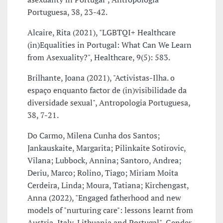
Portuguesa, 38, 23-42.
Alcaire, Rita (2021), "LGBTQI+ Healthcare
(in)Equalities in Portugal: What Can We Learn
from Asexuality?", Healthcare, 9(5): 583.
Brilhante, Joana (2021), "Activistas-Ilha. o
espaço enquanto factor de (in)visibilidade da
diversidade sexual", Antropologia Portuguesa,
38, 7-21.
Do Carmo, Milena Cunha dos Santos;
Jankauskaite, Margarita; Pilinkaite Sotirovic,
Vilana; Lubbock, Annina; Santoro, Andrea;
Deriu, Marco; Rolino, Tiago; Miriam Moita
Cerdeira, Linda; Moura, Tatiana; Kirchengast,
Anna (2022), "Engaged fatherhood and new
models of "nurturing care": lessons learnt from
Austria, Italy, Lithuania and Portugal", Gender,