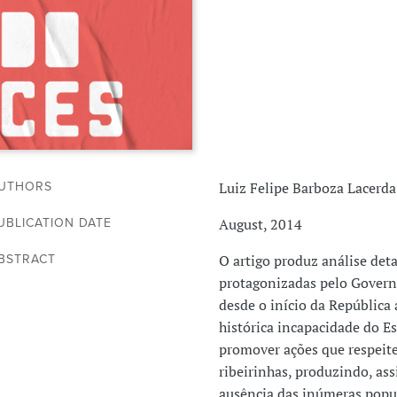
Luiz Felipe Barboza Lacerda
UTHORS
August, 2014
UBLICATION DATE
O artigo produz análise deta
BSTRACT
protagonizadas pelo Governo
desde o início da República a
histórica incapacidade do E
promover ações que respeit
ribeirinhas, produzindo, as
ausência das inúmeras popu