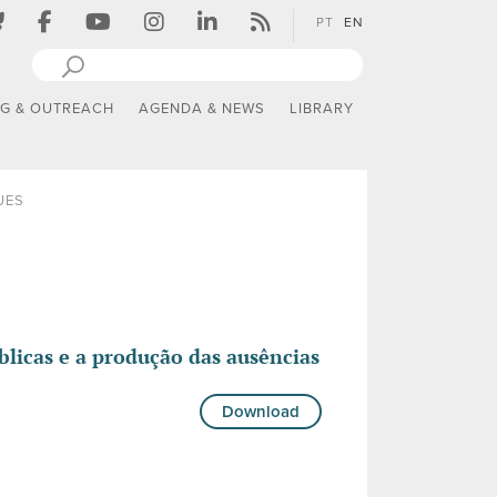
PT
EN
NG & OUTREACH
AGENDA & NEWS
LIBRARY
UES
blicas e a produção das ausências
Download