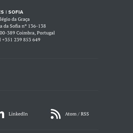
S | SOFIA
légio da Graça
a da Sofia nº 136-138
00-389 Coimbra, Portugal
l
+351 239 853 649
LinkedIn
Atom / RSS