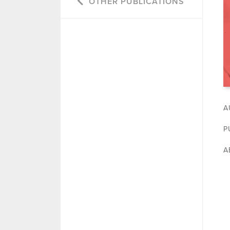
OTHER PUBLICATIONS
A
P
A