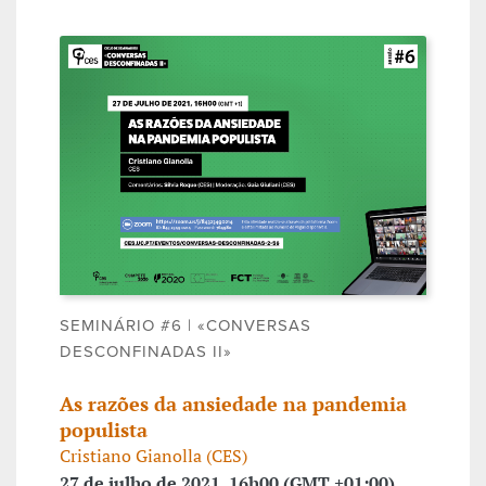
SEMINÁRIO #6 | «CONVERSAS
DESCONFINADAS II»
As razões da ansiedade na pandemia
populista
Cristiano Gianolla (CES)
27 de julho de 2021, 16h00 (GMT +01:00)