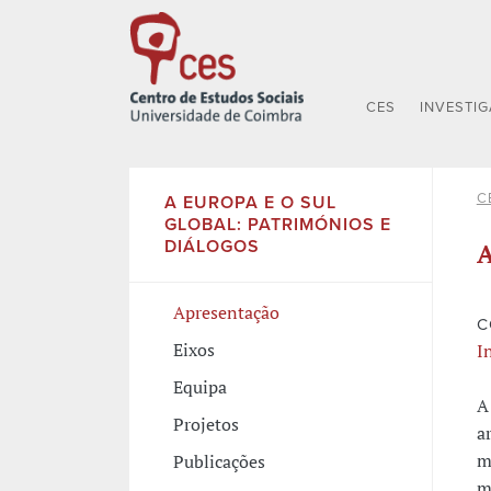
CES
INVESTI
C
A EUROPA E O SUL
GLOBAL: PATRIMÓNIOS E
DIÁLOGOS
A
Apresentação
C
Eixos
I
Equipa
A
Projetos
a
m
Publicações
m