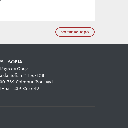
Voltar ao topo
S | SOFIA
légio da Graça
a da Sofia nº 136-138
00-389 Coimbra, Portugal
l
+351 239 853 649