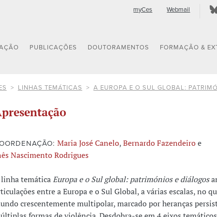
myCes
Webmail
GAÇÃO
PUBLICAÇÕES
DOUTORAMENTOS
FORMAÇÃO & EX
ES
LINHAS TEMÁTICAS
A EUROPA E O SUL GLOBAL: PATRIM
presentação
Maria José Canelo
,
Bernardo Fazendeiro
e
OORDENAÇÃO:
nês Nascimento Rodrigues
 linha temática
Europa e o Sul global: patrimónios e diálogos
an
rticulações entre a Europa e o Sul Global, a várias escalas, no 
undo crescentemente multipolar, marcado por heranças persist
últiplas formas de violência. Desdobra-se em 4 eixos temáticos