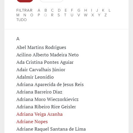
FILTRAR
A
B
C
D
E
F
G
H
I
J
K
L
M
N
O
P
Q
R
S
T
U
V
W
X
Y
Z
TUDO
A
Abel Martins Rodrigues
Acilino Alberto Madeira Neto
Ada Cristina Pontes Aguiar
Adair Carvalhais Júnior
Adalmir Leonídio
Adriana Aparecida de Jesus Reis
Adriana Barreiro Diaz
Adriana Moro Wieczorkievicz
Adriana Ribeiro Rice Geisler
Adriana Veiga Aranha
Adriane Nopes
Adriane Raquel Santana de Lima