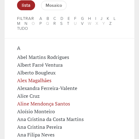
lista
Mosaico
FILTRAR
A
B
C
D
E
F
G
H
I
J
K
L
M
N
O
P
Q
R
S
T
U
V
W
X
Y
Z
TUDO
A
Abel Martins Rodrigues
Albert Farré Ventura
Alberto Bougleux
Alex Magalhães
Alexandra Ferreira-Valente
Alice Cruz
Aline Mendonça Santos
Aloísio Monteiro
Ana Cristina da Costa Martins
Ana Cristina Pereira
Ana Filipa Neves