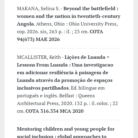
MAKANA, Selina S. -
Beyond the battlefield :
women and the nation in twentieth-century
Angola
. Athens, Ohio : Ohio University Press,
cop. 2026. xix, 263 p. : il. ; 23 cm.
COTA
94(673) MAK 2026
MCALLISTER, Keith -
Lições de Luanda =
Lessons From Luanda : Uma investigacao
em adicionar resiliência à paisagem de
Luanda através da promoção de espaços
inclusivos partilhados
. Ed. bilingue em
português e inglês. Belfast : Queens
Architectural Press, 2020. 132 p. : il. color. ; 22
cm.
COTA 316.334 MCA 2020
Mentoring children and young people for
social inclusion : global approaches to