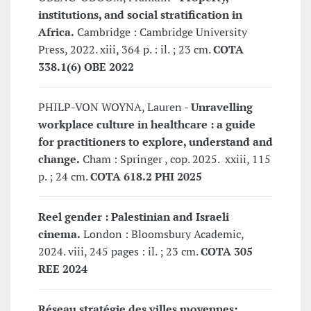
institutions, and social stratification in
Africa.
Cambridge : Cambridge University
Press, 2022. xiii, 364 p. : il. ; 23 cm.
COTA
338.1(6) OBE 2022
PHILP-VON WOYNA, Lauren -
Unravelling
workplace culture in healthcare : a guide
for practitioners to explore, understand and
change.
Cham : Springer , cop. 2025. xxiii, 115
p. ; 24 cm.
COTA 618.2 PHI 2025
Reel gender : Palestinian and Israeli
cinema.
London : Bloomsbury Academic,
2024. viii, 245 pages : il. ; 23 cm.
COTA 305
REE 2024
Réseau stratégie des villes moyennes: