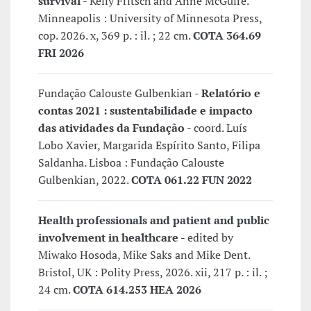
survival
- Kelly Fritsch and Anne McGuire.
Minneapolis : University of Minnesota Press,
cop. 2026. x, 369 p. : il. ; 22 cm.
COTA 364.69
FRI 2026
Fundação Calouste Gulbenkian -
Relatório e
contas 2021 : sustentabilidade e impacto
das atividades da Fundação
- coord. Luís
Lobo Xavier, Margarida Espírito Santo, Filipa
Saldanha. Lisboa : Fundação Calouste
Gulbenkian, 2022.
COTA 061.22 FUN 2022
Health professionals and patient and public
involvement in healthcare
- edited by
Miwako Hosoda, Mike Saks and Mike Dent.
Bristol, UK : Polity Press, 2026. xii, 217 p. : il. ;
24 cm.
COTA 614.253 HEA 2026