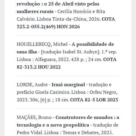
revolução : o 25 de Abril visto pelas
mulheres rurais
- Cecília Honório e Rita
Calvário. Lisboa Tinta-da-China, 2026.
COTA
323.2-055.2(469) HON 2026
HOUELLEBECQ, Michel -
A possibilidade de
uma ilha
- [tradução Isabel St. Aubyn]. 1.ª rep.
Lisboa : Alfaguara, 2022. 428 p. ; 24 cm.
COTA
82-313.2 HOU 2022
LORDE, Audre -
Irmã marginal
- tradução e
prefácio Gisela Casimiro. Lisboa : Orfeu Negro,
2023. 306, [6] p. ; 18 cm.
COTA 82-5 LOR 2023
MAÇÃES, Bruno -
Construtores de mundos : a
tecnologia e a nova geopolítica
- tradução de
Pedro Vidal. Lisboa : Temas e Debates, 2025.