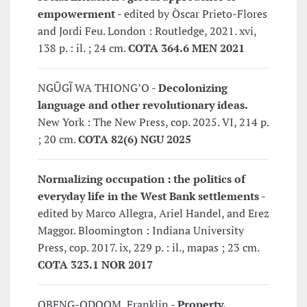
empowerment
- edited by Òscar Prieto-Flores
and Jordi Feu. London : Routledge, 2021. xvi,
138 p. : il. ; 24 cm.
COTA 364.6 MEN 2021
NGŨGĨ WA THIONGʼO -
Decolonizing
language and other revolutionary ideas.
New York : The New Press, cop. 2025. VI, 214 p.
; 20 cm.
COTA 82(6) NGU 2025
Normalizing occupation : the politics of
everyday life in the West Bank settlements
-
edited by Marco Allegra, Ariel Handel, and Erez
Maggor. Bloomington : Indiana University
Press, cop. 2017. ix, 229 p. : il., mapas ; 23 cm.
COTA 323.1 NOR 2017
OBENG-ODOOM, Franklin -
Property,