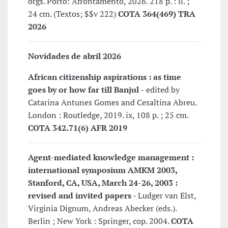
orgs. Porto: Afrontamento, 2026. 218 p. : il. ;
24 cm. (Textos; $$v 222)
COTA 364(469) TRA
2026
Novidades de abril 2026
African citizenship aspirations : as time
goes by or how far till Banjul -
edited by
Catarina Antunes Gomes and Cesaltina Abreu.
London : Routledge, 2019. ix, 108 p. ; 25 cm.
COTA 342.71(6) AFR 2019
Agent-mediated knowledge management :
international symposium AMKM 2003,
Stanford, CA, USA, March 24-26, 2003 :
revised and invited papers
- Ludger van Elst,
Virginia Dignum, Andreas Abecker (eds.).
Berlin ; New York : Springer, cop. 2004.
COTA