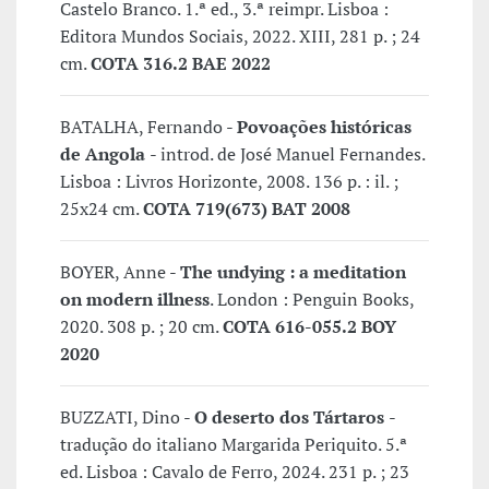
Castelo Branco. 1.ª ed., 3.ª reimpr. Lisboa :
Editora Mundos Sociais, 2022. XIII, 281 p. ; 24
cm.
COTA 316.2 BAE 2022
BATALHA, Fernando -
Povoações históricas
de Angola
- introd. de José Manuel Fernandes.
Lisboa : Livros Horizonte, 2008. 136 p. : il. ;
25x24 cm.
COTA 719(673) BAT 2008
BOYER, Anne -
The undying : a meditation
on modern illness
. London : Penguin Books,
2020. 308 p. ; 20 cm.
COTA 616-055.2 BOY
2020
BUZZATI, Dino -
O deserto dos Tártaros
-
tradução do italiano Margarida Periquito. 5.ª
ed. Lisboa : Cavalo de Ferro, 2024. 231 p. ; 23