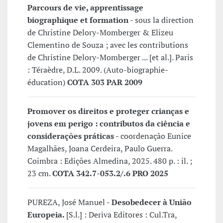
Parcours de vie, apprentissage
biographique et formation
- sous la direction
de Christine Delory-Momberger & Elizeu
Clementino de Souza ; avec les contributions
de Christine Delory-Momberger ... [et al.]. Paris
: Téraèdre, D.L. 2009. (Auto-biographie-
éducation)
COTA 303 PAR 2009
Promover os direitos e proteger crianças e
jovens em perigo : contributos da ciência e
considerações práticas
- coordenação Eunice
Magalhães, Joana Cerdeira, Paulo Guerra.
Coimbra : Edições Almedina, 2025. 480 p. : il. ;
23 cm.
COTA 342.7-053.2/.6 PRO 2025
PUREZA, José Manuel -
Desobedecer à União
Europeia.
[S.l.] : Deriva Editores : Cul.Tra,