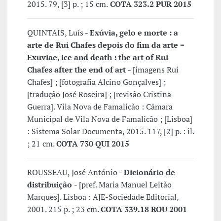
2015. 79, [3] p. ; 15 cm.
COTA 323.2 PUR 2015
QUINTAIS, Luís -
Exúvia, gelo e morte : a
arte de Rui Chafes depois do fim da arte =
Exuviae, ice and death : the art of Rui
Chafes after the end of art
- [imagens Rui
Chafes] ; [fotografia Alcino Gonçalves] ;
[tradução José Roseira] ; [revisão Cristina
Guerra]. Vila Nova de Famalicão : Câmara
Municipal de Vila Nova de Famalicão ; [Lisboa]
: Sistema Solar Documenta, 2015. 117, [2] p. : il.
; 21 cm.
COTA 730 QUI 2015
ROUSSEAU, José António -
Dicionário de
distribuição
- [pref. Maria Manuel Leitão
Marques]. Lisboa : AJE-Sociedade Editorial,
2001. 215 p. ; 23 cm.
COTA 339.18 ROU 2001