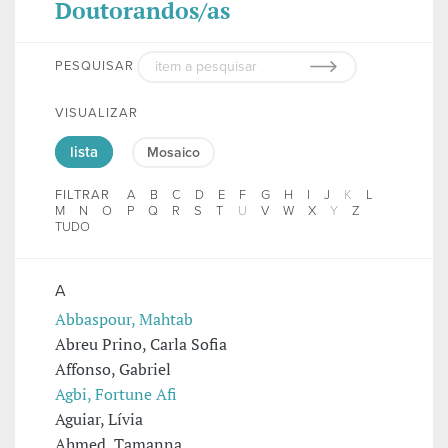
Doutorandos/as
PESQUISAR
VISUALIZAR
lista
Mosaico
FILTRAR
A
B
C
D
E
F
G
H
I
J
K
L
M
N
O
P
Q
R
S
T
U
V
W
X
Y
Z
TUDO
A
Abbaspour, Mahtab
Abreu Prino, Carla Sofia
Affonso, Gabriel
Agbi, Fortune Afi
Aguiar, Lívia
Ahmed, Tamanna