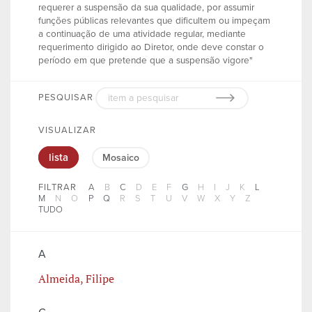
requerer a suspensão da sua qualidade, por assumir
funções públicas relevantes que dificultem ou impeçam
a continuação de uma atividade regular, mediante
requerimento dirigido ao Diretor, onde deve constar o
período em que pretende que a suspensão vigore"
PESQUISAR
VISUALIZAR
lista
Mosaico
FILTRAR
A
B
C
D
E
F
G
H
I
J
K
L
M
N
O
P
Q
R
S
T
U
V
W
X
Y
Z
TUDO
A
Almeida, Filipe