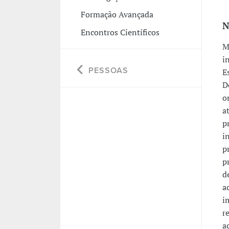
Formação Avançada
N
Encontros Científicos
M
i
PESSOAS
E
D
o
a
p
i
p
p
d
a
i
r
a