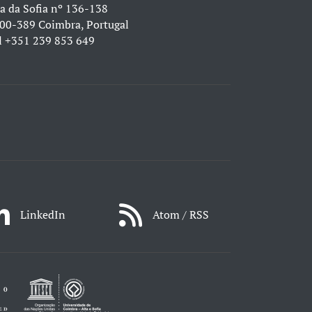
a da Sofia nº 136-138
00-389 Coimbra, Portugal
l
+351 239 853 649
LinkedIn
Atom / RSS