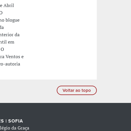
e Abril
 O
 no blogue
da
nterior da
ntil em
 O
ra Ventos e
co-autoria
Voltar ao topo
S | SOFIA
légio da Graça