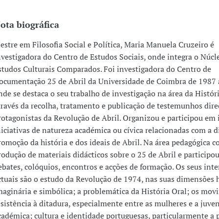
ota biográfica
estre em Filosofia Social e Política, Maria Manuela Cruzeiro é
nvestigadora do Centro de Estudos Sociais, onde integra o Núcl
studos Culturais Comparados. Foi investigadora do Centro de
ocumentação 25 de Abril da Universidade de Coimbra de 1987 
nde se destaca o seu trabalho de investigação na área da Históri
través da recolha, tratamento e publicação de testemunhos dire
rotagonistas da Revolução de Abril. Organizou e participou em
niciativas de natureza académica ou cívica relacionadas com a d
romoção da história e dos ideais de Abril. Na área pedagógica 
rodução de materiais didácticos sobre o 25 de Abril e participo
ebates, colóquios, encontros e acções de formação. Os seus inte
ctuais são o estudo da Revolução de 1974, nas suas dimensões h
maginária e simbólica; a problemática da História Oral; os mo
esistência à ditadura, especialmente entre as mulheres e a juve
cadémica; cultura e identidade portuguesas, particularmente a p