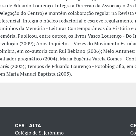
bra de Eduardo Lourenço. Integra a Direcção da Associação 25 d
Delegação do Centro) e mantém colaboração regular na Revista
eferencial. Integra o núcleo redactorial e escreve regularmente
aminhos da Memória - Leituras Contemporâneas da História e 
emória. Publicou, entre outros, os livros Vasco Lourenço - Do I
evolução (2009); Anos Inquietos - Vozes do Movimento Estuda
oimbra, em co-autoria com Rui Bebiano (2006); Melo Antunes:
onhador pragmático (2004); Maria Eugénia Varela Gomes - Cont
arés (2003); Tempos de Eduardo Lourenço - Fotobiografia, em 
om Maria Manuel Baptista (2003).
CES | ALTA
CE
Colégio de S. Jerónimo
Co