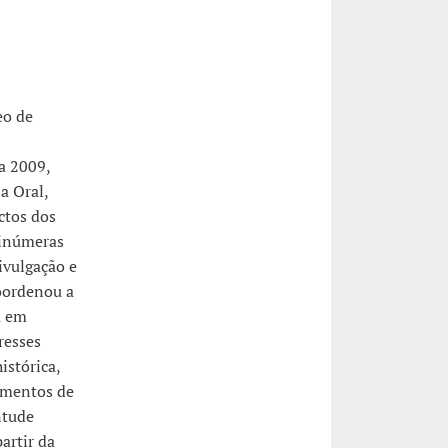
eo de
a 2009,
a Oral,
ctos dos
 inúmeras
ivulgação e
coordenou a
u em
resses
istórica,
vimentos de
ntude
artir da