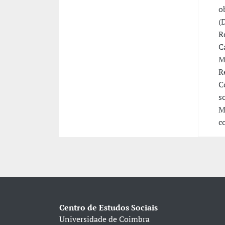
o
(
R
C
M
R
C
s
M
c
Centro de Estudos Sociais
Universidade de Coimbra