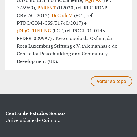
curso no CES, nomeadamente,
EQUI-X
(ref.
776969),
PARENT
(H2020, ref. REC-RDAP-
GBV-AG-2017),
DeCodeM
(FCT, ref.
PTDC/COM-CSS/31740/2017) e
(DE)OTHERING
(FCT, ref. POCI-01-0145-
FEDER-029997) . Teve o apoio da Oxfam, da
Rosa Luxemburg Stiftung e.V. (Alemanha) e do
Centre for Peacebuilding and Community
Development (UK).
Voltar ao topo
Centro de Estudos Sociais
Universidade de Coimbra