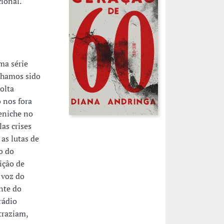
cional.
ma série
ínhamos sido
olta
 nos fora
Peniche no
as crises
as lutas de
o do
ição de
 voz do
nte do
rádio
traziam,