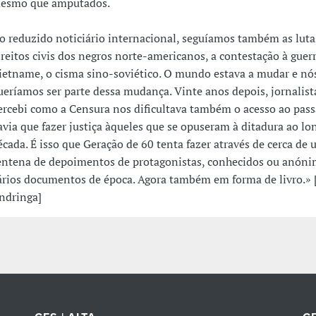
esmo que amputados.
o reduzido noticiário internacional, seguíamos também as luta
ireitos civis dos negros norte-americanos, a contestação à guer
ietname, o cisma sino-soviético. O mundo estava a mudar e nó
ueríamos ser parte dessa mudança. Vinte anos depois, jornalist
ercebi como a Censura nos dificultava também o acesso ao pas
avia que fazer justiça àqueles que se opuseram à ditadura ao lo
écada. É isso que Geração de 60 tenta fazer através de cerca de
entena de depoimentos de protagonistas, conhecidos ou anóni
ários documentos de época. Agora também em forma de livro.» 
ndringa]