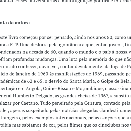
olonial, crises universitárias e muita agitação política e interna
ota da autora
Este livro começou por ser pensado, ainda nos anos 80, como u
ara a RTP. Uma desforra pela ignorância a que, então jovens, t
ondenados na década de 60, quando o mundo e o país à nossa v
ofriam profundas mudanças. Uma luta pela memória do que não
ermitido conhecer, ouvir, ver, contar devidamente: da fuga de 
nício de Janeiro de 1960 às manifestações de 1969, passando pel
cadémicas de 62 e 65, o desvio do Santa Maria, o Golpe de Beja, 
ibertação em Angola, Guiné-Bissau e Moçambique, o assassinat
eneral Humberto Delgado, as grandes cheias de 1967, a substitu
alazar por Caetano. Tudo peneirado pela Censura, contado pela
oder, apenas suspeitado pelas notícias chegadas clandestiname
strangeiro, pelos exemplos internacionais, pelas canções que a 
roibia mas sabíamos de cor, pelos filmes que os cineclubes nos 