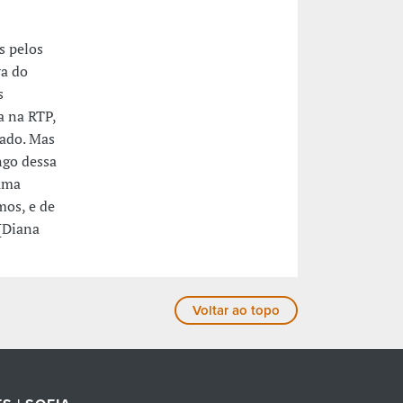
s pelos
ra do
s
a na RTP,
sado. Mas
ngo dessa
 uma
mos, e de
[Diana
Voltar ao topo