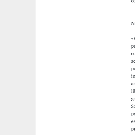
c
N
«
p
c
s
p
i
a
l
g
S
p
e
p