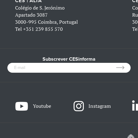
CES | ALTA
CE
Colégio de S. Jerónimo
Co
Apartado 3087
Ru
3000-995 Coimbra, Portugal
30
Tel
+351 239 855 570
Te
Subscrever CESinforma
Youtube
Instagram