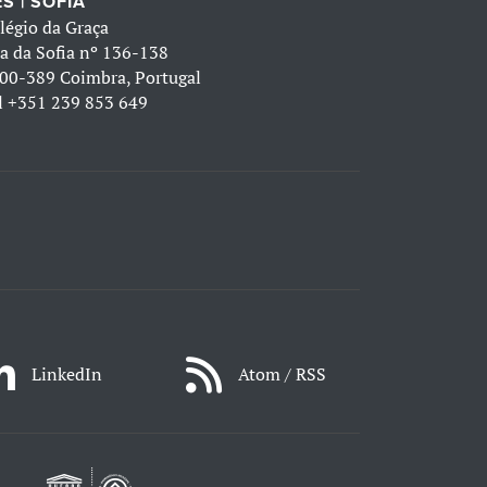
S | SOFIA
légio da Graça
a da Sofia nº 136-138
00-389 Coimbra, Portugal
l
+351 239 853 649
LinkedIn
Atom / RSS