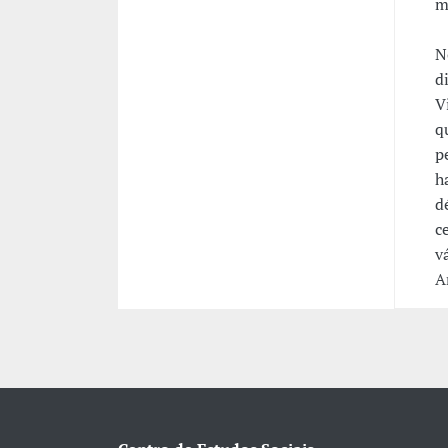
m
N
d
V
q
p
h
d
c
v
A