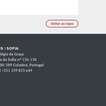
Voltar ao topo
S | SOFIA
légio da Graça
a da Sofia nº 136-138
00-389 Coimbra, Portugal
l
+351 239 853 649