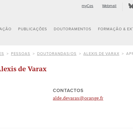
myCes
Webmail
GAÇÃO
PUBLICAÇÕES
DOUTORAMENTOS
FORMAÇÃO & EX
ES
PESSOAS
DOUTORANDAS/OS
ALEXIS DE VARAX
AP
lexis de Varax
CONTACTOS
alde.devarax@orange.fr