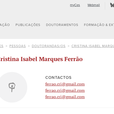
myCes
Webmail
GAÇÃO
PUBLICAÇÕES
DOUTORAMENTOS
FORMAÇÃO & EX
ES
PESSOAS
DOUTORANDAS/OS
CRISTINA ISABEL MARQ
ristina Isabel Marques Ferrão
CONTACTOS
ferrao.cri@gmail.com
ferrao.cri@gmail.com
ferrao.cri@gmail.com