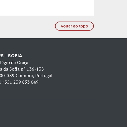
Voltar ao topo
S | SOFIA
légio da Graça
a da Sofia nº 136-138
00-389 Coimbra, Portugal
l
+351 239 853 649