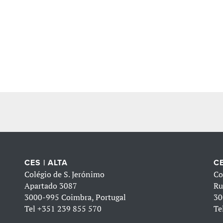
CES | ALTA
CE
Colégio de S. Jerónimo
Co
Apartado 3087
Ru
3000-995 Coimbra, Portugal
30
Tel
+351 239 855 570
Te