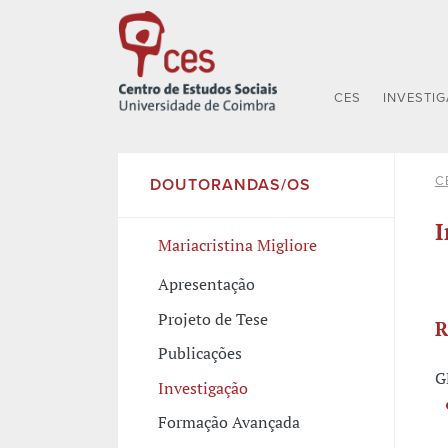
CES
INVESTI
C
DOUTORANDAS/OS
I
Mariacristina Migliore
Apresentação
Projeto de Tese
R
Publicações
G
Investigação
Formação Avançada