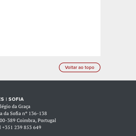
Voltar ao topo
S | SOFIA
légio da Graça
a da Sofia nº 136-138
00-389 Coimbra, Portugal
l
+351 239 853 649