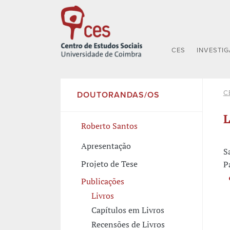
CES
INVESTI
C
DOUTORANDAS/OS
L
Roberto Santos
Apresentação
S
Projeto de Tese
P
Publicações
Livros
Capítulos em Livros
Recensões de Livros