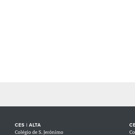
CES | ALTA
CE
Colégio de S. Jerónimo
Co