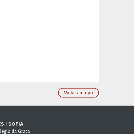
Voltar ao topo
S | SOFIA
légio da Graça