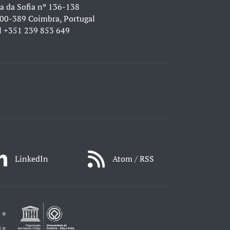
a da Sofia nº 136-138
00-389 Coimbra, Portugal
l
+351 239 853 649
LinkedIn
Atom / RSS