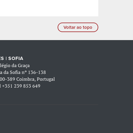
Voltar ao topo
S | SOFIA
légio da Graça
a da Sofia nº 136-138
00-389 Coimbra, Portugal
l
+351 239 853 649