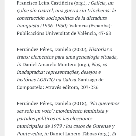
Francisco Leira Castiñeira (org.),
: Galicia, un
golpe sin cuartel, una guerra sin trincheras: la
construcción sociopolítica de la dictadura
franquista (1936-1960)
. Valencia (Espanha):
Publicacións Universitat de València, 47-68
Ferrández Pérez, Daniela (2020),
Historiar o
trans: elementos para uma genealogia situada
,
in
Daniel Amarelo Montero (org.),
Nos, xs
inadaptadxs: representações, desejos e
histórias LGBTIQ na Galiza
. Santiago de
Compostela: Através editora, 207-226
Ferrández Pérez, Daniela (2018),
"No queremos
ser solo un voto": movimiento feminista y
partidos políticos en las elecciones
municipales de 1979 : los casos de Ourense y
Pontevedra
,
in
Daniel Lanero Táboas (org.),
El