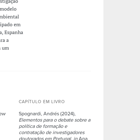
estigação
m modelo
ambiental
cipado em
ia, Espanha
ra a
a um
CAPÍTULO EM LIVRO
ew
Spognardi, Andrés (2024),
Elementos para o debate sobre a
política de formação e
contratação de investigadores
doutorados em Portugal
,
in
Ana