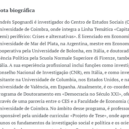
ota biográfica
ndrés Spognardi é investigador do Centro de Estudos Sociais (
niversidade de Coimbra, onde integra a Linha Temática «Capit
semi) periférico: Crises e alternativas». É licenciado em Econom
niversidade de Mar del Plata, na Argentina, mestre em Econom
ooperativa pela Universidade de Bolonha, em Itália, e doutora
iência Política pela Scuola Normale Superiore di Firenze, tam
tália. A sua experiência profissional inclui funções como invest
onselho Nacional de Investigação (CNR), em Itália, e como inv
isitante na Universidade de Columbia, nos Estados Unidos, e n
niversidade de Valência, em Espanha. Atualmente, é co-coorde
rograma de Doutoramento em «Democracia no Século XXI», ofe
través de uma parceria entre o CES e a Faculdade de Economia 
niversidade de Coimbra. No âmbito desse programa, é professo
esponsável pela unidade curricular «Projeto de Tese», onde apr
lunos os fundamentos da investigação social e política e os ori