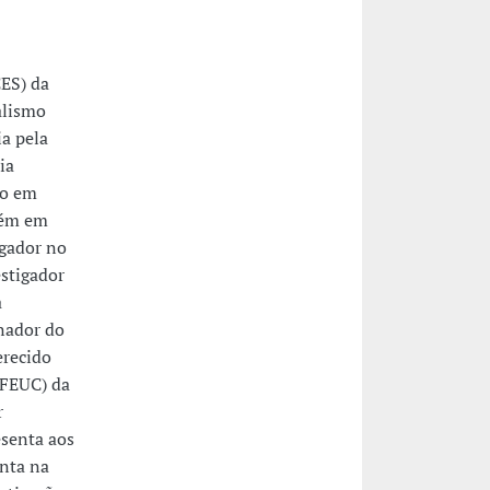
CES) da
alismo
ia pela
ia
do em
bém em
igador no
estigador
a
nador do
recido
(FEUC) da
r
esenta aos
enta na