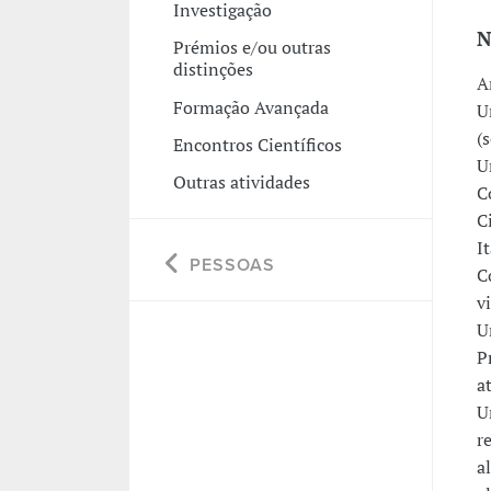
Investigação
N
Prémios e/ou outras
distinções
A
Formação Avançada
U
(
Encontros Científicos
U
Outras atividades
C
C
I
PESSOAS
C
v
U
P
a
U
r
a