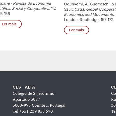
spaña - Revista de Economía
Ogunyemi, A. Guerreschi, & 
ública, Social y Cooperativa
, 117,
Szulc (org.),
Global Cooperat
25-156
Economics and Movements
.
London: Routledge, 157-172
Ler mais
Ler mais
CES | ALTA
CE
Colégio de S. Jerónimo
Co
Apartado 3087
Ru
3000-995 Coimbra, Portugal
30
Tel
+351 239 855 570
Te