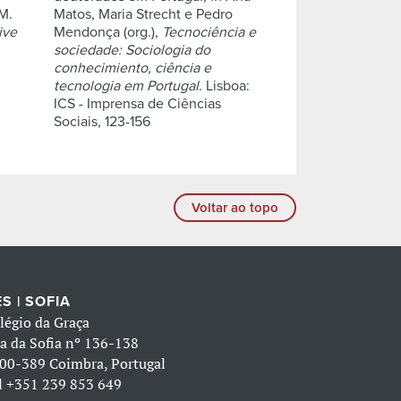
M.
Matos, Maria Strecht e Pedro
ive
Mendonça (org.),
Tecnociência e
sociedade: Sociologia do
conhecimiento, ciência e
tecnologia em Portugal
. Lisboa:
ICS - Imprensa de Ciências
Sociais, 123-156
Voltar ao topo
S | SOFIA
légio da Graça
a da Sofia nº 136-138
00-389 Coimbra, Portugal
l
+351 239 853 649