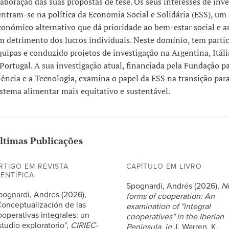
laboração das suas propostas de tese. Os seus interesses de inv
entram-se na política da Economia Social e Solidária (ESS), u
conómico alternativo que dá prioridade ao bem-estar social e 
m detrimento dos lucros individuais. Neste domínio, tem parti
quipas e conduzido projetos de investigação na Argentina, Itál
 Portugal. A sua investigação atual, financiada pela Fundação pa
iência e a Tecnologia, examina o papel da ESS na transição par
istema alimentar mais equitativo e sustentável.
ltimas Publicações
RTIGO EM REVISTA
CAPÍTULO EM LIVRO
IENTÍFICA
Spognardi, Andrés (2026),
N
pognardi, Andres (2026),
forms of cooperation: An
Conceptualización de las
examination of "integral
ooperativas integrales: un
cooperatives" in the Iberian
studio exploratorio",
CIRIEC-
Peninsula
,
in
J. Warren, K.