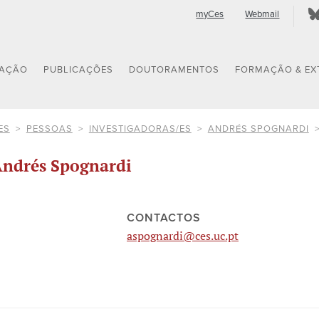
myCes
Webmail
GAÇÃO
PUBLICAÇÕES
DOUTORAMENTOS
FORMAÇÃO & EX
ES
PESSOAS
INVESTIGADORAS/ES
ANDRÉS SPOGNARDI
ndrés Spognardi
CONTACTOS
aspognardi@ces.uc.pt