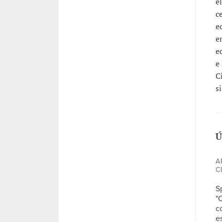
e
c
e
e
e
e
C
s
Ú
A
C
S
"
c
e