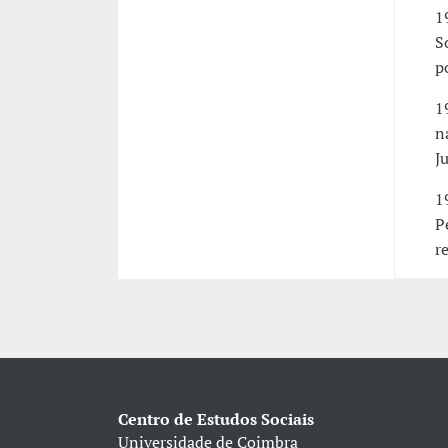
1
S
p
1
n
Ju
1
P
r
Centro de Estudos Sociais
Universidade de Coimbra