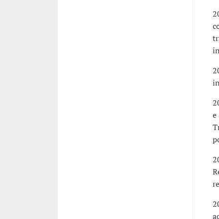
2
c
t
i
2
i
2
e
T
p
2
R
r
2
a