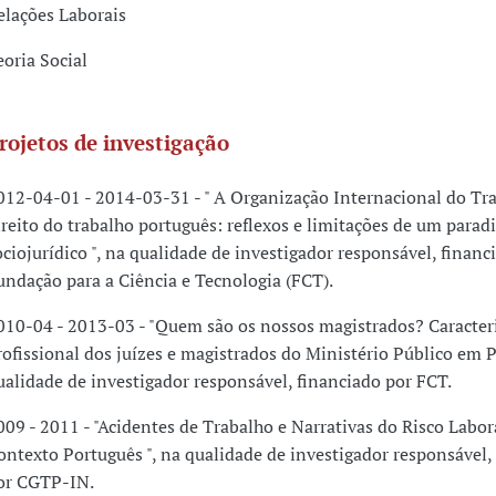
elações Laborais
eoria Social
rojetos de investigação
012-04-01 - 2014-03-31 - " A Organização Internacional do Tr
ireito do trabalho português: reflexos e limitações de um para
ociojurídico ", na qualidade de investigador responsável, financ
undação para a Ciência e Tecnologia (FCT).
010-04 - 2013-03 - "Quem são os nossos magistrados? Caracter
rofissional dos juízes e magistrados do Ministério Público em P
ualidade de investigador responsável, financiado por FCT.
009 - 2011 - "Acidentes de Trabalho e Narrativas do Risco Labor
ontexto Português ", na qualidade de investigador responsável,
or CGTP-IN.