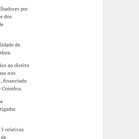
alhadores por
 e dos
de
lidade de
sboa.
ãos ao direito
caso nos
, financiado
e Coimbra.
na
tigador
3 relativas
 de