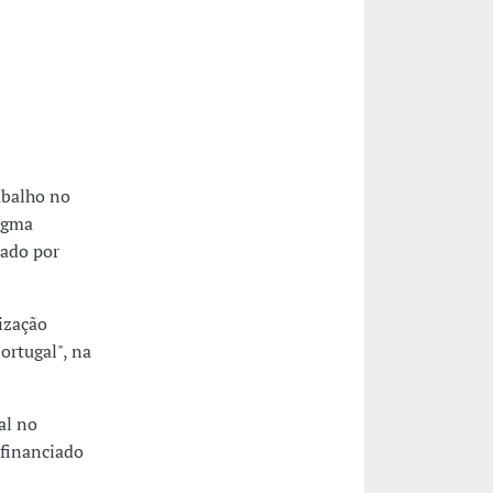
abalho no
digma
iado por
ização
ortugal", na
al no
 financiado