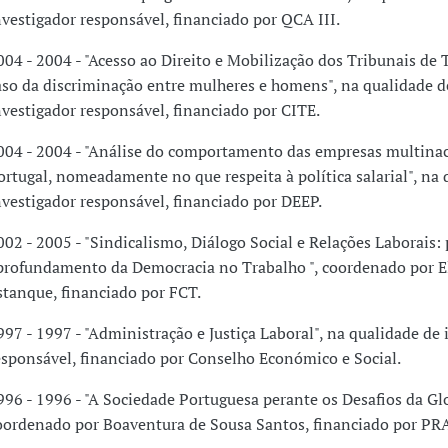
nvestigador responsável, financiado por QCA III.
004 - 2004 - "Acesso ao Direito e Mobilização dos Tribunais de 
aso da discriminação entre mulheres e homens", na qualidade d
nvestigador responsável, financiado por CITE.
004 - 2004 - "Análise do comportamento das empresas multina
ortugal, nomeadamente no que respeita à política salarial", na 
nvestigador responsável, financiado por DEEP.
002 - 2005 - "Sindicalismo, Diálogo Social e Relações Laborais: 
profundamento da Democracia no Trabalho ", coordenado por El
stanque, financiado por FCT.
997 - 1997 - "Administração e Justiça Laboral", na qualidade de 
esponsável, financiado por Conselho Económico e Social.
996 - 1996 - "A Sociedade Portuguesa perante os Desafios da Glo
oordenado por Boaventura de Sousa Santos, financiado por PR