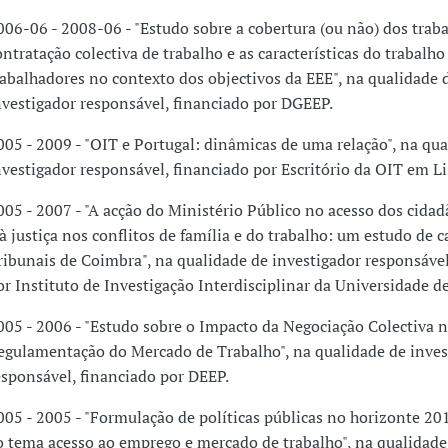
006-06 - 2008-06 - "Estudo sobre a cobertura (ou não) dos trab
ontratação colectiva de trabalho e as características do trabalho
rabalhadores no contexto dos objectivos da EEE", na qualidade 
nvestigador responsável, financiado por DGEEP.
005 - 2009 - "OIT e Portugal: dinâmicas de uma relação", na qua
nvestigador responsável, financiado por Escritório da OIT em Li
005 - 2007 - "A acção do Ministério Público no acesso dos cidad
 à justiça nos conflitos de família e do trabalho: um estudo de 
ribunais de Coimbra", na qualidade de investigador responsável
or Instituto de Investigação Interdisciplinar da Universidade d
005 - 2006 - "Estudo sobre o Impacto da Negociação Colectiva 
egulamentação do Mercado de Trabalho", na qualidade de inves
esponsável, financiado por DEEP.
005 - 2005 - "Formulação de políticas públicas no horizonte 201
o tema acesso ao emprego e mercado de trabalho", na qualidade