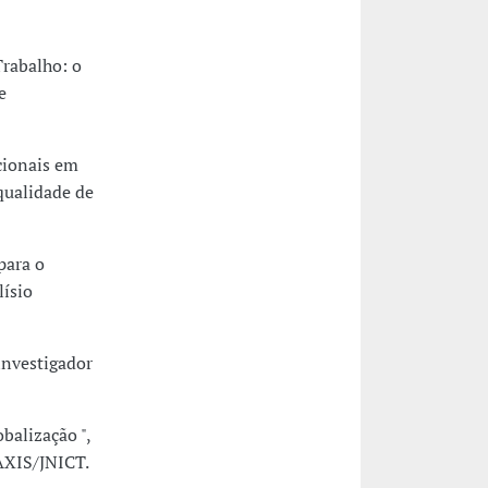
Trabalho: o
e
cionais em
qualidade de
para o
ísio
investigador
balização ",
AXIS/JNICT.