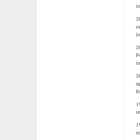
i
2
c
i
2
P
i
2
a
E
1
r
1
c