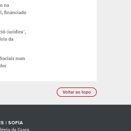
ão na
l, financiado
ió-jurídica",
ério da
s Sociais num
ador
Voltar ao topo
S | SOFIA
légio da Graça