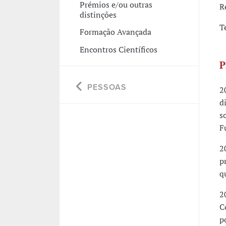
Prémios e/ou outras
R
distinções
T
Formação Avançada
Encontros Científicos
P
PESSOAS
2
d
s
F
2
p
q
2
C
p