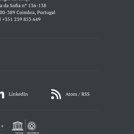
a da Sofia nº 136-138
00-389 Coimbra, Portugal
l
+351 239 853 649
LinkedIn
Atom / RSS