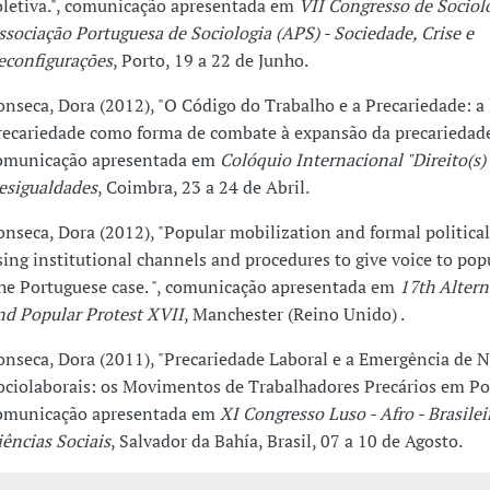
oletiva.", comunicação apresentada em
VII Congresso de Sociol
ssociação Portuguesa de Sociologia (APS) - Sociedade, Crise e
econfigurações
, Porto, 19 a 22 de Junho.
onseca, Dora (2012), "O Código do Trabalho e a Precariedade: a 
recariedade como forma de combate à expansão da precariedade 
omunicação apresentada em
Colóquio Internacional "Direito(s)
esigualdades
, Coimbra, 23 a 24 de Abril.
onseca, Dora (2012), "Popular mobilization and formal politica
sing institutional channels and procedures to give voice to popu
he Portuguese case. ", comunicação apresentada em
17th Altern
nd Popular Protest XVII
, Manchester (Reino Unido) .
onseca, Dora (2011), "Precariedade Laboral e a Emergência de 
ociolaborais: os Movimentos de Trabalhadores Precários em Por
omunicação apresentada em
XI Congresso Luso - Afro - Brasilei
iências Sociais
, Salvador da Bahía, Brasil, 07 a 10 de Agosto.