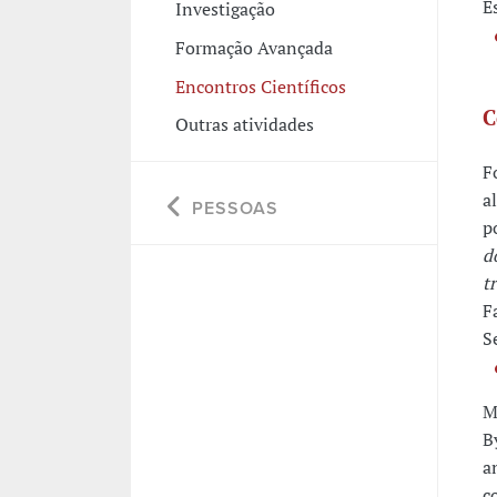
E
Investigação
Formação Avançada
Encontros Científicos
C
Outras atividades
F
a
PESSOAS
p
d
t
F
S
M
B
a
c