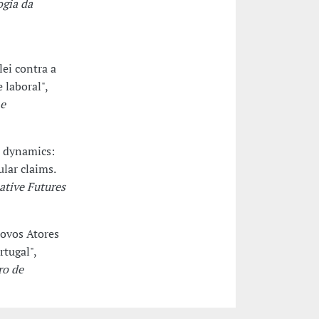
ogia da
lei contra a
laboral",
 e
l dynamics:
lar claims.
ative Futures
Novos Atores
tugal",
ro de