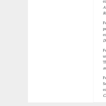
c
A
R
F
p
c
D
F
u
T
a
F
S
c
C