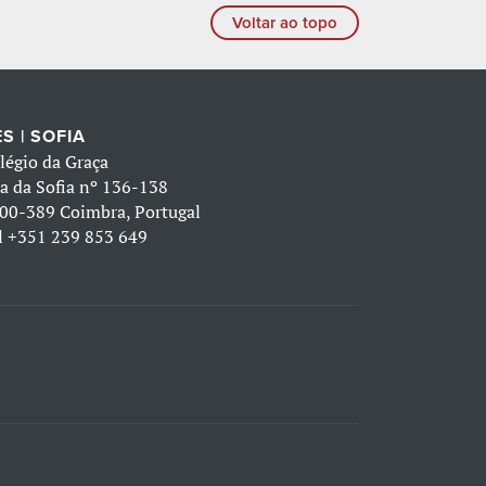
Voltar ao topo
S | SOFIA
légio da Graça
a da Sofia nº 136-138
00-389 Coimbra, Portugal
l
+351 239 853 649