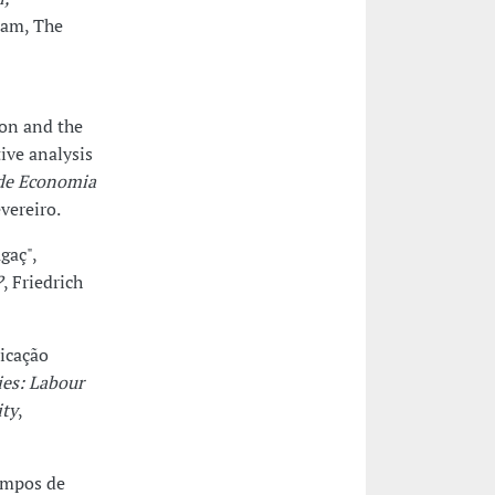
dam, The
ion and the
ive analysis
de Economia
vereiro.
gaç",
?
, Friedrich
nicação
ies: Labour
ity
,
tempos de