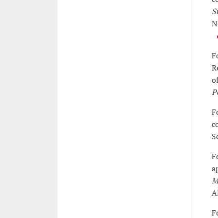
S
N
F
R
o
P
F
c
S
F
a
M
A
F