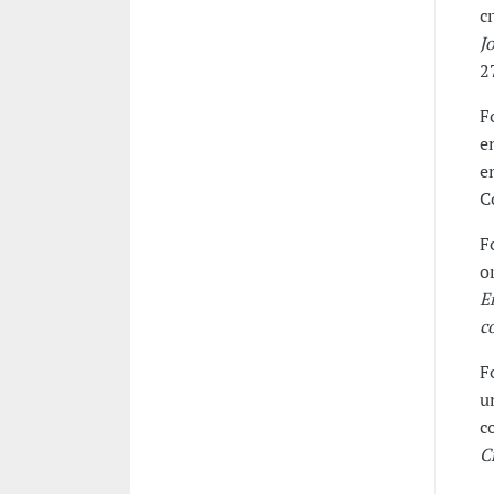
c
J
2
F
e
e
C
F
o
E
c
F
u
c
C