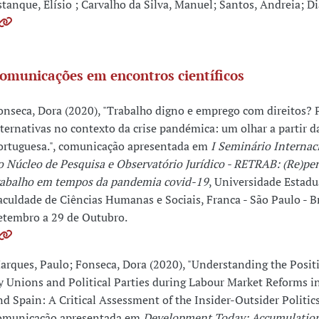
stanque, Elísio ; Carvalho da Silva, Manuel; Santos, Andreia; Di
omunicações em encontros científicos
onseca, Dora (2020), "Trabalho digno e emprego com direitos? P
lternativas no contexto da crise pandémica: um olhar a partir d
ortuguesa.", comunicação apresentada em
I Seminário Internac
o Núcleo de Pesquisa e Observatório Jurídico - RETRAB: (Re)p
rabalho em tempos da pandemia covid-19
, Universidade Estadu
aculdade de Ciências Humanas e Sociais, Franca - São Paulo - Br
etembro a 29 de Outubro.
arques, Paulo; Fonseca, Dora (2020), "Understanding the Posi
y Unions and Political Parties during Labour Market Reforms i
nd Spain: A Critical Assessment of the Insider-Outsider Politic
omunicação apresentada em
Development Today: Accumulation