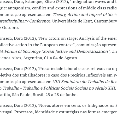
onseca, Dora; Estanque, Elísio (2012), "Indignation waves and th
ogic: antagonism, conflict and expressions of middle class radic
omunicação apresentada em
Theory, Action and Impact of Socia
nterdisciplinary Conference
, Universidade de Kent, Cantembury,
e Outubro.
onseca, Dora (2012), "New actors on stage: Analysis of the eme
ollective action in the European context", comunicação aprese
SA Forum of Sociology "Social Justice and Democratization"
, Un
uenos Aires, Argentina, 01 a 04 de Agosto.
onseca, Dora (2012), "Precariedade laboral e seus reflexos na o
oletiva dos trabalhadores: o caso dos Precários Inflexíveis em P
omunicação apresentada em
VIII Seminário do Trabalho da Re
o Trabalho - Trabalho e Políticas Sociais Sociais no século XXI
,
arília, São Paulo, Brasil, 25 a 28 de Junho.
onseca, Dora (2012), "Novos atores em cena: os Indignados na 
ortugal. Processos, identidade e estratégias nas formas emerge