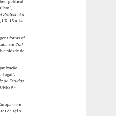
eir political
alism",
l Protest: An
 UK, 13 a 14
rgent forms of
ntada em
2nd
iversidade de
rganização
ortugal",
de de Estudos
 UNESP -
Europa e em
ntes de ação