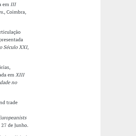
da em
III
s.
, Coimbra,
rticulação
apresentada
no Século XXI
,
rias,
tada em
XIII
edade no
and trade
Europeanists
a 27 de Junho.