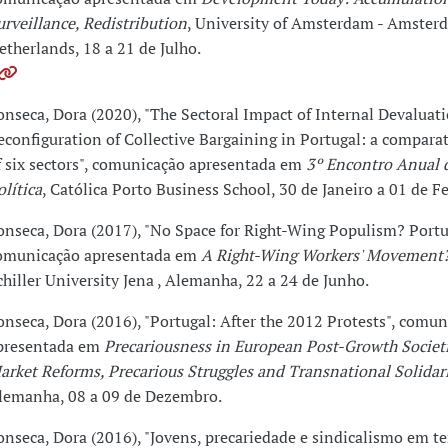
urveillance, Redistribution
, University of Amsterdam - Amster
etherlands, 18 a 21 de Julho.
onseca, Dora (2020), "The Sectoral Impact of Internal Devaluat
econfiguration of Collective Bargaining in Portugal: a comparat
f six sectors", comunicação apresentada em
3º Encontro Anual 
olítica
, Católica Porto Business School, 30 de Janeiro a 01 de Fe
onseca, Dora (2017), "No Space for Right-Wing Populism? Portu
omunicação apresentada em
A Right-Wing Workers' Movement
chiller University Jena , Alemanha, 22 a 24 de Junho.
onseca, Dora (2016), "Portugal: After the 2012 Protests", comu
presentada em
Precariousness in European Post-Growth Societ
arket Reforms, Precarious Struggles and Transnational Solidar
lemanha, 08 a 09 de Dezembro.
onseca, Dora (2016), "Jovens, precariedade e sindicalismo em 