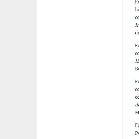
F
l
c
I
d
F
c
I
B
F
c
c
d
M
F
P