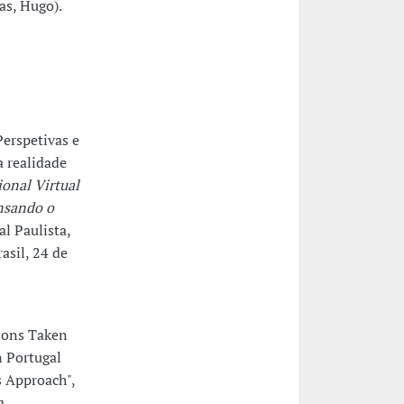
as, Hugo).
erspetivas e
a realidade
ional Virtual
ensando o
al Paulista,
asil, 24 de
tions Taken
n Portugal
s Approach",
,