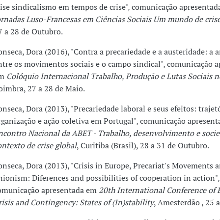
rise sindicalismo em tempos de crise", comunicação apresenta
ornadas Luso-Francesas em Ciências Sociais Um mundo de crise
7 a 28 de Outubro.
onseca, Dora (2016), "Contra a precariedade e a austeridade: a a
ntre os movimentos sociais e o campo sindical", comunicação 
m
Colóquio Internacional Trabalho, Produção e Lutas Sociais 
oimbra, 27 a 28 de Maio.
onseca, Dora (2013), "Precariedade laboral e seus efeitos: trajetó
rganização e ação coletiva em Portugal", comunicação apresen
ncontro Nacional da ABET - Trabalho, desenvolvimento e soci
ontexto de crise global
, Curitiba (Brasil), 28 a 31 de Outubro.
onseca, Dora (2013), "Crisis in Europe, Precariat's Movements 
nionism: Diferences and possibilities of cooperation in action",
omunicação apresentada em
20th International Conference of 
risis and Contingency: States of (In)stability
, Amesterdão , 25 