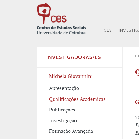
CES
INVESTI
C
INVESTIGADORAS/ES
Q
Michela Giovannini
Apresentação
Qualificações Académicas
G
Publicações
2
Investigação
P
Formação Avançada
E