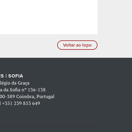
Voltar ao topo
S | SOFIA
légio da Graça
a da Sofia nº 136-138
00-389 Coimbra, Portugal
l
+351 239 853 649