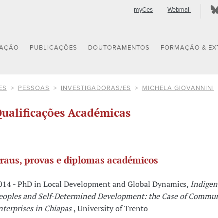
myCes
Webmail
GAÇÃO
PUBLICAÇÕES
DOUTORAMENTOS
FORMAÇÃO & EX
ES
PESSOAS
INVESTIGADORAS/ES
MICHELA GIOVANNINI
ualificações Académicas
raus, provas e diplomas académicos
014 - PhD in Local Development and Global Dynamics,
Indigen
eoples and Self-Determined Development: the Case of Commu
nterprises in Chiapas
, University of Trento