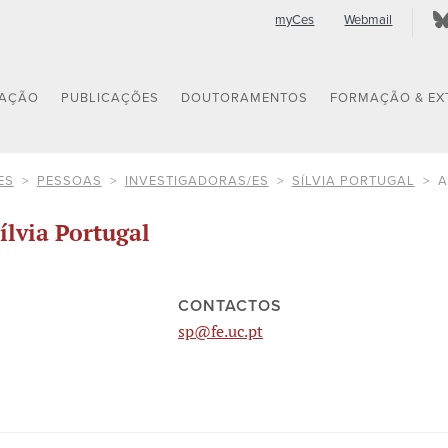
myCes
Webmail
GAÇÃO
PUBLICAÇÕES
DOUTORAMENTOS
FORMAÇÃO & EX
ES
PESSOAS
INVESTIGADORAS/ES
SÍLVIA PORTUGAL
A
ílvia Portugal
CONTACTOS
sp@fe.uc.pt