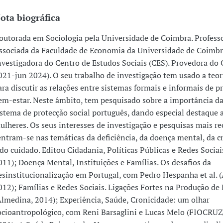
ota biográfica
outorada em Sociologia pela Universidade de Coimbra. Profess
ssociada da Faculdade de Economia da Universidade de Coimbr
nvestigadora do Centro de Estudos Sociais (CES). Provedora do 
021-jun 2024). O seu trabalho de investigação tem usado a teor
ara discutir as relações entre sistemas formais e informais de 
em-estar. Neste âmbito, tem pesquisado sobre a importância da
istema de protecção social português, dando especial destaque 
ulheres. Os seus interesses de investigação e pesquisas mais re
entram-se nas temáticas da deficiência, da doença mental, da c
 do cuidado. Editou Cidadania, Políticas Públicas e Redes Sociai
011); Doença Mental, Instituições e Famílias. Os desafios da
esinstitucionalização em Portugal, com Pedro Hespanha et al. 
012); Famílias e Redes Sociais. Ligações Fortes na Produção de
Almedina, 2014); Experiência, Saúde, Cronicidade: um olhar
ocioantropológico, com Reni Barsaglini e Lucas Melo (FIOCRUZ