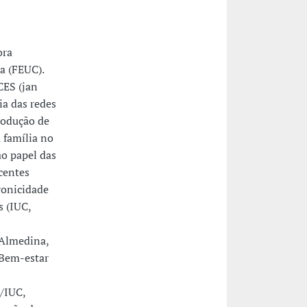
ora
a (FEUC).
CES (jan
ia das redes
produção de
 família no
ao papel das
centes
ronicidade
s (IUC,
(Almedina,
 Bem-estar
/IUC,