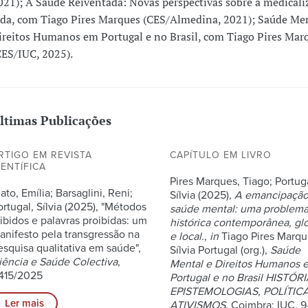
021); A Saúde Reiventada: Novas perspectivas sobre a medicali
ida, com Tiago Pires Marques (CES/Almedina, 2021); Saúde Men
ireitos Humanos em Portugal e no Brasil, com Tiago Pires Mar
CES/IUC, 2025).
ltimas Publicações
RTIGO EM REVISTA
CAPÍTULO EM LIVRO
IENTÍFICA
Pires Marques, Tiago; Portug
ato, Emília; Barsaglini, Reni;
Sílvia (2025),
A emancipação
ortugal, Sílvia (2025), "Métodos
saúde mental: uma problemá
nibidos e palavras proibidas: um
histórica contemporânea, gl
anifesto pela transgressão na
e local.
,
in
Tiago Pires Marqu
esquisa qualitativa em saúde",
Sílvia Portugal (org.),
Saúde
iência e Saúde Colectiva
,
Mental e Direitos Humanos 
415/2025
Portugal e no Brasil HISTÓRI
EPISTEMOLOGIAS, POLÍTIC
Ler mais
ATIVISMOS
. Coimbra: IUC, 9