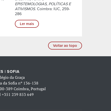
EPISTEMOLOGIAS, POLÍTICAS E
ATIVISMOS
. Coimbra: IUC, 259-
286
Ler mais
Voltar ao topo
S | SOFIA
légio da Graça
a da Sofia nº 136-138
00-389 Coimbra, Portugal
l
+351 239 853 649