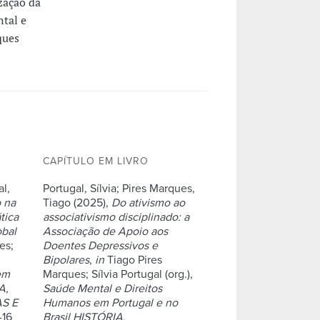
zação da
tal e
ques
CAPÍTULO EM LIVRO
al,
Portugal, Sílvia; Pires Marques,
 na
Tiago (2025),
Do ativismo ao
tica
associativismo disciplinado: a
obal
Associação de Apoio aos
es;
Doentes Depressivos e
Bipolares
,
in
Tiago Pires
em
Marques; Sílvia Portugal (org.),
A,
Saúde Mental e Direitos
AS E
Humanos em Portugal e no
-16
Brasil HISTÓRIA,