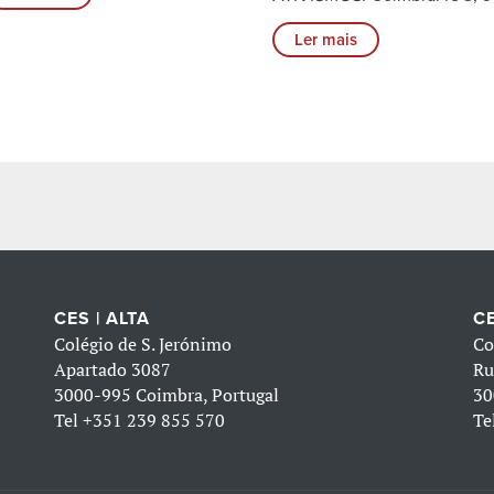
Ler mais
CES | ALTA
CE
Colégio de S. Jerónimo
Co
Apartado 3087
Ru
3000-995 Coimbra, Portugal
30
Tel
+351 239 855 570
Te