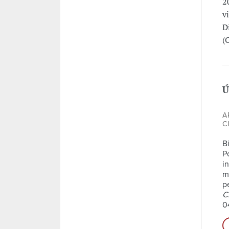
2
v
D
(
Ú
A
C
Bi
P
i
m
p
C
0