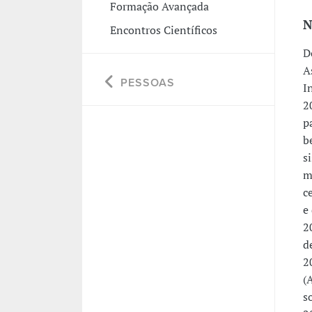
Formação Avançada
N
Encontros Científicos
D
A
PESSOAS
I
2
p
b
s
m
c
e
2
d
2
(
s