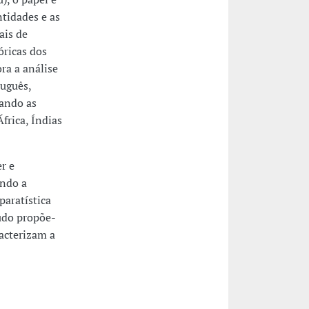
ntidades e as
ais de
óricas dos
ra a análise
tuguês,
cando as
África, Índias
r e
ando a
aratística
udo propõe-
racterizam a