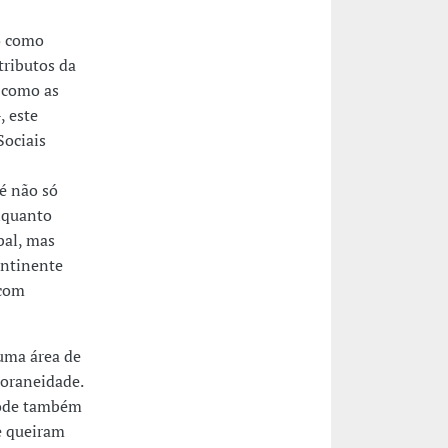
o como
tributos da
- como as
, este
Sociais
é não só
nquanto
bal, mas
ontinente
 com
numa área de
poraneidade.
pode também
ue queiram