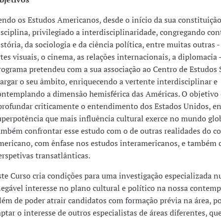
endo os Estudos Americanos, desde o início da sua constituiçã
isciplina, privilegiado a interdisciplinaridade, congregando con
istória, da sociologia e da ciência política, entre muitas outras 
rtes visuais, o cinema, as relações internacionais, a diplomacia -
rograma pretendeu com a sua associação ao Centro de Estudos 
largar o seu âmbito, enriquecendo a vertente interdisciplinar e
ontemplando a dimensão hemisférica das Américas. O objetivo 
profundar criticamente o entendimento dos Estados Unidos, e
uperpotência que mais influência cultural exerce no mundo glo
ambém confrontar esse estudo com o de outras realidades do c
mericano, com ênfase nos estudos interamericanos, e também
erspetivas transatlânticas.
ste Curso cria condições para uma investigação especializada 
negável interesse no plano cultural e político na nossa contem
lém de poder atrair candidatos com formação prévia na área, 
aptar o interesse de outros especialistas de áreas diferentes, q