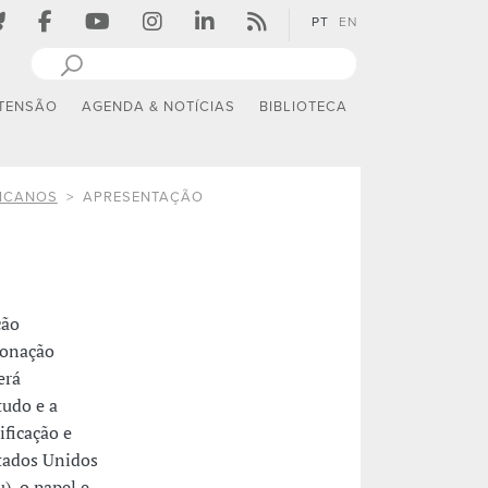
PT
EN
TENSÃO
AGENDA & NOTÍCIAS
BIBLIOTECA
ICANOS
APRESENTAÇÃO
ção
ionação
erá
tudo e a
ificação e
stados Unidos
, o papel e