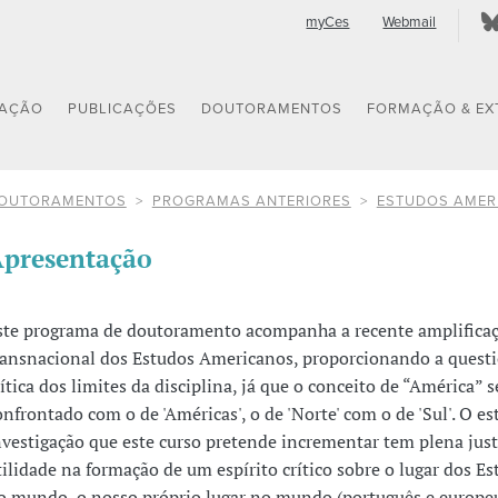
myCes
Webmail
GAÇÃO
PUBLICAÇÕES
DOUTORAMENTOS
FORMAÇÃO & EX
OUTORAMENTOS
PROGRAMAS ANTERIORES
ESTUDOS AMER
presentação
ste programa de doutoramento acompanha a recente amplifica
ransnacional dos Estudos Americanos, proporcionando a quest
rítica dos limites da disciplina, já que o conceito de “América” s
onfrontado com o de 'Américas', o de 'Norte' com o de 'Sul'. O es
nvestigação que este curso pretende incrementar tem plena just
tilidade na formação de um espírito crítico sobre o lugar dos E
o mundo, o nosso próprio lugar no mundo (português e europeu)