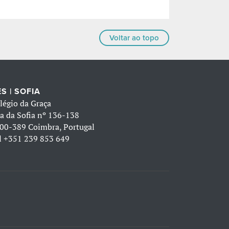
Voltar ao topo
S | SOFIA
légio da Graça
a da Sofia nº 136-138
00-389 Coimbra, Portugal
l
+351 239 853 649