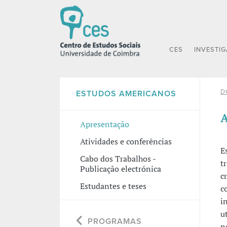
CES
INVESTI
D
ESTUDOS AMERICANOS
A
Apresentação
Atividades e conferências
E
Cabo dos Trabalhos -
t
Publicação electrónica
c
Estudantes e teses
c
i
u
PROGRAMAS
n