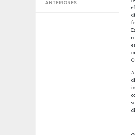
ANTERIORES
e
d
f
E
c
e
m
O
A
d
i
c
s
d
O