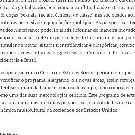
feitos da globalização, bem como a conflitualidade entre as ide
iferenças (sexuais, raciais, étnicas, de classe) nas sociedades atu
ronteiras permeáveis e populações múltiplas. As perspectivas te
studos Americanos poderão ainda informar de maneira inovado
omparativa a partir de um ponto de vista histórico-cultural por
stimulando novas leituras transatlânticas e diaspóricas, convo
ovimentações culturais, linguísticas, literárias entre Portugal, 
cidentais e Brasil.
 cooperação com o Centro de Estudos Sociais permite enriquece
iversificar o programa, alargando-o a novas áreas, assim reforç
nterdisciplinariedade que é a marca do campo, bem como a comp
omo uma das suas metodologias centrais. Este programa de est
e assim analisar as múltiplas perspectivas e identidades que ca
inâmica multicultural da sociedade dos Estados Unidos.
bjetivos