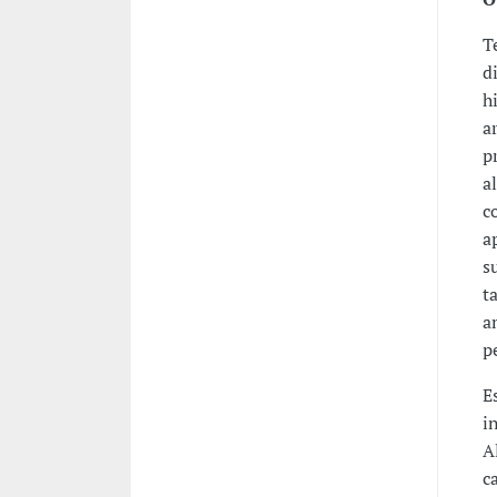
T
d
h
a
p
a
c
a
s
t
a
p
E
i
A
c