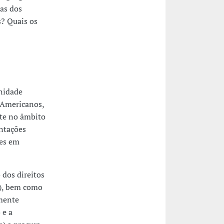
ias dos
s? Quais os
unidade
-Americanos,
nte no âmbito
entações
res em
 dos direitos
o), bem como
mente
 e a