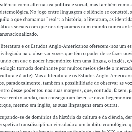
 silêncio como alternativa política e social, mas também como 
pistemológica. No jogo entre linguagem e silêncio se constrói, 
quilo a que chamamos “real”: a história, a literatura, as identid
ráticas sociais com que nos deparamos num mundo nunca ante
ransnacionalizado.
 literatura e os Estudos Anglo-Americanos oferecem-nos um e
rivilegiado para observar vozes que têm o poder de se fazer ouv
undo em que o poder hegemónico tem uma língua, o inglês, e
deologia tornada dominante por muitos meios (desde o mercad
 cultura e à arte). Mas a literatura e os Estudos Anglo-America
os, paradoxalmente, também a possibilidade de observar as voz
entro desse poder (ou nas suas margens, que, contudo, fazem, p
esse centro ainda), não conseguiram fazer-se ouvir hegemonic
orque, mesmo em inglês, as suas linguagens eram outras.
cupando-se de domínios da história da cultura e da ciência, d
erspetiva transdisciplinar vinculada a um âmbito cronológico 
ranscorrerá sensivelmente entre os finais do século XIX e a atua