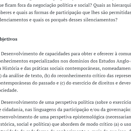
ue ficam fora da negociação política e social? Quais as hierarqu
aberes e quais as formas de participação que lhes são permitida
ilenciamentos e quais os porquês desses silenciamentos?
bjetivos
. Desenvolvimento de capacidades para obter e oferecer à com
onhecimentos especializados nos domínios dos Estudos Anglo
a História e das práticas sociais contemporâneas, nomeadame
a) da análise de texto, (b) do reconhecimento crítico das repres
ontemporâneas do passado e (c) do exercício de direitos e deve
ociedade.
. Desenvolvimento de uma perspetiva política (sobre o exercício
e cidadania, nas linguagens da participação e/ou da governaçã
esenvolvimento de uma perspetiva epistemológica (necessaria
istórica, social e política) que abordem de modo crítico (a) o uso