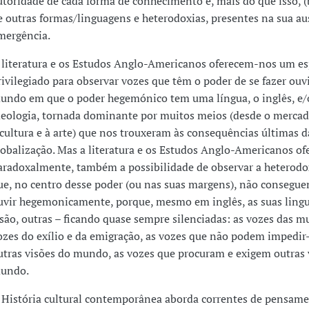
utoridade de cada forma de conhecimento e, mais do que isso, (
e outras formas/linguagens e heterodoxias, presentes na sua au
mergência.
 literatura e os Estudos Anglo-Americanos oferecem-nos um e
rivilegiado para observar vozes que têm o poder de se fazer ouv
undo em que o poder hegemónico tem uma língua, o inglês, e
deologia, tornada dominante por muitos meios (desde o mercad
 cultura e à arte) que nos trouxeram às consequências últimas d
lobalização. Mas a literatura e os Estudos Anglo-Americanos o
aradoxalmente, também a possibilidade de observar a heterodo
ue, no centro desse poder (ou nas suas margens), não consegue
uvir hegemonicamente, porque, mesmo em inglês, as suas ling
 são, outras – ficando quase sempre silenciadas: as vozes das mu
ozes do exílio e da emigração, as vozes que não podem impedir-
utras visões do mundo, as vozes que procuram e exigem outras 
undo.
 História cultural contemporânea aborda correntes de pensame