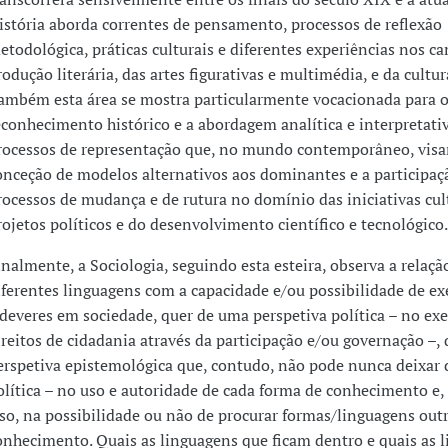
istória aborda correntes de pensamento, processos de reflexão
etodológica, práticas culturais e diferentes experiências nos c
rodução literária, das artes figurativas e multimédia, e da cultu
ambém esta área se mostra particularmente vocacionada para 
econhecimento histórico e a abordagem analítica e interpretati
rocessos de representação que, no mundo contemporâneo, visam
onceção de modelos alternativos aos dominantes e a participa
rocessos de mudança e de rutura no domínio das iniciativas cult
rojetos políticos e do desenvolvimento científico e tecnológico.
inalmente, a Sociologia, seguindo esta esteira, observa a relaçã
iferentes linguagens com a capacidade e/ou possibilidade de exe
 deveres em sociedade, quer de uma perspetiva política – no exe
ireitos de cidadania através da participação e/ou governação –,
erspetiva epistemológica que, contudo, não pode nunca deixar d
olítica – no uso e autoridade de cada forma de conhecimento e,
sso, na possibilidade ou não de procurar formas/linguagens out
onhecimento. Quais as linguagens que ficam dentro e quais as 