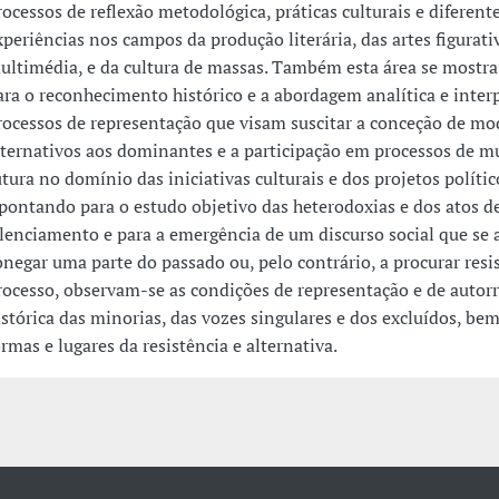
rocessos de reflexão metodológica, práticas culturais e diferent
xperiências nos campos da produção literária, das artes figurati
ultimédia, e da cultura de massas. Também esta área se mostr
ara o reconhecimento histórico e a abordagem analítica e inter
rocessos de representação que visam suscitar a conceção de mo
lternativos aos dominantes e a participação em processos de m
utura no domínio das iniciativas culturais e dos projetos polític
pontando para o estudo objetivo das heterodoxias e dos atos d
ilenciamento e para a emergência de um discurso social que se a
onegar uma parte do passado ou, pelo contrário, a procurar resis
rocesso, observam-se as condições de representação e de autor
istórica das minorias, das vozes singulares e dos excluídos, be
ormas e lugares da resistência e alternativa.