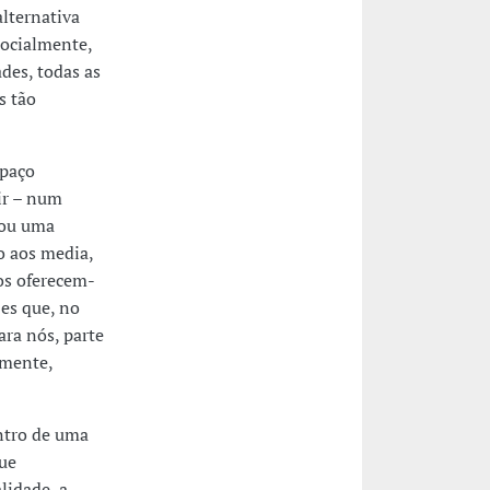
alternativa
socialmente,
ades, todas as
s tão
spaço
ir – num
/ou uma
o aos media,
nos oferecem-
es que, no
ara nós, parte
amente,
entro de uma
que
lidade, a