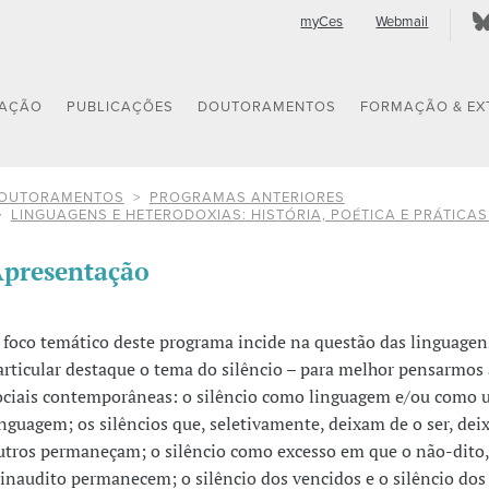
myCes
Webmail
GAÇÃO
PUBLICAÇÕES
DOUTORAMENTOS
FORMAÇÃO & EX
OUTORAMENTOS
PROGRAMAS ANTERIORES
LINGUAGENS E HETERODOXIAS: HISTÓRIA, POÉTICA E PRÁTICAS
presentação
 foco temático deste programa incide na questão das linguagen
articular destaque o tema do silêncio – para melhor pensarmos 
ociais contemporâneas: o silêncio como linguagem e/ou como
inguagem; os silêncios que, seletivamente, deixam de o ser, de
utros permaneçam; o silêncio como excesso em que o não-dito, 
 inaudito permanecem; o silêncio dos vencidos e o silêncio dos