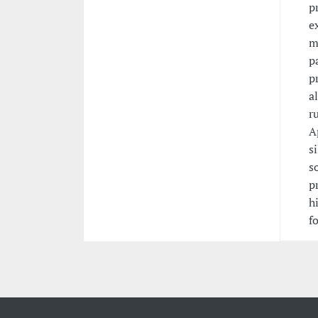
p
e
m
p
p
a
r
A
s
s
p
h
f