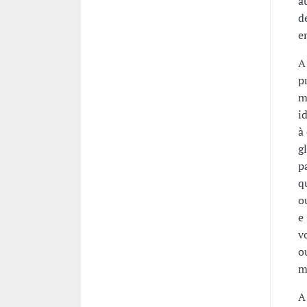
a
d
e
A
p
m
i
à
g
p
q
o
e
v
o
m
A