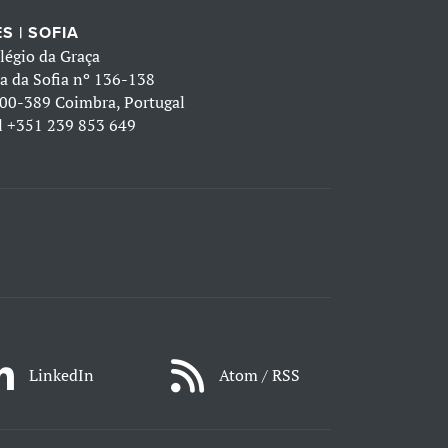
S | SOFIA
légio da Graça
a da Sofia nº 136-138
00-389 Coimbra, Portugal
l
+351 239 853 649
LinkedIn
Atom / RSS