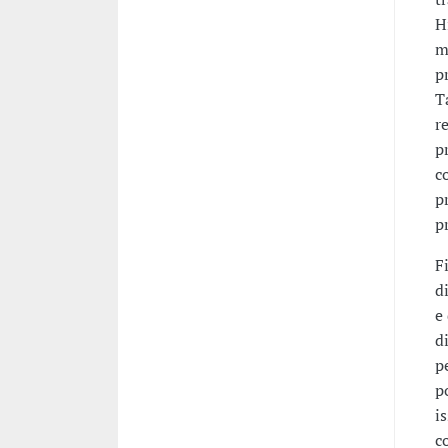
H
m
p
T
r
p
c
p
p
F
d
e
d
p
p
i
c