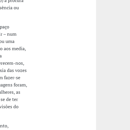
b) a procura
sência ou
spaço
ir – num
/ou uma
o aos media,
a
ferecem-nos,
xia das vozes
m fazer-se
uagens foram,
lheres, as
se de ter
visões do
nto,