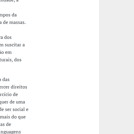
ampos da
ra de massas.
o
va dos
 suscitar a
ção em
urais, dos
o das
rcer direitos
rcício de
 quer de uma
e ser social e
 mais do que
ras de
linguagens