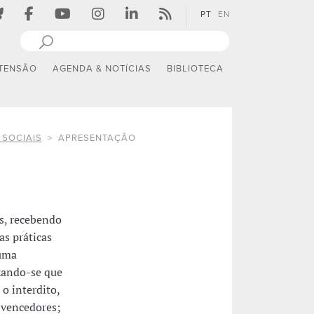
PT
EN
TENSÃO
AGENDA & NOTÍCIAS
BIBLIOTECA
 SOCIAIS
APRESENTAÇÃO
s, recebendo
as práticas
 uma
ixando-se que
o interdito,
 vencedores;