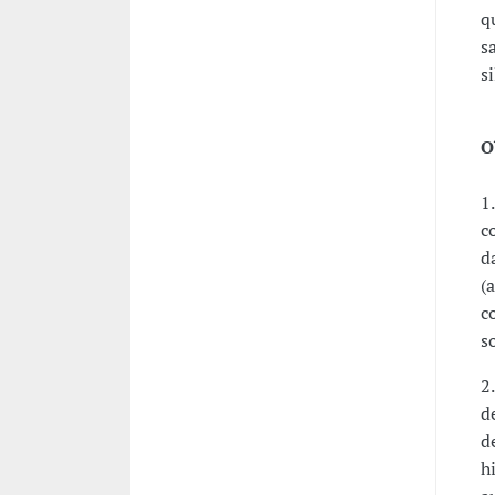
q
s
s
O
1
c
d
(
c
s
2
d
d
h