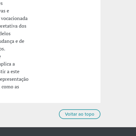
es
vas e
a vocacionada
pretativa dos
delos
udança e de
os.
e
plica a
tir a este
representação
m como as
Voltar ao topo