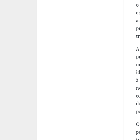
o
e
a
p
t
A
p
m
i
à
n
c
d
p
O
p
t