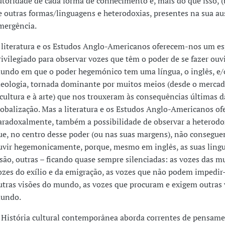
utoridade de cada forma de conhecimento e, mais do que isso, (
e outras formas/linguagens e heterodoxias, presentes na sua au
mergência.
 literatura e os Estudos Anglo-Americanos oferecem-nos um e
rivilegiado para observar vozes que têm o poder de se fazer ouv
undo em que o poder hegemónico tem uma língua, o inglês, e
deologia, tornada dominante por muitos meios (desde o mercad
 cultura e à arte) que nos trouxeram às consequências últimas d
lobalização. Mas a literatura e os Estudos Anglo-Americanos o
aradoxalmente, também a possibilidade de observar a heterodo
ue, no centro desse poder (ou nas suas margens), não consegue
uvir hegemonicamente, porque, mesmo em inglês, as suas ling
 são, outras – ficando quase sempre silenciadas: as vozes das mu
ozes do exílio e da emigração, as vozes que não podem impedir-
utras visões do mundo, as vozes que procuram e exigem outras 
undo.
 História cultural contemporânea aborda correntes de pensame