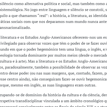
 silêncio como alternativa política e social, mas também como 
pistemológica. No jogo entre linguagem e silêncio se constrói, 
quilo a que chamamos “real”: a história, a literatura, as identid
ráticas sociais com que nos deparamos num mundo nunca ante
ransnacionalizado.
 literatura e os Estudos Anglo-Americanos oferecem-nos um e
rivilegiado para observar vozes que têm o poder de se fazer ouv
undo em que o poder hegemónico tem uma língua, o inglês, e
deologia tornada dominante por muitos meios (desde o mercad
 cultura e à arte). Mas a literatura e os Estudos Anglo-America
os, paradoxalmente, também a possibilidade de observar as voz
entro desse poder (ou nas suas margens, que, contudo, fazem, p
esse centro ainda), não conseguiram fazer-se ouvir hegemonic
orque, mesmo em inglês, as suas linguagens eram outras.
cupando-se de domínios da história da cultura e da ciência, d
erspetiva transdisciplinar vinculada a um âmbito cronológico 
ranscorrerá sensivelmente entre os finais do século XIX e a atua