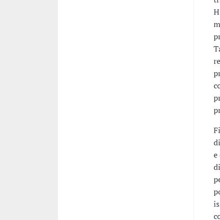
H
m
p
T
r
p
c
p
p
F
d
e
d
p
p
i
c