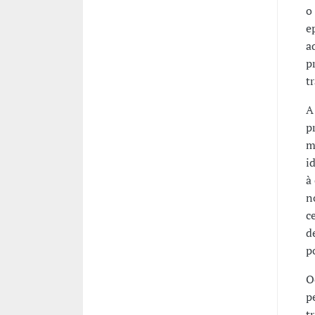
o
e
a
p
t
A
p
m
i
à
n
c
d
p
O
p
t