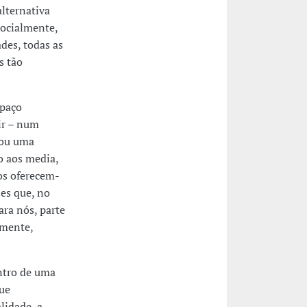
alternativa
socialmente,
ades, todas as
s tão
spaço
ir – num
/ou uma
o aos media,
nos oferecem-
es que, no
ara nós, parte
amente,
entro de uma
que
lidade, a