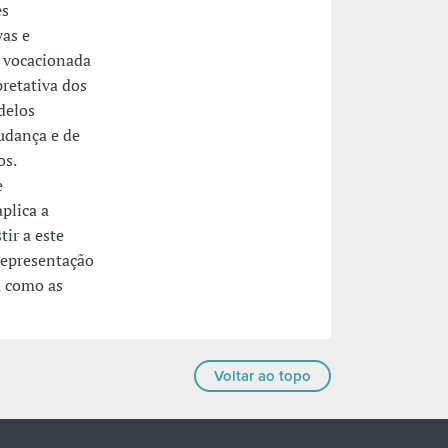
es
vas e
a vocacionada
pretativa dos
delos
udança e de
os.
e
plica a
tir a este
representação
m como as
Voltar ao topo