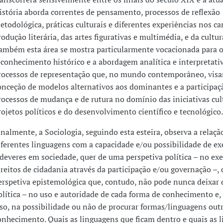
istória aborda correntes de pensamento, processos de reflexão
etodológica, práticas culturais e diferentes experiências nos c
rodução literária, das artes figurativas e multimédia, e da cultu
ambém esta área se mostra particularmente vocacionada para 
econhecimento histórico e a abordagem analítica e interpretati
rocessos de representação que, no mundo contemporâneo, visam
onceção de modelos alternativos aos dominantes e a participa
rocessos de mudança e de rutura no domínio das iniciativas cult
rojetos políticos e do desenvolvimento científico e tecnológico.
inalmente, a Sociologia, seguindo esta esteira, observa a relaçã
iferentes linguagens com a capacidade e/ou possibilidade de exe
 deveres em sociedade, quer de uma perspetiva política – no exe
ireitos de cidadania através da participação e/ou governação –,
erspetiva epistemológica que, contudo, não pode nunca deixar d
olítica – no uso e autoridade de cada forma de conhecimento e,
sso, na possibilidade ou não de procurar formas/linguagens out
onhecimento. Quais as linguagens que ficam dentro e quais as 