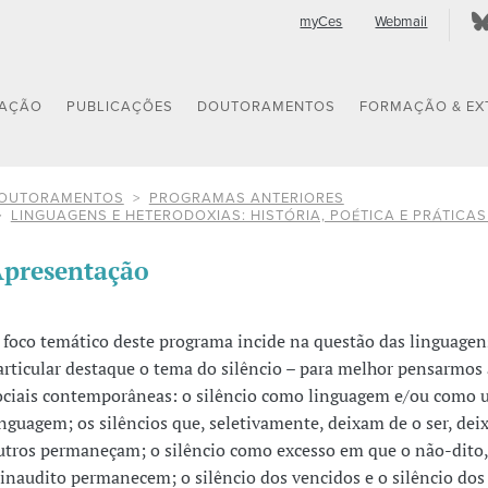
myCes
Webmail
GAÇÃO
PUBLICAÇÕES
DOUTORAMENTOS
FORMAÇÃO & EX
OUTORAMENTOS
PROGRAMAS ANTERIORES
LINGUAGENS E HETERODOXIAS: HISTÓRIA, POÉTICA E PRÁTICAS
presentação
 foco temático deste programa incide na questão das linguagen
articular destaque o tema do silêncio – para melhor pensarmos 
ociais contemporâneas: o silêncio como linguagem e/ou como
inguagem; os silêncios que, seletivamente, deixam de o ser, de
utros permaneçam; o silêncio como excesso em que o não-dito, 
 inaudito permanecem; o silêncio dos vencidos e o silêncio dos