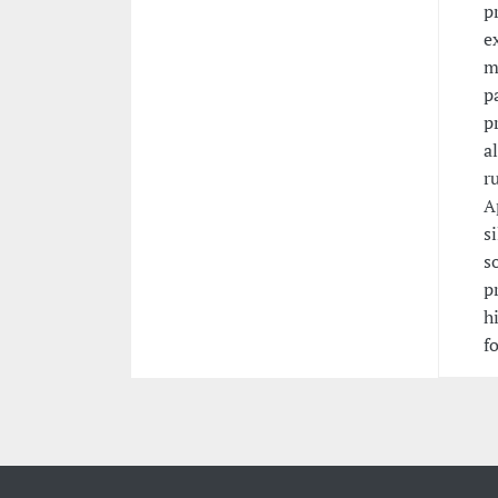
p
e
m
p
p
a
r
A
s
s
p
h
f