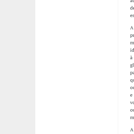
a
d
e
A
p
m
i
à
g
p
q
o
e
v
o
m
A