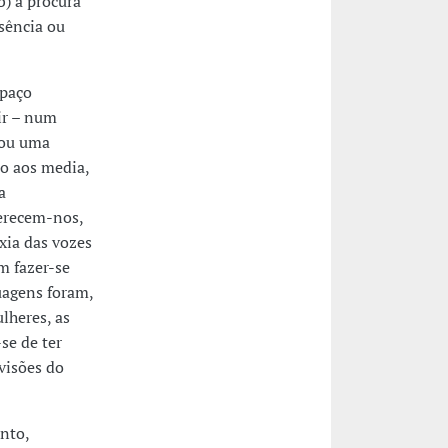
b) a procura
sência ou
spaço
ir – num
/ou uma
o aos media,
a
ferecem-nos,
xia das vozes
m fazer-se
uagens foram,
lheres, as
se de ter
visões do
nto,