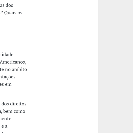
ias dos
s? Quais os
unidade
-Americanos,
nte no âmbito
entações
res em
 dos direitos
o), bem como
mente
 e a