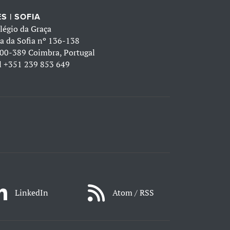
S | SOFIA
légio da Graça
a da Sofia nº 136-138
00-389 Coimbra, Portugal
l
+351 239 853 649
LinkedIn
Atom / RSS