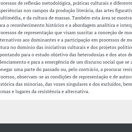
rocessos de reflexão metodológica, práticas culturais e diferent
xperiências nos campos da produção literária, das artes figurati
ultimédia, e da cultura de massas. Também esta área se mostr
ara o reconhecimento histórico e a abordagem analítica e inter
rocessos de representação que visam suscitar a conceção de mo
lternativos aos dominantes e a participação em processos de m
utura no domínio das iniciativas culturais e dos projetos polític
pontando para o estudo objetivo das heterodoxias e dos atos d
ilenciamento e para a emergência de um discurso social que se a
onegar uma parte do passado ou, pelo contrário, a procurar resis
rocesso, observam-se as condições de representação e de autor
istórica das minorias, das vozes singulares e dos excluídos, be
ormas e lugares da resistência e alternativa.