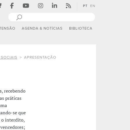
PT
EN
TENSÃO
AGENDA & NOTÍCIAS
BIBLIOTECA
 SOCIAIS
APRESENTAÇÃO
s, recebendo
as práticas
 uma
ixando-se que
o interdito,
 vencedores;