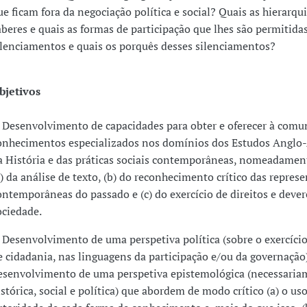
ue ficam fora da negociação política e social? Quais as hierarqu
aberes e quais as formas de participação que lhes são permitida
ilenciamentos e quais os porquês desses silenciamentos?
bjetivos
. Desenvolvimento de capacidades para obter e oferecer à com
onhecimentos especializados nos domínios dos Estudos Anglo
a História e das práticas sociais contemporâneas, nomeadame
a) da análise de texto, (b) do reconhecimento crítico das repres
ontemporâneas do passado e (c) do exercício de direitos e deve
ociedade.
. Desenvolvimento de uma perspetiva política (sobre o exercício
e cidadania, nas linguagens da participação e/ou da governaçã
esenvolvimento de uma perspetiva epistemológica (necessaria
istórica, social e política) que abordem de modo crítico (a) o uso