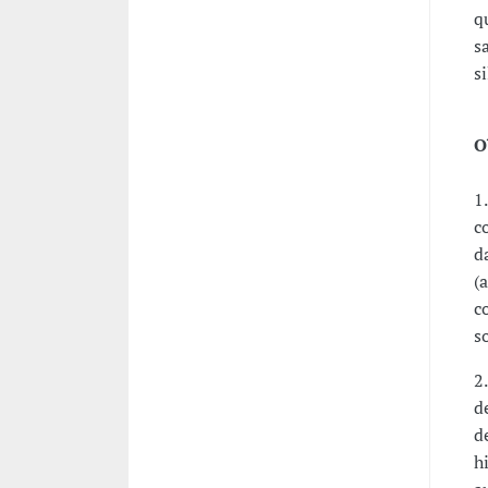
q
s
s
O
1
c
d
(
c
s
2
d
d
h