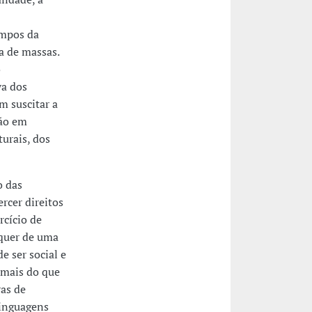
ampos da
ra de massas.
o
va dos
 suscitar a
ção em
urais, dos
o das
rcer direitos
rcício de
 quer de uma
e ser social e
 mais do que
ras de
linguagens