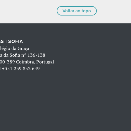
Voltar ao topo
S | SOFIA
légio da Graça
a da Sofia nº 136-138
00-389 Coimbra, Portugal
l
+351 239 853 649