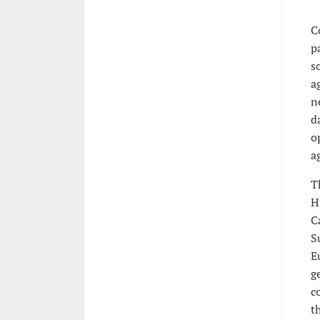
C
p
s
a
n
d
o
a
T
H
C
S
E
g
c
t