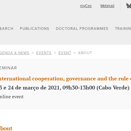
myCes
Webmail
SEARCH
PUBLICATIONS
DOCTORAL PROGRAMMES
TRAINI
GENDA & NEWS
EVENTS
EVENT
ABOUT
EMINAR
nternational cooperation, governance and the rule 
3 e 24 de março de 2021, 09h30-13h00 (Cabo Verde) 
nline event
bout