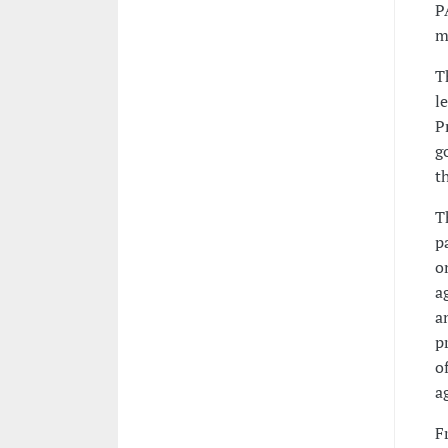
P
m
T
l
P
g
t
T
p
o
a
a
p
o
a
F