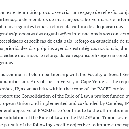
om este Seminário procura-se criar um espaço de reflexão conj
articipação de membros de instituições cabo-verdianas e inter
obre os seguintes temas: reforço da cultura de adequação das
gendas/propostas das organizações internacionais aos contexto
ecessidades específicas de cada país; reforço da capacidade de 
as prioridades das próprias agendas estratégicas nacionais; di
pacidade dos índex; e reforço da corresponsabilização na const
gendas.
his seminar is held in partnership with the Faculty of Social Sci
umanities and Arts of the University of Cape Verde, at the requ
amões, IP, as an activity within the scope of the PACED project -
upport the Consolidation of the Rule of Law, a project funded b
uropean Union and implemented and co-funded by Camões, IP
eneral objective of PACED is to "contribute to the affirmation a
onsolidation of the Rule of Law in the PALOP and Timor-Leste,
he pursuit of the following specific objective: to improve the cap