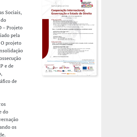
s Sociais,
 do
 – Projeto
iado pela
 O projeto
onsolidação
rossecução
P e de
,
áfico de
ros
e do
vernação
rando os
de.