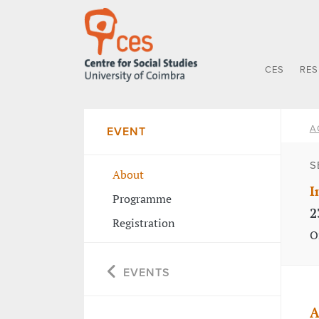
CES
RE
A
EVENT
S
About
I
Programme
2
Registration
O
EVENTS
A