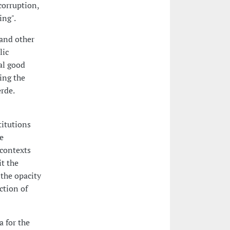
corruption,
ing".
 and other
lic
al good
ing the
rde.
titutions
e
 contexts
t the
 the opacity
ction of
a for the