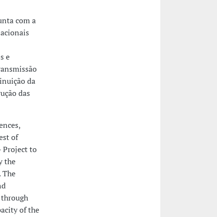
unta com a
nacionais
s e
transmissão
minuição da
rução das
ences,
est of
 Project to
y the
. The
nd
 through
acity of the