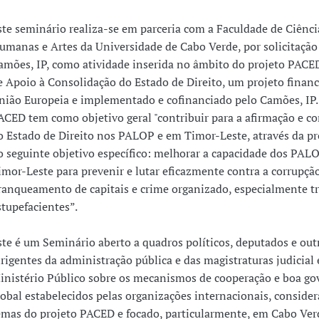
ste seminário realiza-se em parceria com a Faculdade de Ciência
umanas e Artes da Universidade de Cabo Verde, por solicitação
amões, IP, como atividade inserida no âmbito do projeto PACED
e Apoio à Consolidação do Estado de Direito, um projeto financ
nião Europeia e implementado e cofinanciado pelo Camões, IP.
ACED tem como objetivo geral "contribuir para a afirmação e c
o Estado de Direito nos PALOP e em Timor-Leste, através da p
o seguinte objetivo específico: melhorar a capacidade dos PALO
imor-Leste para prevenir e lutar eficazmente contra a corrupção
ranqueamento de capitais e crime organizado, especialmente tr
stupefacientes”.
ste é um Seminário aberto a quadros políticos, deputados e out
irigentes da administração pública e das magistraturas judicial 
inistério Público sobre os mecanismos de cooperação e boa go
lobal estabelecidos pelas organizações internacionais, conside
emas do projeto PACED e focado, particularmente, em Cabo Ver