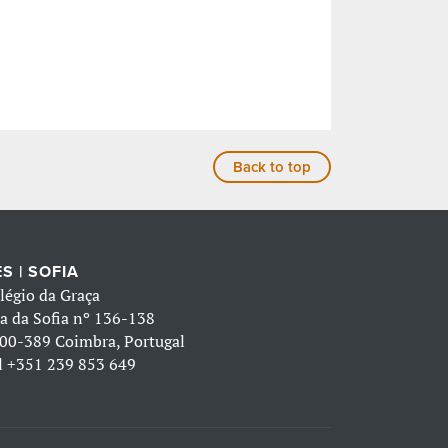
Back to top
S | SOFIA
légio da Graça
a da Sofia nº 136-138
00-389 Coimbra, Portugal
l
+351 239 853 649