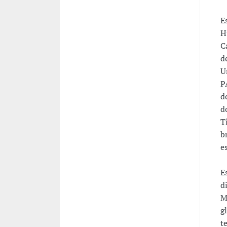
E
H
C
d
U
P
d
d
T
b
e
E
d
M
g
t