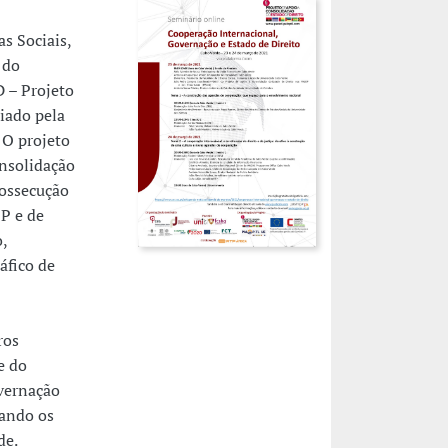
s Sociais,
 do
 – Projeto
iado pela
 O projeto
onsolidação
rossecução
P e de
,
áfico de
ros
e do
vernação
rando os
de.