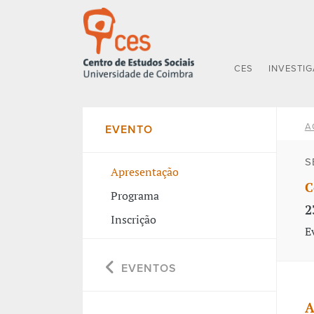
CES
INVESTI
A
EVENTO
S
Apresentação
C
Programa
2
Inscrição
E
EVENTOS
A