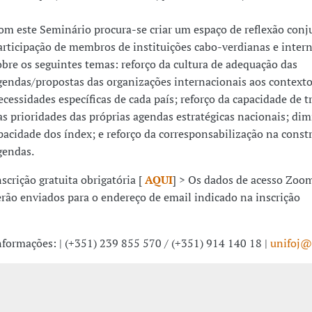
om este Seminário procura-se criar um espaço de reflexão conj
articipação de membros de instituições cabo-verdianas e inter
obre os seguintes temas: reforço da cultura de adequação das
gendas/propostas das organizações internacionais aos contexto
ecessidades específicas de cada país; reforço da capacidade de 
as prioridades das próprias agendas estratégicas nacionais; di
pacidade dos índex; e reforço da corresponsabilização na const
gendas.
nscrição gratuita obrigatória [
AQUI
] > Os dados de acesso Zoo
erão enviados para o endereço de email indicado na inscrição
nformações: | (+351) 239 855 570 / (+351) 914 140 18 |
unifoj@