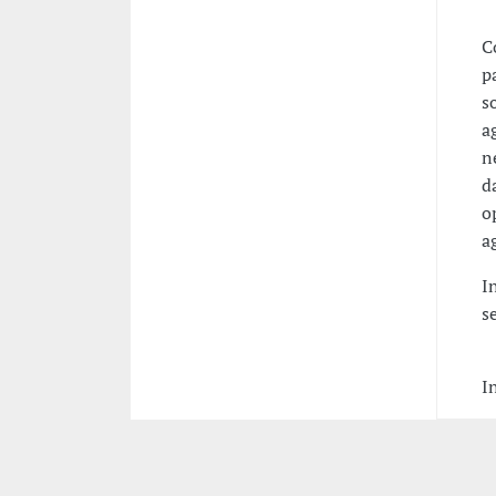
C
p
s
a
n
d
o
a
I
s
I