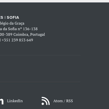
S | SOFIA
légio da Graça
a da Sofia nº 136-138
00-389 Coimbra, Portugal
l
+351 239 853 649
LinkedIn
Atom / RSS