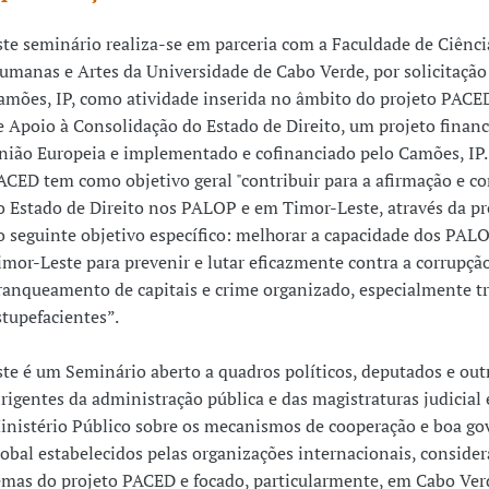
ste seminário realiza-se em parceria com a Faculdade de Ciência
umanas e Artes da Universidade de Cabo Verde, por solicitação
amões, IP, como atividade inserida no âmbito do projeto PACED
e Apoio à Consolidação do Estado de Direito, um projeto financ
nião Europeia e implementado e cofinanciado pelo Camões, IP.
ACED tem como objetivo geral "contribuir para a afirmação e c
o Estado de Direito nos PALOP e em Timor-Leste, através da p
o seguinte objetivo específico: melhorar a capacidade dos PALO
imor-Leste para prevenir e lutar eficazmente contra a corrupção
ranqueamento de capitais e crime organizado, especialmente tr
stupefacientes”.
ste é um Seminário aberto a quadros políticos, deputados e out
irigentes da administração pública e das magistraturas judicial 
inistério Público sobre os mecanismos de cooperação e boa go
lobal estabelecidos pelas organizações internacionais, conside
emas do projeto PACED e focado, particularmente, em Cabo Ver