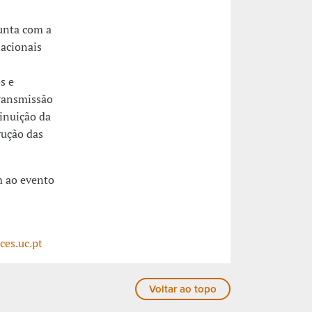
unta com a
nacionais
s e
transmissão
minuição da
rução das
m ao evento
ces.uc.pt
Voltar ao topo