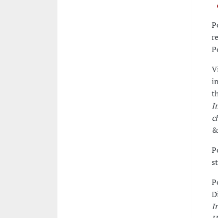
P
r
P
V
i
t
I
c
&
P
s
P
D
I