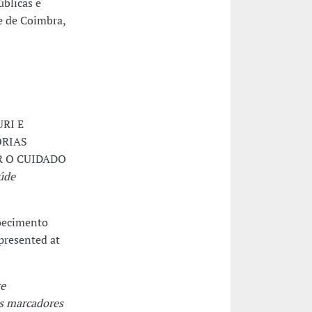
úblicas e
e de Coimbra,
URI E
ORIAS
R O CUIDADO
úde
doecimento
 presented at
e
os marcadores