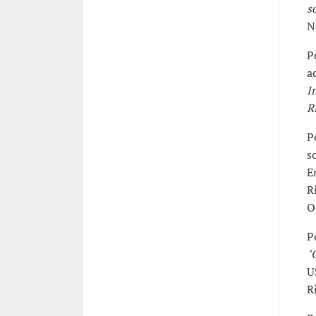
s
N
P
a
I
R
P
s
E
R
O
P
"
U
R