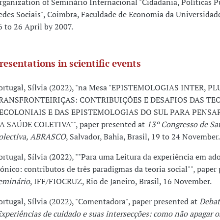
rganization of Seminário Internacional "Cidadania, Políticas P
edes Sociais", Coimbra, Faculdade de Economia da Universidad
6 to 26 April by 2007.
resentations in scientific events
ortugal, Sílvia (2022), "na Mesa "EPISTEMOLOGIAS INTER, PL
RANSFRONTEIRIÇAS: CONTRIBUIÇÕES E DESAFIOS DAS TE
ECOLONIAIS E DAS EPISTEMOLOGIAS DO SUL PARA PENSA
A SAÚDE COLETIVA"", paper presented at
13º Congresso de Sa
olectiva, ABRASCO
, Salvador, Bahia, Brasil, 19 to 24 November.
ortugal, Sílvia (2022), ""Para uma Leitura da experiência em a
rónico: contributos de três paradigmas da teoria social"", paper
eminário
, IFF/FIOCRUZ, Rio de Janeiro, Brasil, 16 November.
ortugal, Sílvia (2022), "Comentadora", paper presented at
Debat
Experiências de cuidado e suas intersecções: como não apagar 