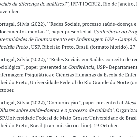
ociais da diferença de análises?"
, IFF/FIOCRUZ, Rio de Janeiro, 
ovember.
ortugal, Sílvia (2022), ""Redes Sociais, processo saúde-doença e
doecimentos mentais"", paper presented at
Conferência no Pro
nterunidades de Doutoramento em Enfermagem USP - Campi Sã
ibeirão Preto
, USP, Ribeirão Preto, Brasil (formato híbrido), 27
ortugal, Sílvia (2022), " "Redes Sociais em Saúde: conceito de re
ociológica"", paper presented at
Conferência
, USP- Departamen
nfermagem Psiquiátrica e Ciências Humanas da Escola de Enf
ibeirão Preto, Universidade Federal do Rio Grande do Norte (on
ctober.
ortugal, Sílvia (2022), "Comunicação ", paper presented at
Mesa
Olhares sobre saúde-doença e o processo de cuidado"
, Organiza
SP,Universidade Federal de Mato Grosso/Universidade de Brasíl
ibeirão Preto, Brasil (transmissão on-line), 19 October.