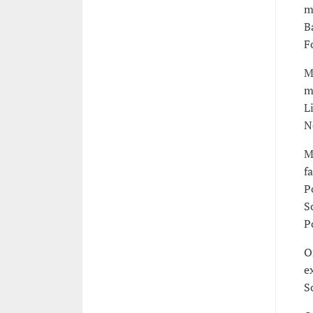
m
B
F
M
m
L
N
M
f
P
S
P
O
e
S