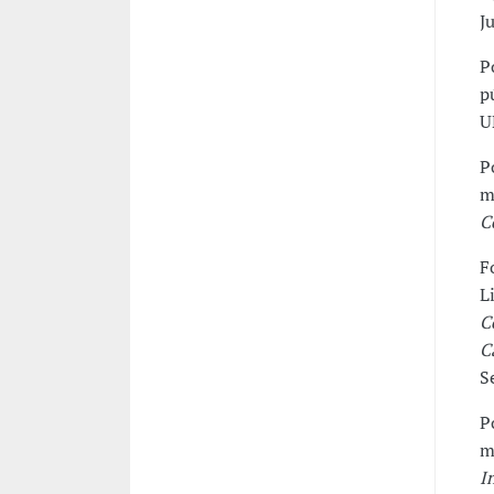
Ju
P
p
U
P
m
C
F
L
C
C
S
P
m
I