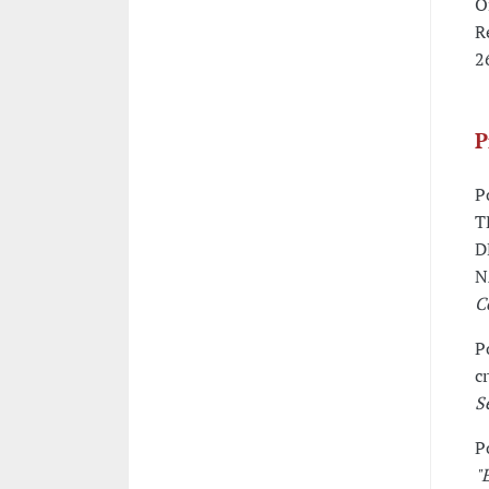
O
R
2
P
P
T
D
N
C
P
c
S
P
"