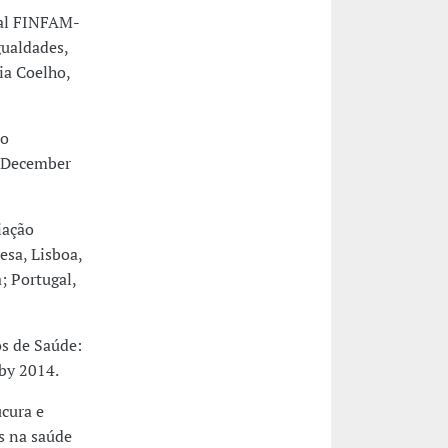
nal FINFAM-
gualdades,
ia Coelho,
do
1 December
iação
sa, Lisboa,
; Portugal,
os de Saúde:
by 2014.
cura e
s na saúde