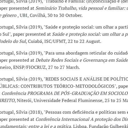
ortugal, Sílvia (2019), "Trabalho e Família: (in)conciliação e (de
aper presented at
Seminário Trabalho, vida pessoal e familiar:
e género
, UBI, Covilhã, 30 to 30 October.
ortugal, Sílvia (2019), "Saúde e proteção social: um olhar a par
o Sul", paper presented at
Saúde e proteção social: um olhar a p
odelo do Sul
, Cuiabá, ISC/UFMT, 22 to 22 August.
ortugal, Sílvia (2019), "Para uma abordagem reticular do cuidad
aper presented at
Debate Redes Sociais e Governança em Saúde
aneiro, ENSP/FIOCRUZ, 27 to 27 March.
ortugal, Sílvia (2019), "REDES SOCIAIS E ANÁLISE DE POLÍTI
ÚBLICAS: CONTRIBUTOS TEÓRICO-METODOLÓGICOS", paper
t
Conferência PROGRAMA DE PÓS-GRADUAÇÃO EM SOCIOLO
IREITO
, Niterói, Universidade Federal Fluminense, 25 to 25 Ma
ortugal, Sílvia (2018), "Pessoas com deficiência e políticas sem e
aper presented at
Conferência Internacional A proteção dos Dir
undamentais: entre a lei e a prática
, Lisboa, Fundação Gulbenki