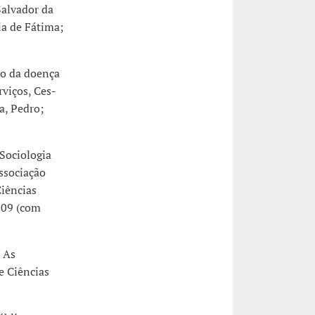
Salvador da
ia de Fátima;
ão da doença
rviços, Ces-
a, Pedro;
Sociologia
ssociação
Ciências
2009 (com
 As
e Ciências