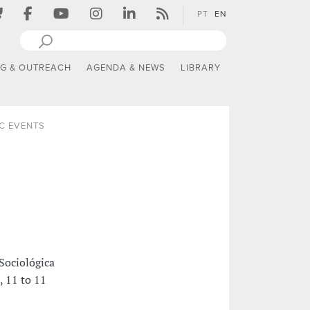
PT
EN
NG & OUTREACH
AGENDA & NEWS
LIBRARY
IC EVENTS
Sociológica
, 11 to 11