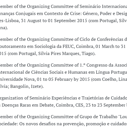
ember of the Organizing Committee of Seminário Internacio
inanças Conjugais em Contexto de Crise: Género, Poder e Desi
es-Lisboa, 31 August to 01 September 2015 (com Portugal, Sílv
ina).
ember of the Organizing Committee of Ciclo de Conferências 
outoramento em Sociologia da FEUC, Coimbra, 01 March to 3
015 (com Portugal, Sílvia Pires Marques, Tiago).
ember of the Organizing Committee of 1.º Congresso da Assoc
nternacional de Ciências Sociais e Humanas em Língua Portugue
niversidade Nova, 01 to 05 February by 2015 (com Coelho, Lina
ílvia; Bangolin, Izete).
rganization of Seminário Experiências e Trajetórias de Cuidad
s Doenças Raras em Debate, Coimbra, CES, 23 to 23 September 
ember of the Organizing Committee of Grupo de Trabalho "Lou
ociedade: Os novos desafios na prevenção, promoção e cuidado