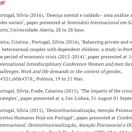
ortugal, Sílvia (2016), "Doença mental e cuidado - uma análise a
edes sociais", paper presented at
Seminário Internacional em S
orto, Universidade Aberta, 28 to 28 June.
ieira, Cristina ; Portugal, Sílvia (2016), "Balancing private and 
n heterosexual couples with dependent children: a study in Por
he period of economic crisis (2012-2014)", paper presented at
1
nternational Interdisciplinary Conference Women and men fac
hallenges. Work and life demands in the context of gender.
,
#321;ód&#378;, Polónia, 19 to 21 May.
ortugal, Sílvia; Frade, Catarina (2015), "The impacts of the cris
trategies", paper presented at
x
, Ces-Lisboa, 31 August 01 Sept
ortugal, Sílvia (2015), "Desinstitucionalização, Atenção Psicosso
ireitos Humanos Hoje em Portugal", paper presented at
Confer
nternacional: Desinstitucionalização, Atenção Psicossocial e Di