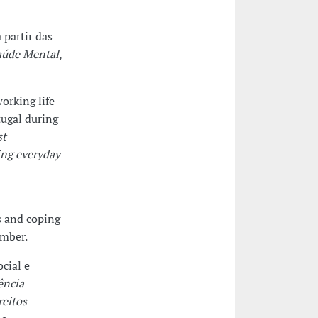
 partir das
aúde Mental
,
working life
tugal during
st
ing everyday
is and coping
ember.
cial e
ência
reitos