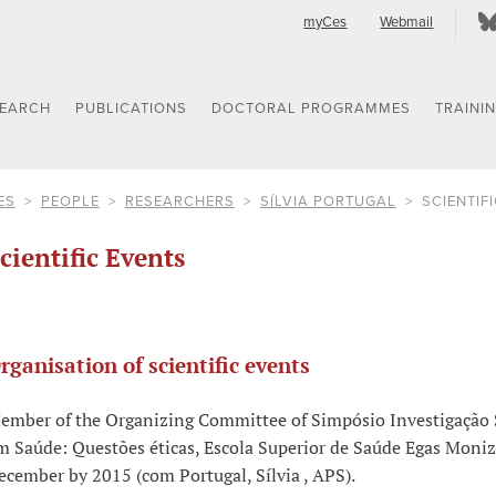
myCes
Webmail
SEARCH
PUBLICATIONS
DOCTORAL PROGRAMMES
TRAINI
ES
PEOPLE
RESEARCHERS
SÍLVIA PORTUGAL
SCIENTIF
cientific Events
rganisation of scientific events
ember of the Organizing Committee of Simpósio Investigação 
m Saúde: Questões éticas, Escola Superior de Saúde Egas Moniz
ecember by 2015 (com Portugal, Sílvia , APS).