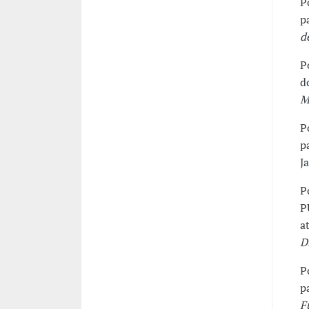
P
p
d
P
d
M
P
p
J
P
P
a
D
P
p
F