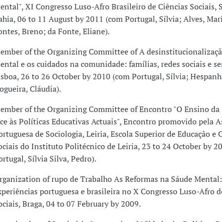
ental", XI Congresso Luso-Afro Brasileiro de Ciências Sociais, 
ahia, 06 to 11 August by 2011 (com Portugal, Sílvia; Alves, Mar
ontes, Breno; da Fonte, Eliane).
ember of the Organizing Committee of A desinstitucionalizaç
ental e os cuidados na comunidade: famílias, redes sociais e se
isboa, 26 to 26 October by 2010 (com Portugal, Sílvia; Hespanh
ogueira, Cláudia).
ember of the Organizing Committee of Encontro "O Ensino da 
ace às Políticas Educativas Actuais", Encontro promovido pela A
ortuguesa de Sociologia, Leiria, Escola Superior de Educação e 
ociais do Instituto Politécnico de Leiria, 23 to 24 October by 
ortugal, Sílvia Silva, Pedro).
rganization of rupo de Trabalho As Reformas na Sáude Mental:
xperiências portuguesa e brasileira no X Congresso Luso-Afro d
ociais, Braga, 04 to 07 February by 2009.