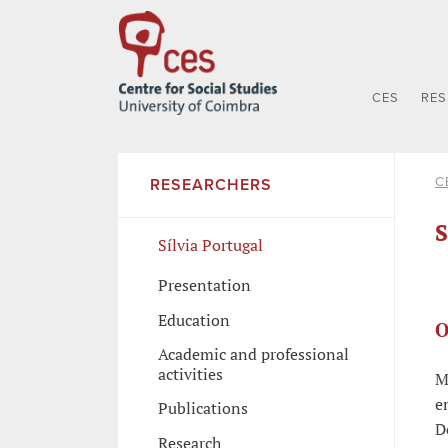
CES
RE
C
RESEARCHERS
S
Sílvia Portugal
Presentation
Education
O
Academic and professional
activities
M
e
Publications
D
Research