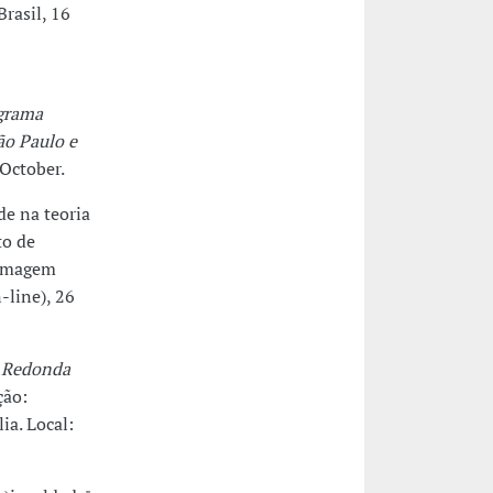
Brasil, 16
grama
o Paulo e
 October.
de na teoria
to de
ermagem
-line), 26
 Redonda
ção:
ia. Local: