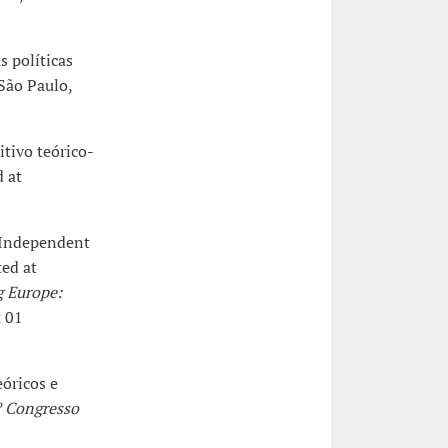
s políticas
 São Paulo,
itivo teórico-
 at
d Independent
ted at
g Europe:
t 01
eóricos e
º Congresso