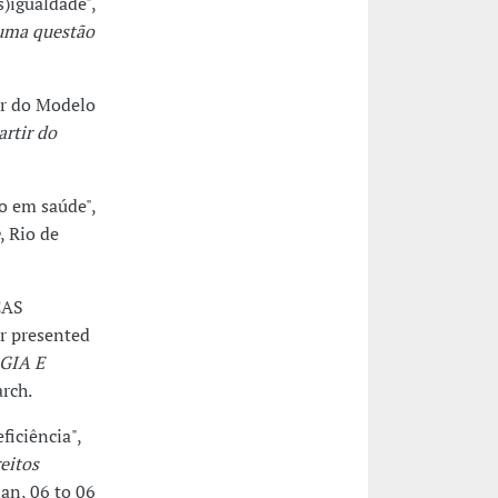
s)igualdade",
 uma questão
tir do Modelo
artir do
o em saúde",
, Rio de
CAS
 presented
GIA E
rch.
ficiência",
eitos
an, 06 to 06