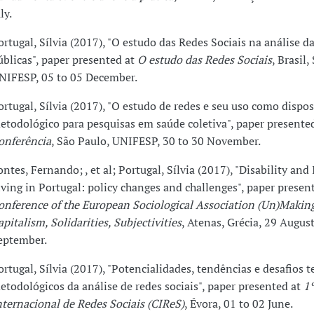
ly.
ortugal, Sílvia (2017), "O estudo das Redes Sociais na análise da
úblicas", paper presented at
O estudo das Redes Sociais
, Brasil,
NIFESP, 05 to 05 December.
ortugal, Sílvia (2017), "O estudo de redes e seu uso como dispos
etodológico para pesquisas em saúde coletiva", paper presented
onferência
, São Paulo, UNIFESP, 30 to 30 November.
ontes, Fernando; , et al; Portugal, Sílvia (2017), "Disability an
iving in Portugal: policy changes and challenges", paper presen
onference of the European Sociological Association (Un)Makin
apitalism, Solidarities, Subjectivities
, Atenas, Grécia, 29 Augus
eptember.
ortugal, Sílvia (2017), "Potencialidades, tendências e desafios t
etodológicos da análise de redes sociais", paper presented at
1
nternacional de Redes Sociais (CIReS)
, Évora, 01 to 02 June.