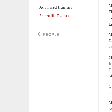
M
Advanced training
F
Scientific Events
C
L
M
PEOPLE
D
2
M
I
U
S
O
a
M
S