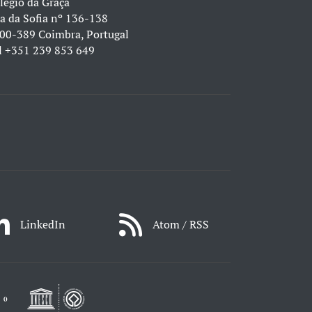
légio da Graça
a da Sofia nº 136-138
00-389 Coimbra, Portugal
l
+351 239 853 649
LinkedIn
Atom / RSS