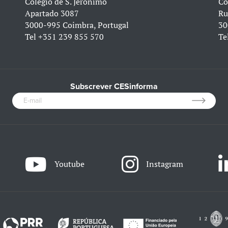
Colégio de S. Jerónimo
Co
Apartado 3087
Ru
3000-995 Coimbra, Portugal
30
Tel
+351 239 855 570
Te
Subscrever CESinforma
Youtube
Instagram