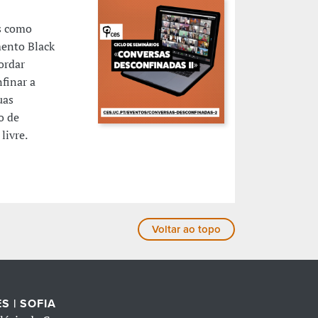
as como
mento Black
ordar
finar a
uas
o de
livre.
Voltar ao topo
S | SOFIA