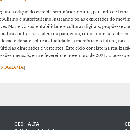
egunda edição do ciclo de seminários online, partindo de tem
opulismo e autoritarismo, passando pelas expressões do movi
ives Matter, à sustentabilidade e culturas digitais, propõe-se ab
emáticas outras para além da pandemia, como mote para descon
eflexão e debate sobre a atualidade, a memória e o futuro, nas s
últiplas dimensões e vertentes. Este ciclo consiste na realizaçã
essões mensais, entre fevereiro e novembro de 2021. O acesso é 
PROGRAMA
]
CES | ALTA
CE