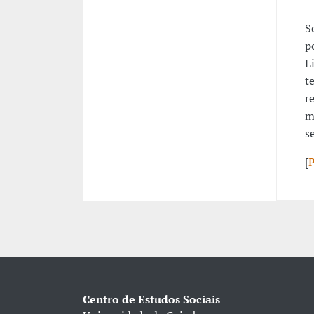
S
p
L
t
r
m
s
[
Centro de Estudos Sociais