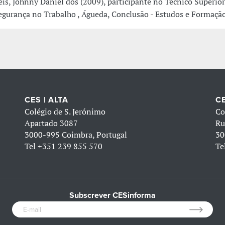
eis, Johnny Daniel dos (2009), participante no Técnico Superior
egurança no Trabalho , Águeda, Conclusão - Estudos e Formação
CES | ALTA
CE
Colégio de S. Jerónimo
Co
Apartado 3087
Ru
3000-995 Coimbra, Portugal
30
Tel
+351 239 855 570
Te
Subscrever CESinforma