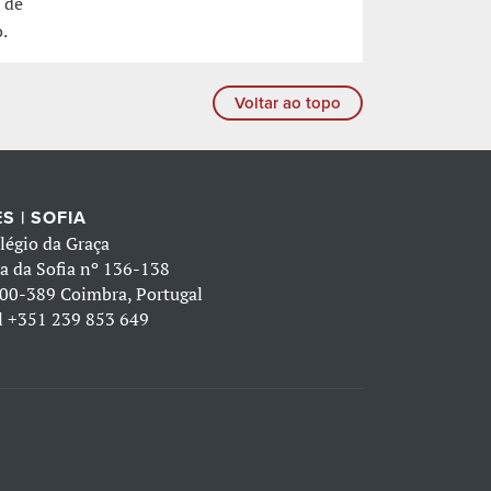
 de
.
Voltar ao topo
S | SOFIA
légio da Graça
a da Sofia nº 136-138
00-389 Coimbra, Portugal
l
+351 239 853 649