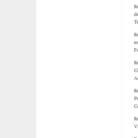
R
d
T
R
e
F
R
C
A
R
P
C
R
V