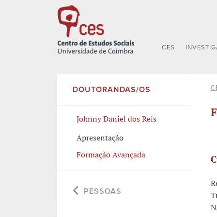
CES
INVESTI
C
DOUTORANDAS/OS
F
Johnny Daniel dos Reis
Apresentação
Formação Avançada
C
R
PESSOAS
T
N