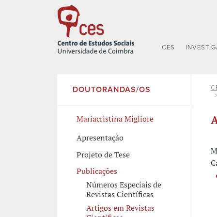
CES
INVESTI
C
DOUTORANDAS/OS
A
Mariacristina Migliore
Apresentação
M
Projeto de Tese
C
Publicações
Números Especiais de
Revistas Científicas
Artigos em Revistas