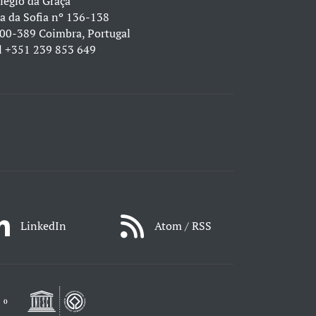
légio da Graça
a da Sofia nº 136-138
00-389 Coimbra, Portugal
l
+351 239 853 649
LinkedIn
Atom / RSS