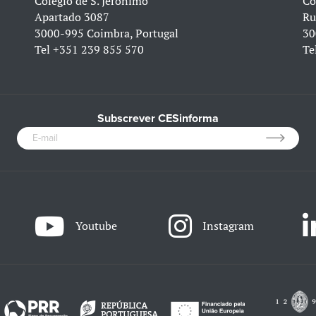
Colégio de S. Jerónimo
Co
Apartado 3087
Ru
3000-995 Coimbra, Portugal
30
Tel
+351 239 855 570
Te
Subscrever CESinforma
Youtube
Instagram