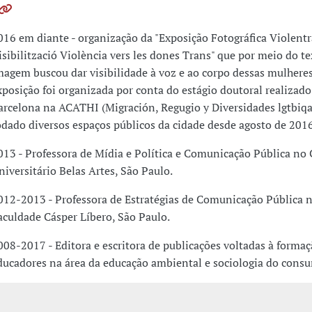
016 em diante - organização da "Exposição Fotográfica Violentr
isibilització Violència vers les dones Trans" que por meio do te
magem buscou dar visibilidade à voz e ao corpo dessas mulheres
xposição foi organizada por conta do estágio doutoral realizad
arcelona na ACATHI (Migración, Regugio y Diversidades lgtbiqa
odado diversos espaços públicos da cidade desde agosto de 201
013 - Professora de Mídia e Política e Comunicação Pública no
niversitário Belas Artes, São Paulo.
012-2013 - Professora de Estratégias de Comunicação Pública 
aculdade Cásper Líbero, São Paulo.
008-2017 - Editora e escritora de publicações voltadas à formaç
ducadores na área da educação ambiental e sociologia do cons