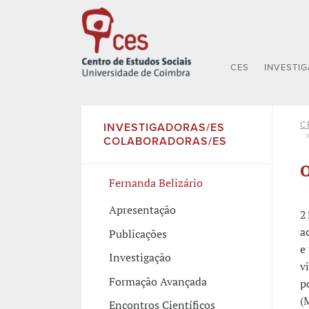
CES
INVESTI
C
INVESTIGADORAS/ES
COLABORADORAS/ES
O
Fernanda Belizário
Apresentação
2
a
Publicações
e
Investigação
v
Formação Avançada
p
(
Encontros Científicos