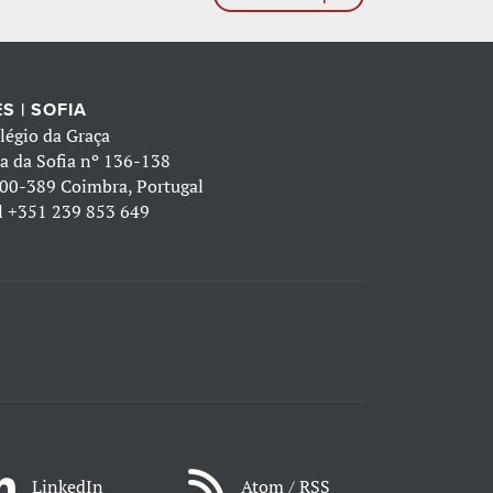
S | SOFIA
légio da Graça
a da Sofia nº 136-138
00-389 Coimbra, Portugal
l
+351 239 853 649
LinkedIn
Atom / RSS