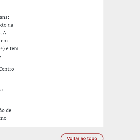
ans:
xto da
. A
o em
+) e tem
6
 Centro
na
ão de
umo
Voltar ao topo