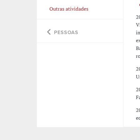
Outras atividades
2
V
i
PESSOAS
e
B
r
2
U
2
F
2
e