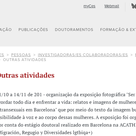
myCes
Webmail
GAÇÃO
PUBLICAÇÕES
DOUTORAMENTOS
FORMAÇÃO & EX
ES
PESSOAS
INVESTIGADORAS/ES COLABORADORAS/ES
OUTRAS ATIVIDADES
utras atividades
1/10 a 14/11 de 201 - organização da exposição fotográfica "Ser
cordar todo dia e enfrentar a vida: relatos e imagens de mulhere
 transexuais em Barcelona" que por meio do texto da imagem b
isibilidade à voz e ao corpo dessas mulheres. A exposição foi o
or conta do estágio doutoral realizado em Barcelona na ACATH
Migración, Regugio y Diversidades lgtbiqa+)