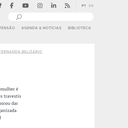
PT
EN
TENSÃO
AGENDA & NOTÍCIAS
BIBLIOTECA
FERNANDA BELIZÁRIO
 mulher é
s travestis
uscou dar
rganizada
I