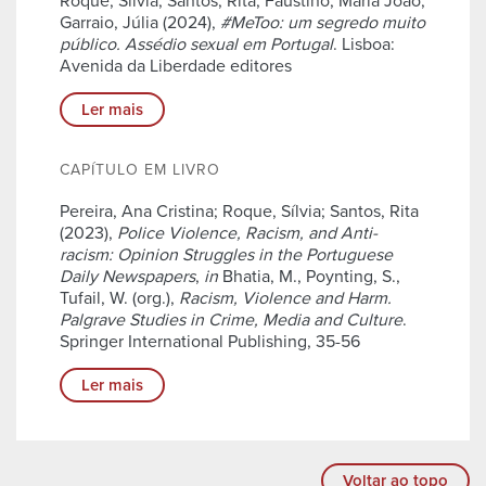
Roque, Sílvia; Santos, Rita; Faustino, Maria João;
Garraio, Júlia (2024),
#MeToo: um segredo muito
público. Assédio sexual em Portugal
. Lisboa:
Avenida da Liberdade editores
Ler mais
CAPÍTULO EM LIVRO
Pereira, Ana Cristina; Roque, Sílvia; Santos, Rita
(2023),
Police Violence, Racism, and Anti-
racism: Opinion Struggles in the Portuguese
Daily Newspapers
,
in
Bhatia, M., Poynting, S.,
Tufail, W. (org.),
Racism, Violence and Harm.
Palgrave Studies in Crime, Media and Culture
.
Springer International Publishing, 35-56
Ler mais
Voltar ao topo