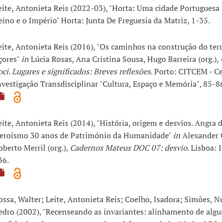
eite, Antonieta Reis (2022-03), "Horta: Uma cidade Portuguesa 
eino e o Império" Horta: Junta De Freguesia da Matriz, 1-35.
eite, Antonieta Reis (2016), "Os caminhos na construção do terr
çores"
in
Lúcia Rosas, Ana Cristina Sousa, Hugo Barreira (org.),
oci. Lugares e significados: Breves reflexões
. Porto: CITCEM - C
nvestigação Transdisciplinar "Cultura, Espaço e Memória", 85-8
eite, Antonieta Reis (2014), "História, origem e desvios. Angra 
eroísmo 30 anos de Património da Humanidade"
in
Alexander 
oberto Merril (org.),
Cadernos Mateus DOC 07: desvio
. Lisboa:
36.
ossa, Walter; Leite, Antonieta Reis; Coelho, Isadora; Simões, N
edro (2002), "Recenseando as invariantes: alinhamento de algu