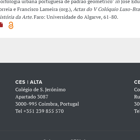
orfologia urbana portuguesa de padrão geométrico"
in
José Edu
orreia e Francisco Lameira (org.),
Actas do V Colóquio Luso-Bras
istória da Arte
. Faro: Universidade do Algarve, 61-80.
CES | ALTA
CE
Colégio de S. Jerónimo
Co
Apartado 3087
Ru
3000-995 Coimbra, Portugal
30
Tel
+351 239 855 570
Te