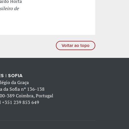
ardo Horta
ileiro de
Voltar ao topo
S | SOFIA
légio da Graça
a da Sofia nº 136-138
00-389 Coimbra, Portugal
l
+351 239 853 649