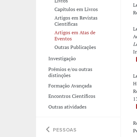
Livros
L
Capítulos em Livros
R
Artigos em Revistas
Científicas
L
Artigos em Atas de
A
Eventos
L
Outras Publicações
I
Investigação
Prémios e/ou outras
distinções
L
H
Formação Avançada
R
Encontros Científicos
1
Outras atividades
R
PESSOAS
P