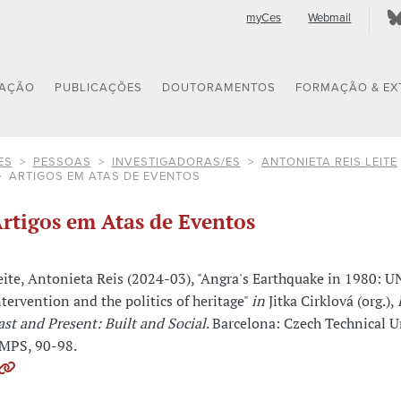
myCes
Webmail
GAÇÃO
PUBLICAÇÕES
DOUTORAMENTOS
FORMAÇÃO & EX
ES
PESSOAS
INVESTIGADORAS/ES
ANTONIETA REIS LEITE
ARTIGOS EM ATAS DE EVENTOS
rtigos em Atas de Eventos
eite, Antonieta Reis (2024-03), "Angra's Earthquake in 1980:
ntervention and the politics of heritage"
in
Jitka Cirklová (org.),
ast and Present: Built and Social
. Barcelona: Czech Technical U
MPS, 90-98.