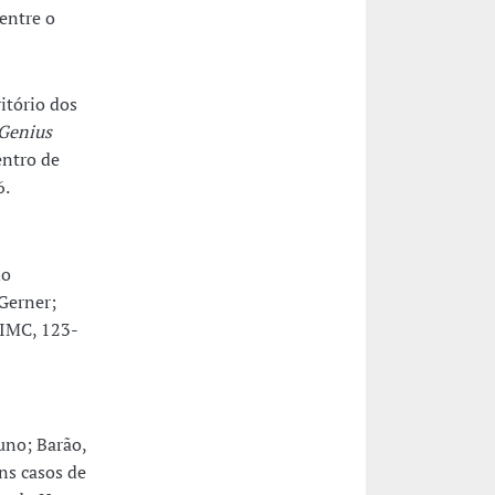
entre o
itório dos
Genius
entro de
6.
do
Gerner;
 IIMC, 123-
uno; Barão,
ns casos de