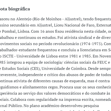
ota biográfica
asceu no Alentejo (Rio de Moinhos - Aljustrel), tendo frequent
nsino secundário em Aljustrel, Liceu Nacional de Faro, Extern
e Pombal, Lisboa. Com 16 anos fixou residência nesta cidade, 
rabalhou e continuou os estudos. Foi ativista sindical e de diver
ovimentos sociais no período revolucionário (1974-1975). Co
rabalhador-estudante frequentou e concluiu a licenciatura em S
o ISCTE - Universidade de Lisboa entre 1981 e 1985. Em Nove
985 integrou a equipa de sociologia/ ciências sociais da FEUC e
e Estudos Sociais (CES), Universidade de Coimbra. Desde sempre
rreverente, independente e crítico dos abusos de poder de todos
ontinua ativista de diferentes causas de esquerda, mas é contra
eguidismos e alinhamentos cegos. Procura usar os seus conhec
xperiência ao serviço dos valores democráticos e do combate às 
ociais. Colabora com regularidade na imprensa escrita, nomea
ornal Público. No plano académico desenvolveu pesquisa