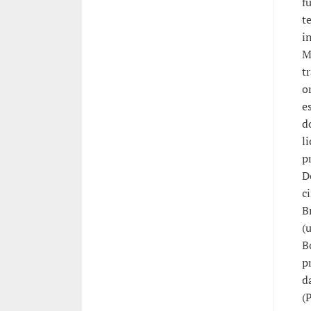
f
t
i
M
t
o
e
d
l
p
D
c
B
(
B
p
d
(