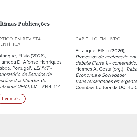
ltimas Publicações
RTIGO EM REVISTA
CAPÍTULO EM LIVRO
IENTÍFICA
Estanque, Elísio (2026),
stanque, Elísio (2026),
Processos de aceleração em
Alameda D. Afonso Henriques,
debate (Parte 1) - comentário
isboa, Portugal",
LEHMT -
Hermes A. Costa (org.),
Traba
aboratório de Estudos de
Economia e Sociedade:
istória dos Mundos do
transversalidades emergent
rabalho/ UFRJ
, LMT #144, 144
Coimbra: Editora da UC, 45-
Ler mais