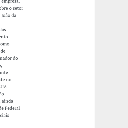
a empresa,
obre o setor
 João da
,
das
ento
 Como
 de
enador do
,
ante
nte no
 EUA
Po -
i ainda
de Federal
ciais