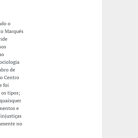
ado o
ato Marquês
onde
sos
mo
ociologia
mbro de
 o Centro
 foi
 os tipos;
 quaisquer
imentos e
injustiças
damente no