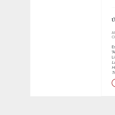
Ú
A
C
E
"
L
L
H
T