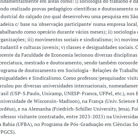
undamentalmente em áreas como: i) sociologia do trabalho e d
endo realizado provas pedagógico-científicas e doutoramento s
ndustrial do calçado (no qual desenvolveu uma pesquisa em São
adeira c/ base na 'observação participante' numa empresa local
rabalhando como operário durante vários meses); ii) sociologia 
rganizações; iii) movimentos sociais e sindicalismo; iv) movim
studantil e culturas juvenis; v) classes e desigualdades sociais.
ocente da Faculdade de Economia lecionou diversas disciplinas
icenciatura, mestrado e doutoramento, sendo também cocoord
rograma de doutoramento em Sociologia - Relações de Trabalho
esigualdades e Sindicalismo. Como professor/pesquisador visit
irculou por diversas universidades internacionais, nomeadame
rasil (USP-S.Paulo, Unicamp, UNESP-Franca, UFPel, etc.), nos
universidade de Wisconsin-Madison), na França (Univ. Science 
ordéus), e na Alemanha (Friedrich-Schiller University, Jena). Fo
rofessor visitante (contratado, entre 2023-2025) na Universida
a Bahia (UFBA), no Programa de Pós-Graduação em Ciências So
PPGCS).