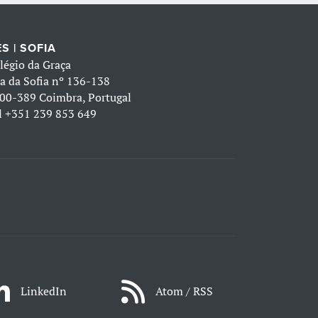
S | SOFIA
légio da Graça
a da Sofia nº 136-138
00-389 Coimbra, Portugal
l
+351 239 853 649
LinkedIn
Atom / RSS