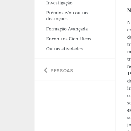
Investigação
N
Prémios e/ou outras
distinções
N
Formação Avançada
e
d
Encontros Científicos
t
Outras atividades
m
t
n
PESSOAS
1
d
i
c
s
e
s
j