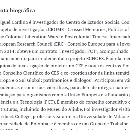
ota biográfica
iguel Cardina é investigador do Centro de Estudos Sociais. Co
rojeto de investigação «CROME - Crossed Memories, Politics of 
he Colonial-Liberation Wars in Postcolonial Times», financiad
uropean Research Council (ERC - Conselho Europeu para a Inves
m 2014, obteve um contrato "Investigador FCT", acompanhado
inanciamento para implementar o projeto ECHOES. É ainda m
quipa de investigação de projetos no CES e noutros centros. Fo
o Conselho Científico do CES e co-coordenador da linha temáti
uropa e o Sul Global: patrimónios e diálogos". Participou em vá
cadémicas e comissões científicas, para além de integrar painéi
valiação para organismos como a União Europeia e a Fundação 
iência e a Tecnologia (FCT). É membro do conselho consultivo d
struturas, incluindo do Museu do Aljube. Foi investigador visit
irkbeck College, professor visitante na Universidade de Milão e
niversidade de Bolonha, e é membro de um Grupo de Trabalho