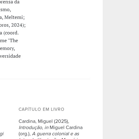
prensa da
ismo,
a, Meltemi;
bros, 2024);
 (coord.
ume "The
Memory,
iversidade
CAPÍTULO EM LIVRO
Cardina, Miguel (2025),
Introdução
,
in
Miguel Cardina
gi
(org.),
A guerra colonial e as