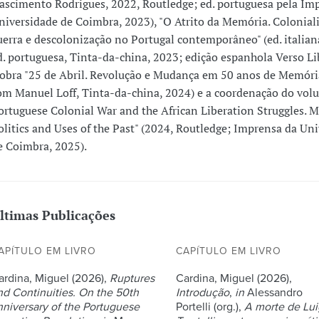
ascimento Rodrigues, 2022, Routledge; ed. portuguesa pela Im
niversidade de Coimbra, 2023), "O Atrito da Memória. Colonial
uerra e descolonização no Portugal contemporâneo" (ed. italian
d. portuguesa, Tinta-da-china, 2023; edição espanhola Verso Li
 obra "25 de Abril. Revolução e Mudança em 50 anos de Memória
om Manuel Loff, Tinta-da-china, 2024) e a coordenação do vol
ortuguese Colonial War and the African Liberation Struggles. 
olitics and Uses of the Past" (2024, Routledge; Imprensa da Un
e Coimbra, 2025).
ltimas Publicações
APÍTULO EM LIVRO
CAPÍTULO EM LIVRO
ardina, Miguel (2026),
Ruptures
Cardina, Miguel (2026),
nd Continuities. On the 50th
Introdução
,
in
Alessandro
nniversary of the Portuguese
Portelli (org.),
A morte de Lui