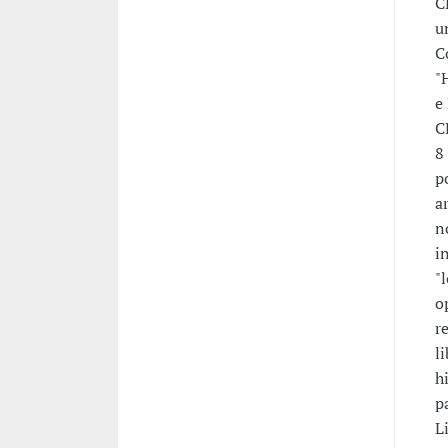
C
u
C
"
e
C
8
p
a
n
i
"
o
r
l
h
p
L