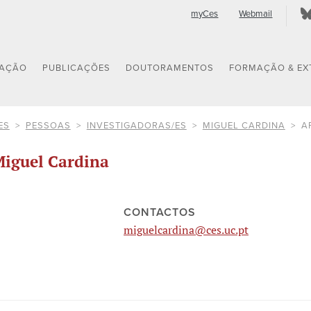
myCes
Webmail
GAÇÃO
PUBLICAÇÕES
DOUTORAMENTOS
FORMAÇÃO & EX
ES
PESSOAS
INVESTIGADORAS/ES
MIGUEL CARDINA
A
iguel Cardina
CONTACTOS
miguelcardina@ces.uc.pt