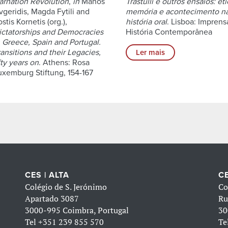
arnation Revolution
,
in
Manos
Trastulli e outros ensaios: éti
vgeridis, Magda Fytili and
memória e acontecimento n
stis Kornetis (org.),
história oral
. Lisboa: Imprens
ictatorships and Democracies
História Contemporânea
n Greece, Spain and Portugal.
ransitions and their Legacies,
Ler mais
fty years on
. Athens: Rosa
uxemburg Stiftung, 154-167
CES | ALTA
CE
Colégio de S. Jerónimo
Co
Apartado 3087
Ru
3000-995 Coimbra, Portugal
30
Tel
+351 239 855 570
Te