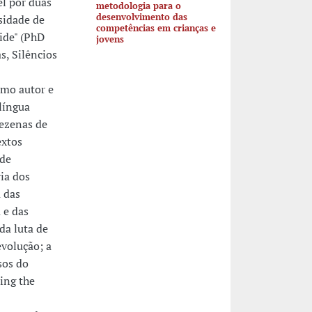
el por duas
metodologia para o
desenvolvimento das
sidade de
competências em crianças e
ide" (PhD
jovens
, Silêncios
omo autor e
língua
dezenas de
extos
 de
ria dos
 das
 e das
da luta de
evolução; a
sos do
ing the