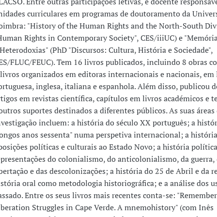
LACSO. Entre outras participações letivas, é docente responsáv
nidades curriculares em programas de doutoramento da Univer
oimbra: "History of the Human Rights and the North-South Div
Human Rights in Contemporary Society", CES/iiiUC) e "Memórias
 Heterodoxias" (PhD "Discursos: Cultura, História e Sociedade",
ES/FLUC/FEUC). Tem 16 livros publicados, incluindo 8 obras c
 livros organizados em editoras internacionais e nacionais, em 
ortuguesa, inglesa, italiana e espanhola. Além disso, publicou 
rtigos em revistas científica, capítulos em livros académicos e t
outros suportes destinados a diferentes públicos. As suas áreas
nvestigação incluem: a história do século XX português; a histó
longos anos sessenta" numa perspetiva internacional; a história
posições políticas e culturais ao Estado Novo; a história política
epresentações do colonialismo, do anticolonialismo, da guerra, 
ibertação e das descolonizações; a história do 25 de Abril e da r
istória oral como metodologia historiográfica; e a análise dos u
assado. Entre os seus livros mais recentes conta-se: "Remember
iberation Struggles in Cape Verde. A mnemohistory" (com Inês