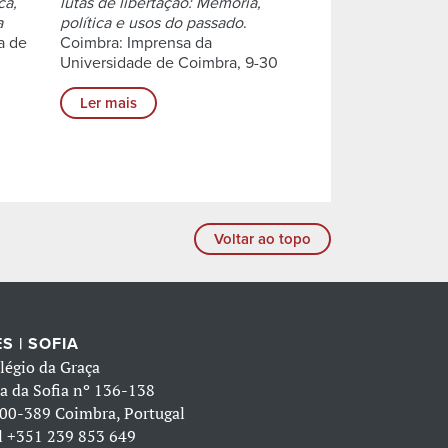
ca,
lutas de libertação: Memória,
a
política e usos do passado
.
a de
Coimbra: Imprensa da
Universidade de Coimbra, 9-30
Ler mais
Voltar ao topo
S | SOFIA
légio da Graça
a da Sofia nº 136-138
00-389 Coimbra, Portugal
l
+351 239 853 649