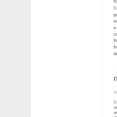
N
U
g
e
a
c
P
P
d
Ú
C
C
a
a