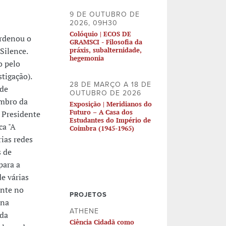
9 DE OUTUBRO DE
2026, 09H30
Colóquio | ECOS DE
ordenou o
GRAMSCI - Filosofia da
Silence.
práxis, subalternidade,
hegemonia
o pelo
tigação).
28 DE MARÇO A 18 DE
 de
OUTUBRO DE 2026
embro da
Exposição | Meridianos do
Futuro – A Casa dos
i Presidente
Estudantes do Império de
ca "A
Coimbra (1945-1965)
rias redes
s de
para a
e várias
ante no
PROJETOS
 na
ATHENE
 da
Ciência Cidadã como