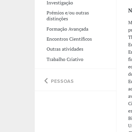
Investigação
N
Prémios e/ou outras
distinções
M
Formação Avançada
p
T
Encontros Científicos
E
Outras atividades
E
Trabalho Criativo
f
e
d
E
PESSOAS
a
a
C
e
B
U