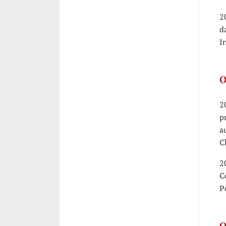
2
d
I
O
2
p
a
C
2
C
P
O