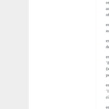
r
a
o
e
a
e
d
e
"
D
p
e
"
c
e