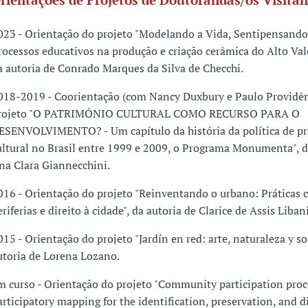
023 - Orientação do projeto "Modelando a Vida, Sentipensando 
rocessos educativos na produção e criação cerâmica do Alto Vale
a autoria de Conrado Marques da Silva de Checchi.
018-2019 - Coorientação (com Nancy Duxbury e Paulo Providên
rojeto "O PATRIMÓNIO CULTURAL COMO RECURSO PARA O
ESENVOLVIMENTO? - Um capítulo da história da política de pr
ultural no Brasil entre 1999 e 2009, o Programa Monumenta", d
na Clara Giannecchini.
016 - Orientação do projeto "Reinventando o urbano: Práticas c
eriferias e direito à cidade", da autoria de Clarice de Assis Liban
015 - Orientação do projeto "Jardín en red: arte, naturaleza y so
utoria de Lorena Lozano.
m curso - Orientação do projeto "Community participation proc
articipatory mapping for the identification, preservation, and 