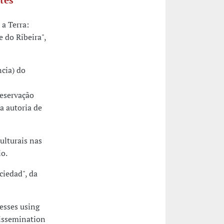
a Terra:
 do Ribeira",
cia) do
eservação
a autoria de
ulturais nas
io.
ciedad", da
esses using
dissemination