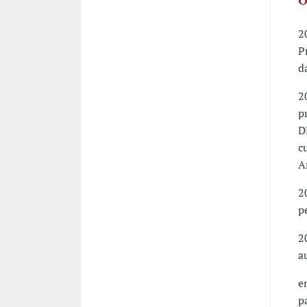
2
P
d
2
p
D
c
A
2
p
2
a
e
p