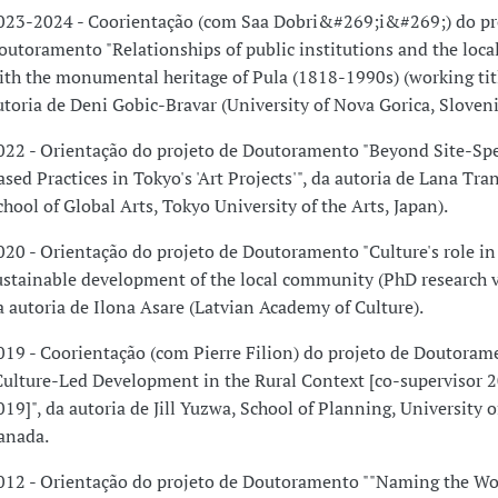
023-2024 - Coorientação (com Saa Dobri&#269;i&#269;) do pr
outoramento "Relationships of public institutions and the loc
ith the monumental heritage of Pula (1818-1990s) (working titl
utoria de Deni Gobic-Bravar (University of Nova Gorica, Sloveni
022 - Orientação do projeto de Doutoramento "Beyond Site-Spec
ased Practices in Tokyo's 'Art Projects'", da autoria de Lana Tra
chool of Global Arts, Tokyo University of the Arts, Japan).
020 - Orientação do projeto de Doutoramento "Culture's role in
ustainable development of the local community (PhD research vi
a autoria de Ilona Asare (Latvian Academy of Culture).
019 - Coorientação (com Pierre Filion) do projeto de Doutoram
Culture-Led Development in the Rural Context [co-supervisor 
019]", da autoria de Jill Yuzwa, School of Planning, University o
anada.
012 - Orientação do projeto de Doutoramento ""Naming the Wor