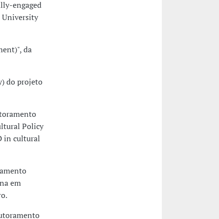
ally-engaged
, University
ent)", da
) do projeto
utoramento
ltural Policy
 in cultural
oramento
ana em
ro.
outoramento