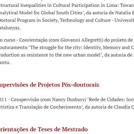
Structural Inequalities in Cultural Participation in Lima: Towar
nalytical Model for Global South Cities", da autoria de Natalia 
Doctoral Program in Society, Technology and Culture - Universi
atalunya).
m curso - Coorientação (com Giovanni Allegretti) do projeto de
outoramento "The struggle for the city: Identity, Memory and C
roduction as resistance to the new urban model", da autoria de 
antu.
upervisões de Projetos Pós-doutorais
011 - Cosupervisão (com Nancy Duxbury) "Rede de Cidades: In
rtística e Translação de Conhecimento", da autoria de Claudia 
rientações de Teses de Mestrado