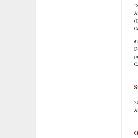
"
A
(
C
e
D
p
C
S
2
A
O