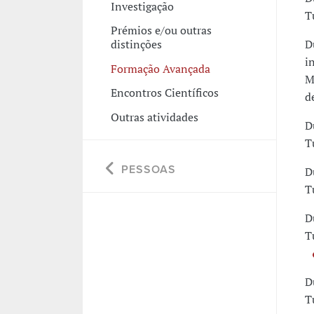
Investigação
T
Prémios e/ou outras
D
distinções
i
Formação Avançada
M
Encontros Científicos
d
Outras atividades
D
T
PESSOAS
D
T
D
T
D
T