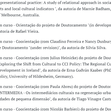
epresentational practice: A study of relational approach in soci
rts and local cultural indicators ", da autoria de Marnie Badham
f Melbourne, Australia.
m curso - Orientação do projeto de Doutoramento "(in developm
utoria de Rafael Vieira.
m curso - Coorientação (com Claudino Ferreira e Nancy Duxbury
e Doutoramento "(under revision)", da autoria de Silvia Silva.
m curso - Coorientação (com Julius Heinicke) do projeto de Do
Exploring the Shift from Cultural to CCI Policy: The Regional Cu
evelopment in Iceland", da autoria de Erna Guðrún Kaaber (PhD
olicy, University of Hildesheim, Germany).
m curso - Coorientação (com Paula Abreu) do projeto de Dout
INTERMEDIA - Os intermediários culturais na regeneração urb
idades de pequena dimensão", da autoria de Tiago Vinagre Cast
m curso - Coorientação (com Nicolás Barbieri) do projeto de D