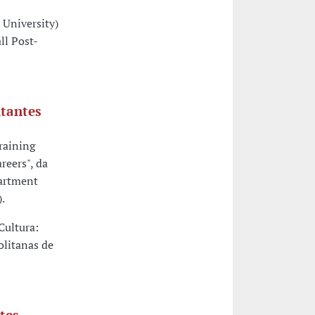
 University)
ll Post-
itantes
raining
reers", da
partment
.
Cultura:
olitanas de
tes