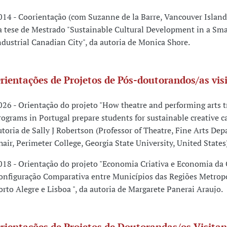
014 - Coorientação (com Suzanne de la Barre, Vancouver Island
a tese de Mestrado "Sustainable Cultural Development in a Sma
ndustrial Canadian City", da autoria de Monica Shore.
rientações de Projetos de Pós-doutorandos/as vis
026 - Orientação do projeto "How theatre and performing arts t
rograms in Portugal prepare students for sustainable creative ca
utoria de Sally J Robertson (Professor of Theatre, Fine Arts De
hair, Perimeter College, Georgia State University, United States)
018 - Orientação do projeto "Economia Criativa e Economia da 
onfiguração Comparativa entre Municípios das Regiões Metrop
orto Alegre e Lisboa ", da autoria de Margarete Panerai Araujo.
rientações de Projetos de Doutorandas/os Visitan