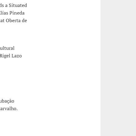
ds a Situated
Elías Pineda
tat Oberta de
ultural
Rigel Lazo
cubação
Carvalho.