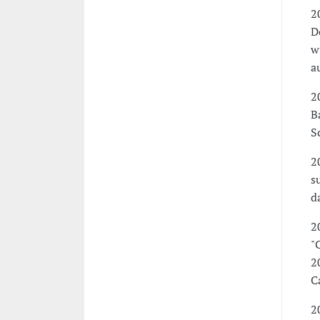
2
D
w
a
2
B
S
2
s
d
2
"
2
C
2