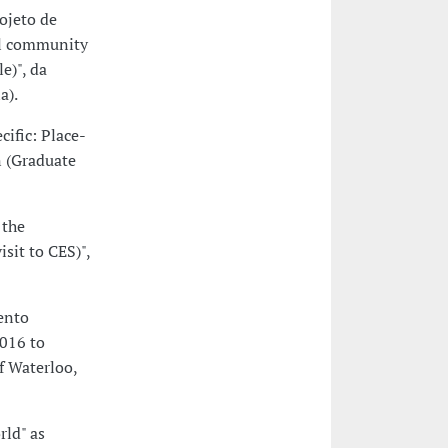
ojeto de
al community
e)", da
a).
ific: Place-
n (Graduate
 the
sit to CES)",
ento
2016 to
f Waterloo,
ld" as