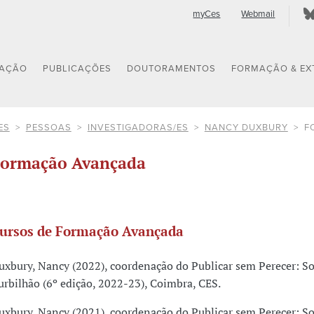
myCes
Webmail
GAÇÃO
PUBLICAÇÕES
DOUTORAMENTOS
FORMAÇÃO & EX
ES
PESSOAS
INVESTIGADORAS/ES
NANCY DUXBURY
F
ormação Avançada
ursos de Formação Avançada
uxbury, Nancy (2022), coordenação do Publicar sem Perecer: So
urbilhão (6º edição, 2022-23), Coimbra, CES.
uxbury, Nancy (2021), coordenação do Publicar sem Perecer: So