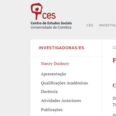
CES
INVESTI
C
INVESTIGADORAS/ES
F
Nancy Duxbury
Apresentação
Qualificações Académicas
C
Docência
D
Atividades Anteriores
T
Publicações
D