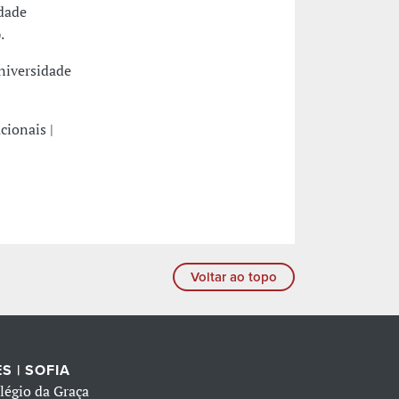
dade
.
Universidade
cionais |
Voltar ao topo
S | SOFIA
légio da Graça