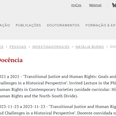
myCes
Webmail
GAÇÃO
PUBLICAÇÕES
DOUTORAMENTOS
FORMAÇÃO & EX
ES
PESSOAS
INVESTIGADORAS/ES
NATÁLIA BUENO
DO
ocência
025 a 2025 - "Transitional Justice and Human Rights: Goals an
hallenges in a Historical Perspective". Invited Lecture in the 
uman Rights in Contemporary Societies (unidade curricular: Hi
uman Rights and the North-South Divide).
023-11-23 a 2023-11-23 - "Transitional Justice and Human Rig
nd Challenges in a Historical Perspective". Docente convidada