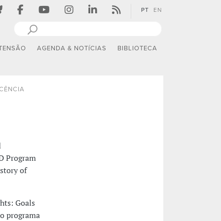
PT
EN
TENSÃO
AGENDA & NOTÍCIAS
BIBLIOTECA
CÊNCIA
d
PhD Program
story of
hts: Goals
 no programa