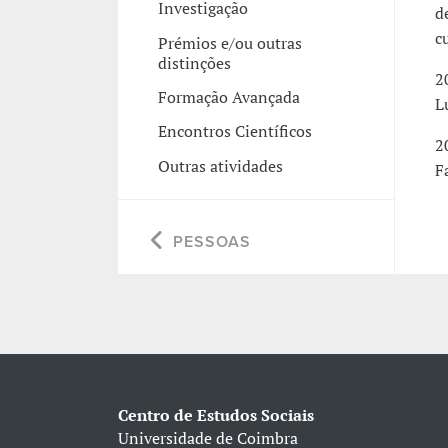
Investigação
d
c
Prémios e/ou outras
distinções
2
Formação Avançada
L
Encontros Científicos
2
Outras atividades
F
PESSOAS
Centro de Estudos Sociais
Universidade de Coimbra