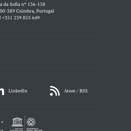
a da Sofia nº 136-138
00-389 Coimbra, Portugal
l
+351 239 853 649
LinkedIn
Atom / RSS