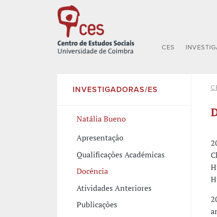
CES
INVESTI
C
INVESTIGADORAS/ES
D
Natália Bueno
Apresentação
2
Qualificações Académicas
C
H
Docência
H
Atividades Anteriores
2
Publicações
a