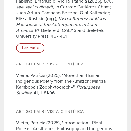
Fabiano, Emanuele; Vieira, Patrícia (2026),
Oh, I
see, real civilized!
,
in
Gerardo Gutiérrez Cham;
Juan Arturo Camacho Becerra; Olaf Kaltmeier;
Elissa Rashkin (org.),
Visual Representations.
Handbook of the Anthropocene in Latin
America VI
. Bielefeld: CALAS and Bielefeld
University Press, 457-461
Ler mais
ARTIGO EM REVISTA CIENTÍFICA
Vieira, Patrícia (2025), "More-than-Human
Indigenous Poetry from the Amazon: Márcia
Kambeba's Zoophytography",
Portuguese
Studies
, 41, 1, 81-96
ARTIGO EM REVISTA CIENTÍFICA
Vieira, Patrícia (2025), "Introduction - Plant
Poiesis: Aesthetics, Philosophy and Indigenous