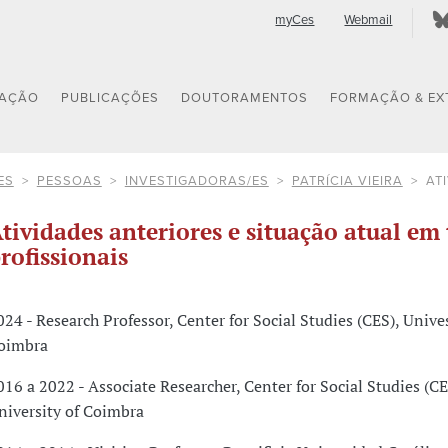
myCes
Webmail
GAÇÃO
PUBLICAÇÕES
DOUTORAMENTOS
FORMAÇÃO & EX
ES
PESSOAS
INVESTIGADORAS/ES
PATRÍCIA VIEIRA
AT
tividades anteriores e situação atual em 
rofissionais
024 - Research Professor, Center for Social Studies (CES), Unives
oimbra
016 a 2022 - Associate Researcher, Center for Social Studies (CE
niversity of Coimbra