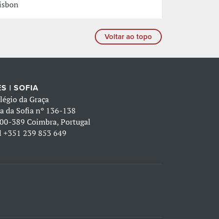
Lisbon
Voltar ao topo
S | SOFIA
légio da Graça
a da Sofia nº 136-138
00-389 Coimbra, Portugal
l
+351 239 853 649