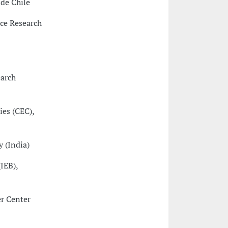
 de Chile
nce Research
earch
ies (CEC),
 (India)
(IEB),
er Center