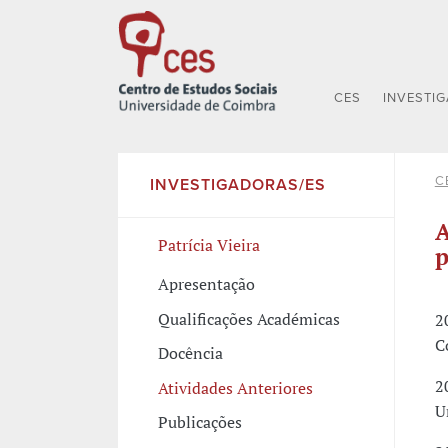
CES
INVESTI
C
INVESTIGADORAS/ES
A
Patrícia Vieira
p
Apresentação
Qualificações Académicas
2
C
Docência
2
Atividades Anteriores
U
Publicações