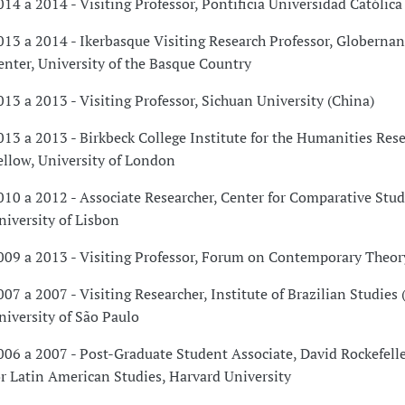
014 a 2014 - Visiting Professor, Pontificia Universidad Católica
013 a 2014 - Ikerbasque Visiting Research Professor, Globerna
enter, University of the Basque Country
013 a 2013 - Visiting Professor, Sichuan University (China)
013 a 2013 - Birkbeck College Institute for the Humanities Res
ellow, University of London
010 a 2012 - Associate Researcher, Center for Comparative Stud
niversity of Lisbon
009 a 2013 - Visiting Professor, Forum on Contemporary Theory
007 a 2007 - Visiting Researcher, Institute of Brazilian Studies 
niversity of São Paulo
006 a 2007 - Post-Graduate Student Associate, David Rockefell
or Latin American Studies, Harvard University