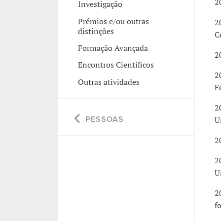
2
Investigação
Prémios e/ou outras
2
distinções
C
Formação Avançada
2
Encontros Científicos
2
Outras atividades
F
2
PESSOAS
U
2
2
U
2
f