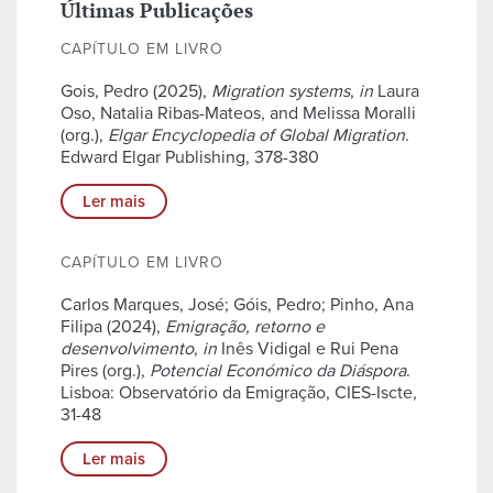
Últimas Publicações
CAPÍTULO EM LIVRO
Gois, Pedro (2025),
Migration systems
,
in
Laura
Oso, Natalia Ribas-Mateos, and Melissa Moralli
(org.),
Elgar Encyclopedia of Global Migration
.
Edward Elgar Publishing, 378-380
Ler mais
CAPÍTULO EM LIVRO
Carlos Marques, José; Góis, Pedro; Pinho, Ana
Filipa (2024),
Emigração, retorno e
desenvolvimento
,
in
Inês Vidigal e Rui Pena
Pires (org.),
Potencial Económico da Diáspora
.
Lisboa: Observatório da Emigração, CIES-Iscte,
31-48
Ler mais