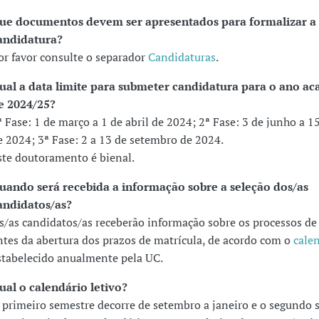
ue documentos devem ser apresentados para formalizar a
andidatura?
or favor consulte o separador
Candidaturas
.
ual a data limite para submeter candidatura para o ano a
e 2024/25?
ª Fase: 1 de março a 1 de abril de 2024; 2ª Fase: 3 de junho a 1
e 2024; 3ª Fase: 2 a 13 de setembro de 2024.
ste doutoramento é bienal.
uando será recebida a informação sobre a seleção dos/as
andidatos/as?
s/as candidatos/as receberão informação sobre os processos de
ntes da abertura dos prazos de matrícula, de acordo com o
cale
stabelecido anualmente pela UC.
ual o calendário letivo?
 primeiro semestre decorre de setembro a janeiro e o segundo 