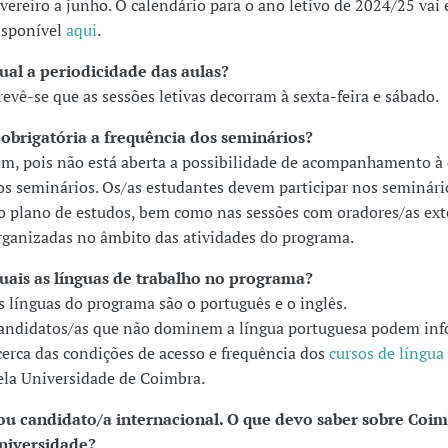
evereiro a junho. O calendário para o ano letivo de 2024/25 vai 
isponível
aqui
.
ual a periodicidade das aulas?
revê-se que as sessões letivas decorram à sexta-feira e sábado.
 obrigatória a frequência dos seminários?
im, pois não está aberta a possibilidade de acompanhamento à 
os seminários. Os/as estudantes devem participar nos seminári
o plano de estudos, bem como nas sessões com oradores/as ext
rganizadas no âmbito das atividades do programa.
uais as línguas de trabalho no programa?
s línguas do programa são o português e o inglês.
andidatos/as que não dominem a língua portuguesa podem inf
cerca das condições de acesso e frequência dos
cursos de língua
ela Universidade de Coimbra.
ou candidato/a internacional. O que devo saber sobre Coim
niversidade?