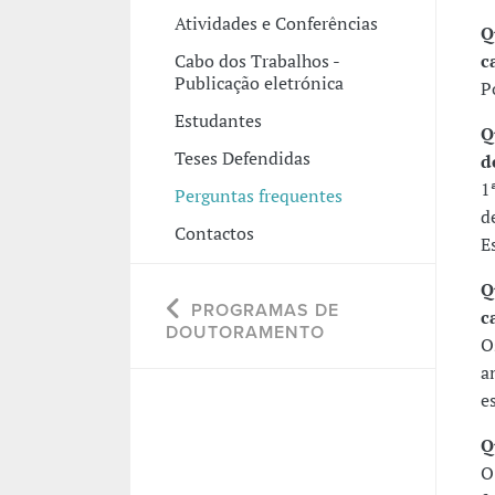
Atividades e Conferências
Q
c
Cabo dos Trabalhos -
Publicação eletrónica
P
Estudantes
Q
Teses Defendidas
d
1
Perguntas frequentes
d
Contactos
E
Q
PROGRAMAS DE
c
DOUTORAMENTO
O
a
e
Q
O