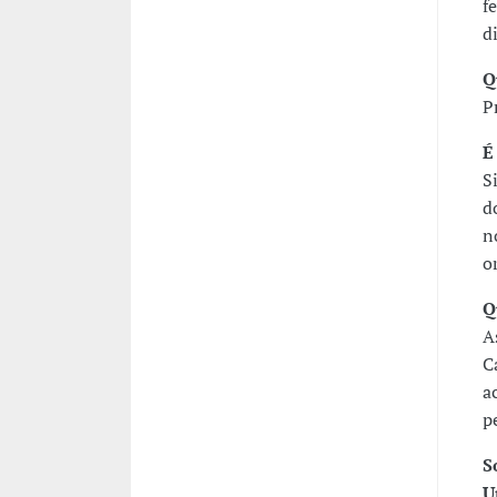
f
d
Q
P
É
S
d
n
o
Q
A
C
a
p
S
U