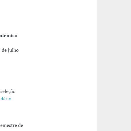
cadémico
5 de julho
 seleção
ndário
semestre de