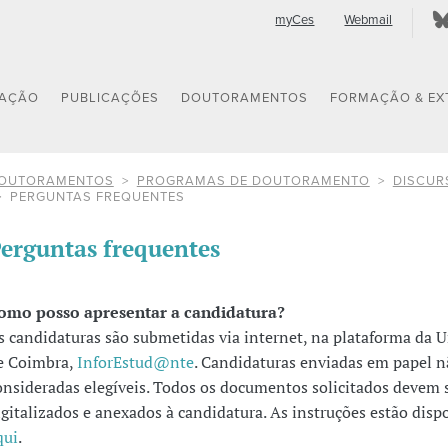
myCes
Webmail
GAÇÃO
PUBLICAÇÕES
DOUTORAMENTOS
FORMAÇÃO & EX
OUTORAMENTOS
PROGRAMAS DE DOUTORAMENTO
DISCUR
PERGUNTAS FREQUENTES
erguntas frequentes
omo posso apresentar a candidatura?
s candidaturas são submetidas via internet, na plataforma da 
e Coimbra,
InforEstud@nte
. Candidaturas enviadas em papel n
onsideradas elegíveis. Todos os documentos solicitados devem 
igitalizados e anexados à candidatura. As instruções estão disp
qui
.