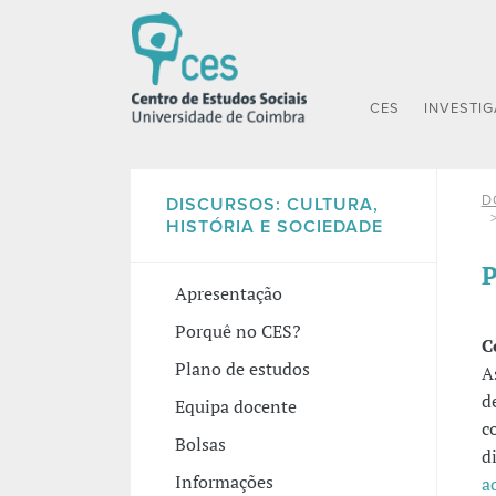
CES
INVESTI
D
DISCURSOS: CULTURA,
HISTÓRIA E SOCIEDADE
P
Apresentação
Porquê no CES?
C
Plano de estudos
A
d
Equipa docente
c
Bolsas
d
Informações
a