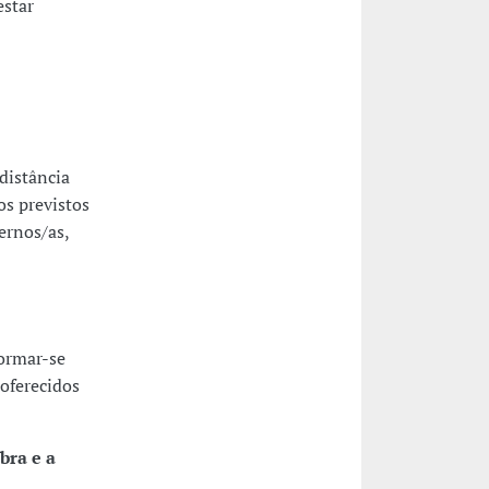
estar
distância
os previstos
ernos/as,
ormar-se
oferecidos
bra e a