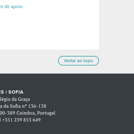
s de apoio
Voltar ao topo
S | SOFIA
légio da Graça
a da Sofia nº 136-138
00-389 Coimbra, Portugal
l
+351 239 853 649