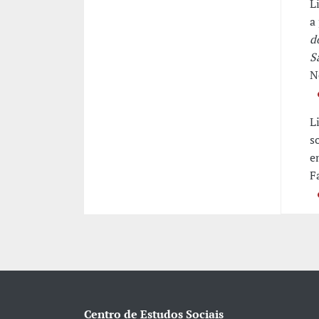
L
a
d
S
N
L
s
e
F
Centro de Estudos Sociais