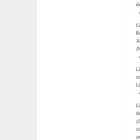
d
L
R
S
D
L
c
L
L
d
(
c
a