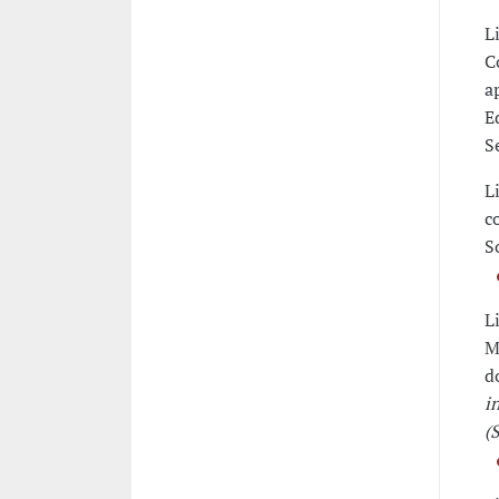
L
C
a
E
S
L
c
S
L
M
d
i
(