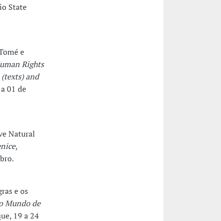
io State
 Tomé e
Human Rights
 (texts) and
 a 01 de
ve Natural
enice
,
bro.
ras e os
o Mundo de
ue, 19 a 24