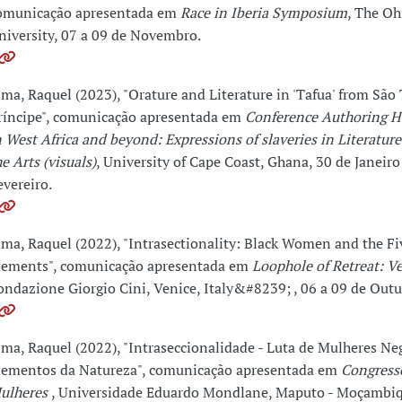
omunicação apresentada em
Race in Iberia Symposium
, The Oh
niversity, 07 a 09 de Novembro.
ima, Raquel (2023), "Orature and Literature in 'Tafua' from São
ríncipe", comunicação apresentada em
Conference Authoring 
n West Africa and beyond: Expressions of slaveries in Literature
he Arts (visuals)
, University of Cape Coast, Ghana, 30 de Janeiro
evereiro.
ima, Raquel (2022), "Intrasectionality: Black Women and the Fi
lements", comunicação apresentada em
Loophole of Retreat: V
ondazione Giorgio Cini, Venice, Italy&#8239; , 06 a 09 de Outu
ima, Raquel (2022), "Intraseccionalidade - Luta de Mulheres Neg
lementos da Natureza", comunicação apresentada em
Congress
ulheres
, Universidade Eduardo Mondlane, Maputo - Moçambiq