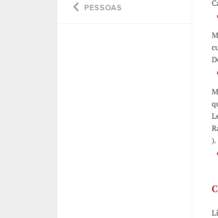
C
PESSOAS
M
c
D
M
q
L
R
).
C
L