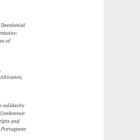
 Decolonial
emains:
ss of
,
 Africanos
,
 solidarity
 Conference
ripts and
n Portuguese