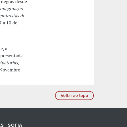
s negras desde
imaginação
Feministas de
7 a 10 de
e, a
 apresentada
ipatórias
,
 Novembro.
Voltar ao topo
S | SOFIA