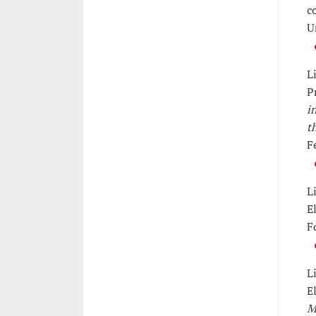
c
U
L
P
i
t
F
L
E
F
L
E
M