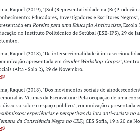
ima, Raquel (2019), "(Sub)Representatividade na (Re)Produção 
onhecimento: Educadores, Investigadores e Escritores Negros"
presentada em
Roteiro para uma Educação Antirracista
, Escola
ducação do Instituto Politécnico de Setúbal (ESE-IPS), 29 de Ja
etembro.
ima, Raquel (2018), "Da interseccionalidade à intraseccionalida
omunicação apresentada em
Gender Workshop 'Corpos'
, Centro
ociais (Alta - Sala 2), 29 de Novembro.
ima, Raquel (2018), "Dos movimentos sociais de afrodescenden
emorial às Vítimas da Escravatura: Pela ocupação de uma consci
o discurso sobre o espaço público.", comunicação apresentada 
nsubmissos: experiências e perspetivas da luta anti-racista no 
Semana da Consciência Negra no CES)
, CES Sofia, 19 a 20 de N