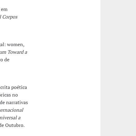
o em
l Corpos
ugal: women,
um Toward a
ro de
crita poética
óricas no
de narrativas
ernacional
iversal a
 de Outubro.