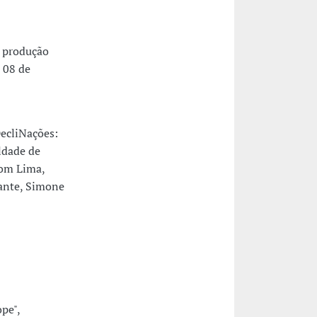
: produção
a 08 de
ecliNações:
ldade de
com Lima,
cante, Simone
pe",