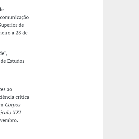
de
, comunicação
 Superior de
neiro a 28 de
de",
 de Estudos
tes ao
ência crítica
em
Corpos
século XXI
ovembro.