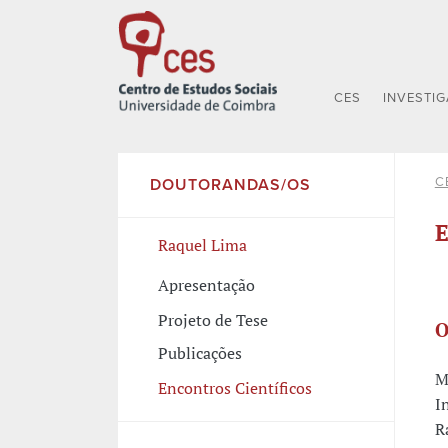
CES
INVESTI
C
DOUTORANDAS/OS
E
Raquel Lima
Apresentação
Projeto de Tese
O
Publicações
M
Encontros Científicos
I
R