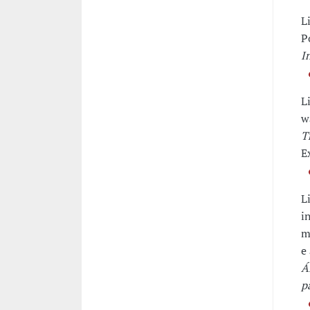
L
P
I
L
w
T
E
L
i
m
e
Á
p