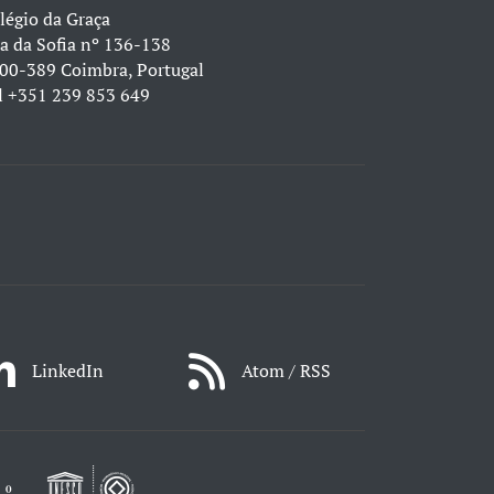
légio da Graça
a da Sofia nº 136-138
00-389 Coimbra, Portugal
l
+351 239 853 649
LinkedIn
Atom / RSS