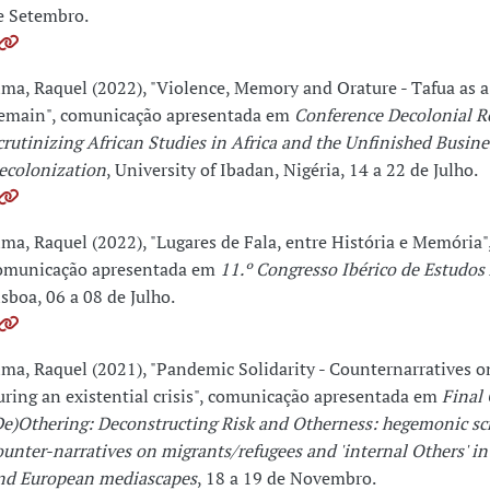
e Setembro.
ima, Raquel (2022), "Violence, Memory and Orature - Tafua as a
emain", comunicação apresentada em
Conference Decolonial R
crutinizing African Studies in Africa and the Unfinished Busine
ecolonization
, University of Ibadan, Nigéria, 14 a 22 de Julho.
ima, Raquel (2022), "Lugares de Fala, entre História e Memória"
omunicação apresentada em
11.º Congresso Ibérico de Estudos
isboa, 06 a 08 de Julho.
ima, Raquel (2021), "Pandemic Solidarity - Counternarratives on
uring an existential crisis", comunicação apresentada em
Final
De)Othering: Deconstructing Risk and Otherness: hegemonic sc
ounter-narratives on migrants/refugees and 'internal Others' i
nd European mediascapes
, 18 a 19 de Novembro.