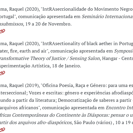
ima, Raquel (2020), "IntRAseccionalidade do Movimento Negr
ortugal", comunicação apresentada em
Seminário Internaciona
nsubmissos
, 19 a 20 de Novembro.
ima, Raquel (2020), "IntRAsectionality of black aether in Port
ater, fire, earth and air", comunicação apresentada em
Symposi
ransformative Theory of Justice / Sensing Salon
, Hangar - Cent
xperimentação Artística, 18 de Janeiro.
ima, Raquel (2019), "Oficina Poesia, Raça e Género: para uma es
nterseccional; Vozes e escritas: género e experiências afrodiasp
undo a partir da literatura; Democratização de saberes a partir 
 arquivos africanos", comunicação apresentada em
Encontro Int
fricas Contemporâneas do Continente às Diásporas: pensar o un
artir dos arquivos afro-diaspóricos
, São Paulo (vários) , 10 a 19