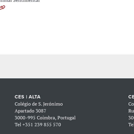
nimal Sentimental
CES | ALTA
CE
Colégio de S. Jerónimo
Co
Apartado 3087
Ru
3000-995 Coimbra, Portugal
30
Tel
+351 239 855 570
Te