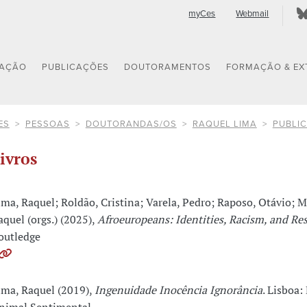
myCes
Webmail
GAÇÃO
PUBLICAÇÕES
DOUTORAMENTOS
FORMAÇÃO & EX
ES
PESSOAS
DOUTORANDAS/OS
RAQUEL LIMA
PUBLI
ivros
ima, Raquel; Roldão, Cristina; Varela, Pedro; Raposo, Otávio; M
aquel (orgs.) (2025),
Afroeuropeans: Identities, Racism, and Re
outledge
ima, Raquel (2019),
Ingenuidade Inocência Ignorância
. Lisboa