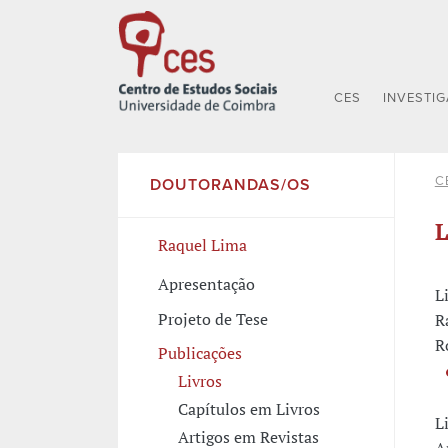
CES
INVESTI
C
DOUTORANDAS/OS
L
Raquel Lima
Apresentação
L
Projeto de Tese
R
R
Publicações
Livros
Capítulos em Livros
L
Artigos em Revistas