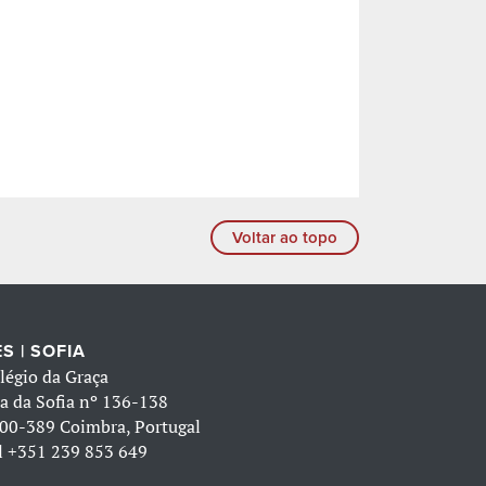
Voltar ao topo
S | SOFIA
légio da Graça
a da Sofia nº 136-138
00-389 Coimbra, Portugal
l
+351 239 853 649