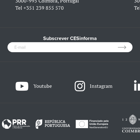
3000-995 Coimbra, Portugal
30
Tel
+351 239 855 570
Te
Subscrever CESinforma
Youtube
Instagram