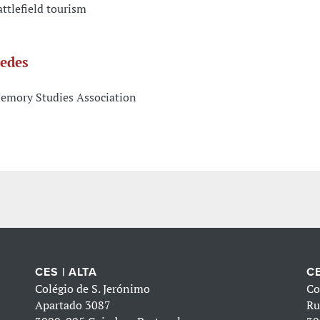
attlefield tourism
edes
emory Studies Association
CES | ALTA
CE
Colégio de S. Jerónimo
Co
Apartado 3087
Ru