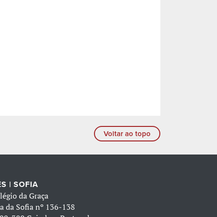
Voltar ao topo
S | SOFIA
légio da Graça
a da Sofia nº 136-138