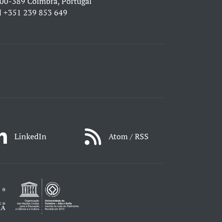
00-389 Coimbra, Portugal
l
+351 239 853 649
LinkedIn
Atom / RSS