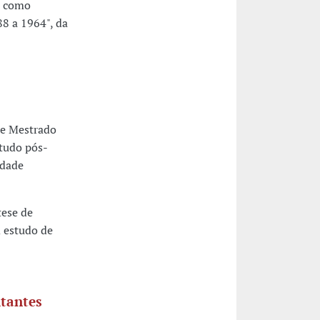
o como
88 a 1964", da
de Mestrado
studo pós-
edade
tese de
 estudo de
itantes