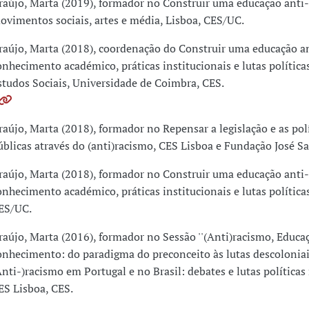
raújo, Marta (2019), formador no Construir uma educação anti-r
ovimentos sociais, artes e média, Lisboa, CES/UC.
raújo, Marta (2018), coordenação do Construir uma educação an
onhecimento académico, práticas institucionais e lutas política
studos Sociais, Universidade de Coimbra, CES.
raújo, Marta (2018), formador no Repensar a legislação e as pol
úblicas através do (anti)racismo, CES Lisboa e Fundação José S
raújo, Marta (2018), formador no Construir uma educação anti-
onhecimento académico, práticas institucionais e lutas política
ES/UC.
raújo, Marta (2016), formador no Sessão ''(Anti)racismo, Educa
onhecimento: do paradigma do preconceito às lutas descoloniai
Anti-)racismo em Portugal e no Brasil: debates e lutas políticas
ES Lisboa, CES.