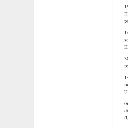
1
H
p
1
s
H
3
t
1
n
U
0
d
(