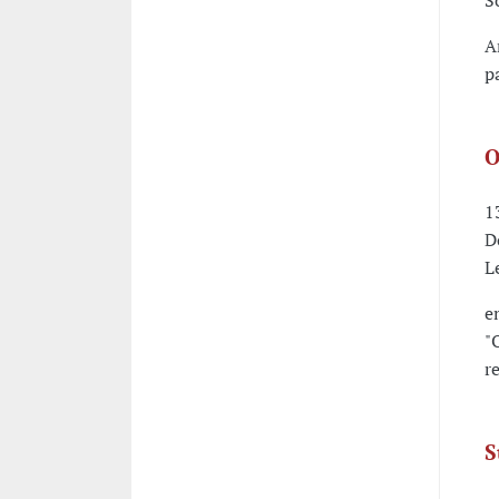
S
A
p
O
1
D
L
e
"
r
S