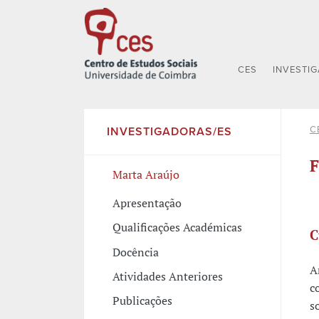
CES
INVESTI
C
INVESTIGADORAS/ES
F
Marta Araújo
Apresentação
Qualificações Académicas
C
Docência
A
Atividades Anteriores
c
Publicações
s