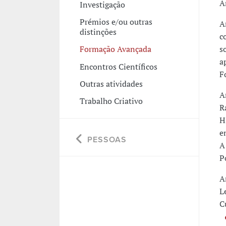
A
Investigação
Prémios e/ou outras
A
distinções
c
s
Formação Avançada
a
Encontros Científicos
F
Outras atividades
A
Trabalho Criativo
R
H
e
PESSOAS
A
P
A
L
C