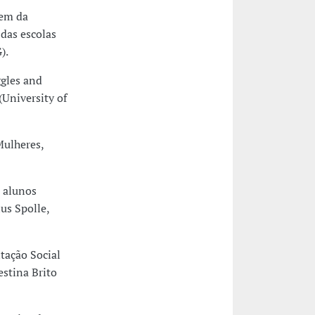
gem da
 das escolas
).
ggles and
(University of
Mulheres,
s alunos
us Spolle,
tação Social
estina Brito