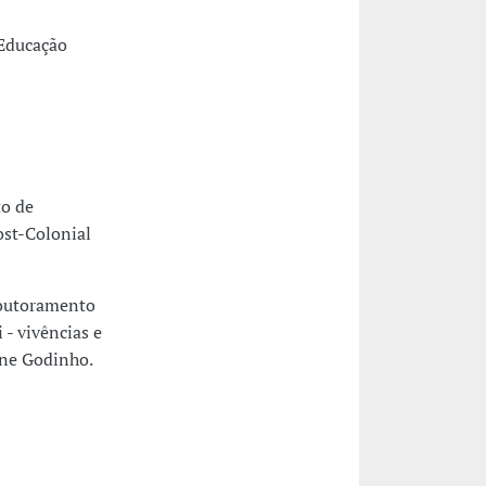
 Educação
to de
st-Colonial
Doutoramento
- vivências e
iane Godinho.