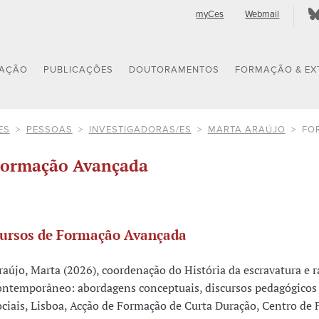
myCes
Webmail
GAÇÃO
PUBLICAÇÕES
DOUTORAMENTOS
FORMAÇÃO & EX
ES
PESSOAS
INVESTIGADORAS/ES
MARTA ARAÚJO
FO
ormação Avançada
ursos de Formação Avançada
raújo, Marta (2026), coordenação do História da escravatura e 
ontemporâneo: abordagens conceptuais, discursos pedagógicos 
ociais, Lisboa, Acção de Formação de Curta Duração, Centro de