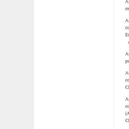
A
m
A
c
E
A
p
A
c
C
A
c
(
C