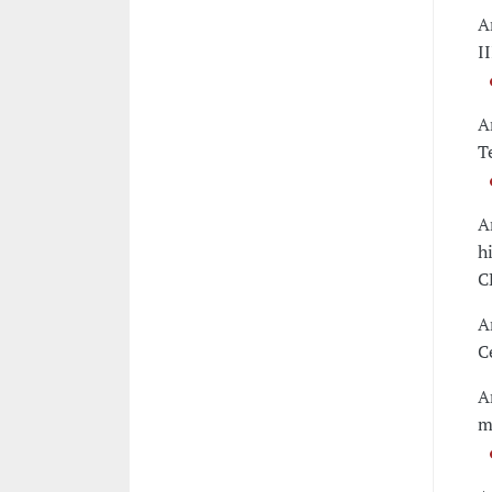
A
I
A
T
A
h
C
A
C
A
m