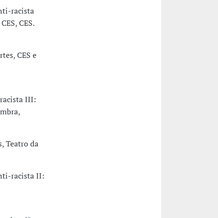
ti-racista
 CES, CES.
rtes, CES e
acista III:
imbra,
, Teatro da
i-racista II: