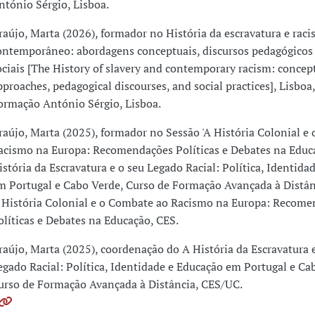
ntónio Sérgio, Lisboa.
raújo, Marta (2026), formador no História da escravatura e rac
ontemporâneo: abordagens conceptuais, discursos pedagógicos 
ociais [The History of slavery and contemporary racism: concep
pproaches, pedagogical discourses, and social practices], Lisboa
ormação António Sérgio, Lisboa.
raújo, Marta (2025), formador no Sessão 'A História Colonial e
acismo na Europa: Recomendações Políticas e Debates na Educ
istória da Escravatura e o seu Legado Racial: Política, Identida
m Portugal e Cabo Verde, Curso de Formação Avançada à Distân
 História Colonial e o Combate ao Racismo na Europa: Recome
olíticas e Debates na Educação, CES.
raújo, Marta (2025), coordenação do A História da Escravatura 
egado Racial: Política, Identidade e Educação em Portugal e Ca
urso de Formação Avançada à Distância, CES/UC.