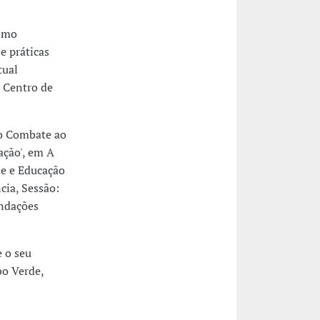
ismo
e práticas
tual
, Centro de
 o Combate ao
ação', em A
de e Educação
cia, Sessão:
ndações
e o seu
bo Verde,