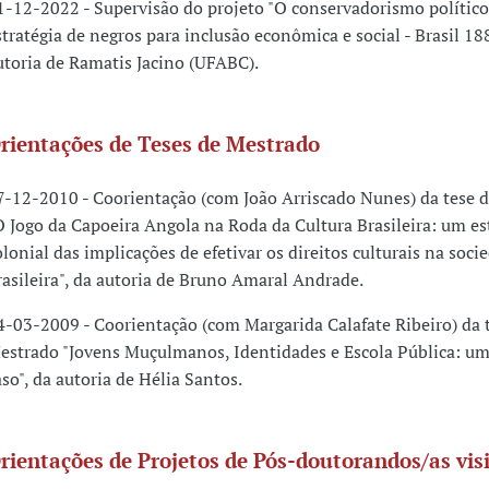
1-12-2022 - Supervisão do projeto "O conservadorismo polític
stratégia de negros para inclusão econômica e social - Brasil 18
utoria de Ramatis Jacino (UFABC).
rientações de Teses de Mestrado
7-12-2010 - Coorientação (com João Arriscado Nunes) da tese 
O Jogo da Capoeira Angola na Roda da Cultura Brasileira: um e
olonial das implicações de efetivar os direitos culturais na soci
rasileira", da autoria de Bruno Amaral Andrade.
4-03-2009 - Coorientação (com Margarida Calafate Ribeiro) da 
estrado "Jovens Muçulmanos, Identidades e Escola Pública: um
aso", da autoria de Hélia Santos.
rientações de Projetos de Pós-doutorandos/as vis