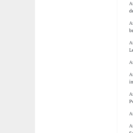
A
d
A
b
A
L
A
A
i
A
P
A
A