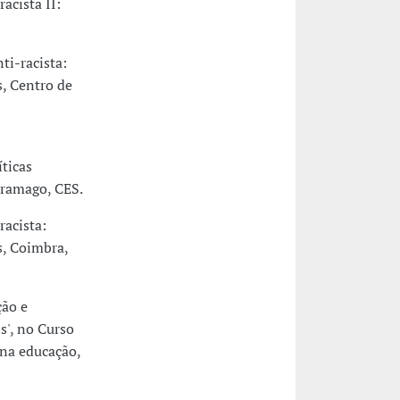
acista II:
ti-racista:
s, Centro de
íticas
aramago, CES.
racista:
s, Coimbra,
ção e
s', no Curso
 na educação,