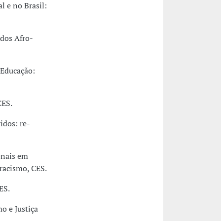
l e no Brasil:
dos Afro-
 Educação:
CES.
idos: re-
onais em
 racismo, CES.
ES.
o e Justiça