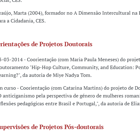
ocial, CES.
raújo, Marta (2004), formador no A Dimensão Intercultural na
ara a Cidadania, CES.
rientações de Projetos Doutorais
3-03-2014 - Coorientação (com Maria Paula Meneses) do proje
outoramento "Hip-Hop Culture, Community, and Education: Po
earning?", da autoria de Miye Nadya Tom.
m curso - Coorientação (com Catarina Martins) do projeto de 
O anticiganismo pela perspectiva de género de mulheres romani 
eflexões pedagógicas entre Brasil e Portugal,", da autoria de El
upervisões de Projetos Pós-doutorais