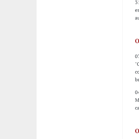
3
e
a
O
0
"
c
b
0
M
c
O