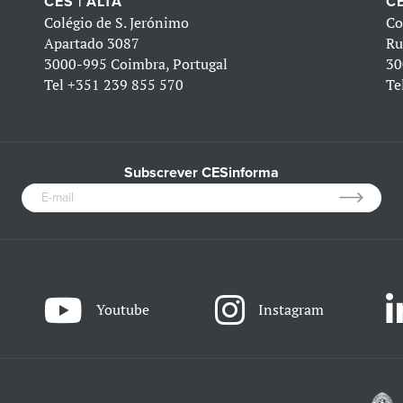
CES | ALTA
CE
Colégio de S. Jerónimo
Co
Apartado 3087
Ru
3000-995 Coimbra, Portugal
30
Tel
+351 239 855 570
Te
Subscrever CESinforma
Youtube
Instagram