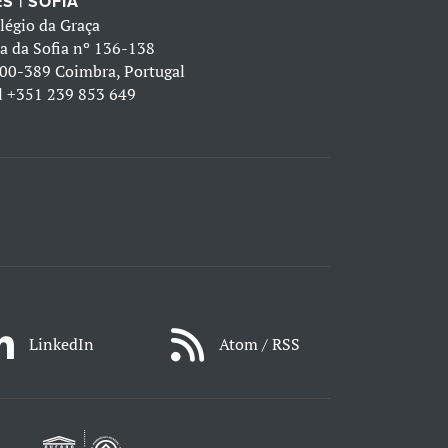
S | SOFIA
légio da Graça
a da Sofia nº 136-138
00-389 Coimbra, Portugal
l
+351 239 853 649
LinkedIn
Atom / RSS