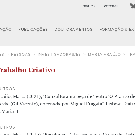
myCes
Webmail
GAÇÃO
PUBLICAÇÕES
DOUTORAMENTOS
FORMAÇÃO & EX
ES
PESSOAS
INVESTIGADORAS/ES
MARTA ARAÚJO
TR
rabalho Criativo
UTROS
raújo, Marta (2021), "Consultora na peça de Teatro 'O Pranto d
arda' (Gil Vicente), encenada por Miguel Fragata". Lisboa: Teat
. Maria II
UTROS
raújo, Marta (2013), "Residência Artística com o Grupo de Teat