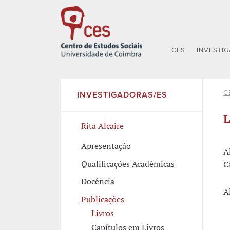
CES
INVESTI
C
INVESTIGADORAS/ES
L
Rita Alcaire
Apresentação
A
Qualificações Académicas
C
Docência
A
Publicações
Livros
Capítulos em Livros