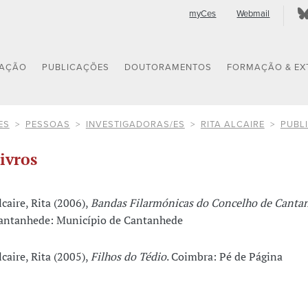
myCes
Webmail
GAÇÃO
PUBLICAÇÕES
DOUTORAMENTOS
FORMAÇÃO & EX
ES
PESSOAS
INVESTIGADORAS/ES
RITA ALCAIRE
PUBL
ivros
lcaire, Rita (2006),
Bandas Filarmónicas do Concelho de Canta
antanhede: Município de Cantanhede
lcaire, Rita (2005),
Filhos do Tédio
. Coimbra: Pé de Página