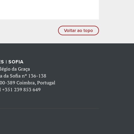
Voltar ao topo
S | SOFIA
légio da Graça
a da Sofia nº 136-138
00-389 Coimbra, Portugal
l
+351 239 853 649